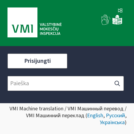
Prisijungti
VMI Machine translation / VMI Машинный перевод /
VMI Машинний переклад (
English
,
Русский
,
Українська
)