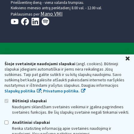
Prieššventinę dieną - viena valanda trumpiau.
Kiekvieno mėnesio antrą penktadienį 8.00 val. - 12.00 val.
Mano VMI
Paklausimas per
Valstybinė mokesčių inspekcija prie Lietuvos
U
Respublikos finansų ministerijos
Šioje svetainėje naudojami slapukai
(angl. cookies). Būtinieji
slapukai įdiegiami automatiškai ir jiems nėra reikalingas Jūsų
Biudžetinė įstaiga. Juridinio asmens kodas — 188659752,
sutikimas. Taip pat galite sutikti ir su kitų slapukų naudojimu. Savo
adresas: Vasario 16-osios g. 14, 01107 Vilnius, Lietuva, el.paštas:
sutikimą bet kada galėsite atšaukti pakeisdami interneto naršyklės
vmi@vmi.lt
, E. pristatymo dėžutės adresas 188659752
nustatymus ir ištrindami įrašytus slapukus. Daugiau informacijos
Duomenys apie Valstybinę mokesčių inspekciją prie Lietuvos
Slapukų politika
;
Privatumo politika.
Respublikos finansų ministerijos kaupiami ir saugomi Juridinių
asmenų registre
Būtinieji slapukai
Naudojami sklandžiam svetainės veikimui ir įgalina pagrindines
svetainės funkcijas. Be šių slapukų svetainė negali tinkamai veikti.
Analitiniai slapukai
Renka statistinę informaciją apie svetainės naudojimą ir
naudojami Jūsų naršymo patirties gerinimui.