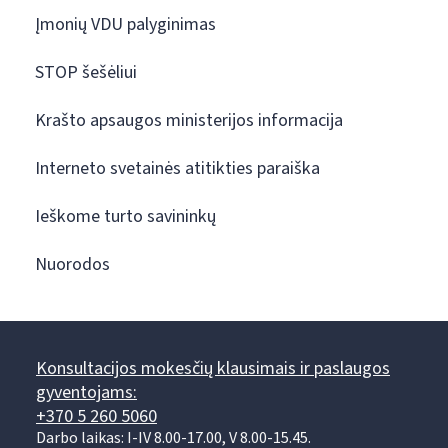
Įmonių VDU palyginimas
STOP šešėliui
Krašto apsaugos ministerijos informacija
Interneto svetainės atitikties paraiška
Ieškome turto savininkų
Nuorodos
Konsultacijos mokesčių klausimais ir paslaugos
gyventojams:
+370 5 260 5060
Darbo laikas: I-IV 8.00-17.00, V 8.00-15.45.