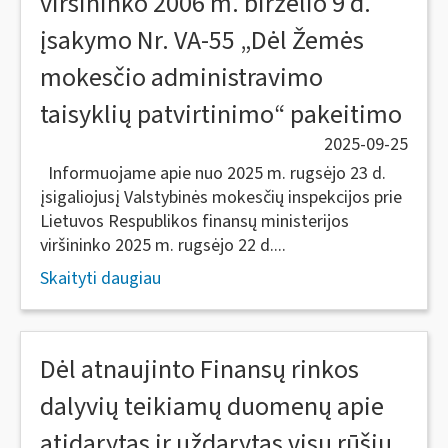
viršininko 2006 m. birželio 9 d.
įsakymo Nr. VA-55 „Dėl Žemės
mokesčio administravimo
taisyklių patvirtinimo“ pakeitimo
2025-09-25
Informuojame apie nuo 2025 m. rugsėjo 23 d.
įsigaliojusį Valstybinės mokesčių inspekcijos prie
Lietuvos Respublikos finansų ministerijos
viršininko 2025 m. rugsėjo 22 d....
Skaityti daugiau
Dėl atnaujinto Finansų rinkos
dalyvių teikiamų duomenų apie
atidarytas ir uždarytas visų rūšių