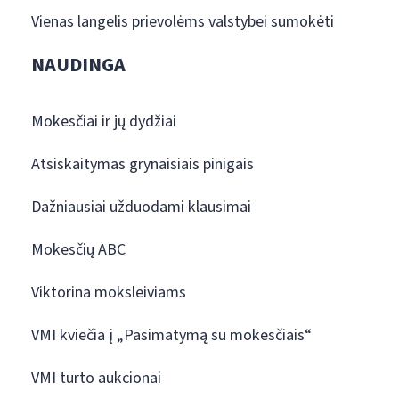
Vienas langelis prievolėms valstybei sumokėti
NAUDINGA
Mokesčiai ir jų dydžiai
Atsiskaitymas grynaisiais pinigais
Dažniausiai užduodami klausimai
Mokesčių ABC
Viktorina moksleiviams
VMI kviečia į „Pasimatymą su mokesčiais“
VMI turto aukcionai