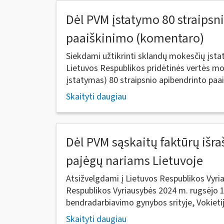
Dėl PVM įstatymo 80 straipsn
paaiškinimo (komentaro)
Siekdami užtikrinti sklandų mokesčių įs
Lietuvos Respublikos pridėtinės vertės m
įstatymas) 80 straipsnio apibendrinto paai
Skaityti daugiau
Dėl PVM sąskaitų faktūrų išra
pajėgų nariams Lietuvoje
Atsižvelgdami į Lietuvos Respublikos Vyria
Respublikos Vyriausybės 2024 m. rugsėjo 1
bendradarbiavimo gynybos srityje, Vokietij
Skaityti daugiau