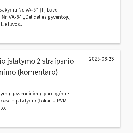
įsakymu Nr. VA-57 [1] buvo
 Nr. VA-84 „Dėl dalies gyventojų
ietuvos...
2025-06-23
o įstatymo 2 straipsnio
kinimo (komentaro)
tatymų įgyvendinimą, parengėme
okesčio įstatymo (toliau – PVM
to...