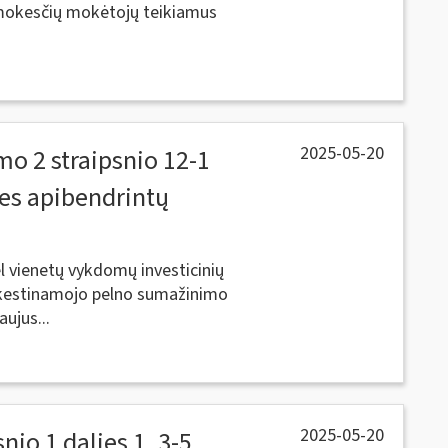
į mokesčių mokėtojų teikiamus
2025-05-20
mo 2 straipsnio 12-1
lies apibendrintų
 vienetų vykdomų investicinių
okestinamojo pelno sumažinimo
aujus...
2025-05-20
nio 1 dalies 1, 3-5