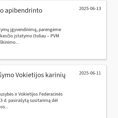
2025-06-13
io apibendrinto
tatymų įgyvendinimą, parengėme
okesčio įstatymo (toliau – PVM
škinimo...
2025-06-11
šymo Vokietijos karinių
usybės ir Vokietijos Federacinės
3 d. pasirašytą susitarimą dėl
os...