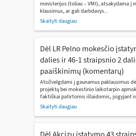
ministerijos (toliau – VMI), atsakydama 
klausimus, ar gali darbdavys...
Skaityti daugiau
Dėl LR Pelno mokesčio įstaty
dalies ir 46-1 straipsnio 2 da
paaiškinimų (komentarų)
Atsižvelgdami į gaunamus paklausimus dėl
projektų bei mokestinio laikotarpio apm
faktiškai patirtomis išlaidomis, įsigyjant n
Skaityti daugiau
Dėl Akcizų įstatymo 43 straips