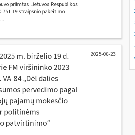
buvo priimtas Lietuvos Respublikos
X-751 19 straipsnio pakeitimo
..
2025-06-23
2025 m. birželio 19 d.
rie FM viršininko 2023
. VA-84 „Dėl dalies
 sumos pervedimo pagal
tojų pajamų mokesčio
r politinėms
o patvirtinimo“