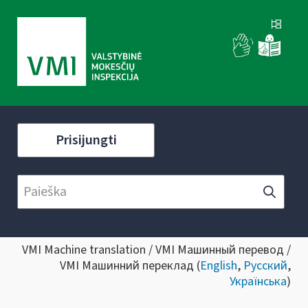
Prisijungti
VMI Machine translation / VMI Машинный перевод /
VMI Машинний переклад (
English
,
Русский
,
Українська
)