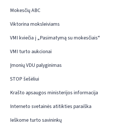
Mokesčių ABC
Viktorina moksleiviams
VMI kviečia į „Pasimatymą su mokesčiais“
VMI turto aukcionai
Įmonių VDU palyginimas
STOP šešėliui
Krašto apsaugos ministerijos informacija
Interneto svetainės atitikties paraiška
Ieškome turto savininkų