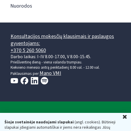
Nuorodos
Konsultacijos mokesčių klausimais ir paslaugos
gyventojams:
+370 5 260 5060
Darbo laikas: I-IV 8.00-17.00, V 8.00-15.45.
Prieššventinę dieną - viena valanda trumpiau.
Kiekvieno mėnesio antrą penktadienį 8.00 val. - 12.00 val.
Mano VMI
Paklausimas per
Valstybinė mokesčių inspekcija prie Lietuvos
U
Respublikos finansų ministerijos
Šioje svetainėje naudojami slapukai
(angl. cookies). Būtinieji
slapukai įdiegiami automatiškai ir jiems nėra reikalingas Jūsų