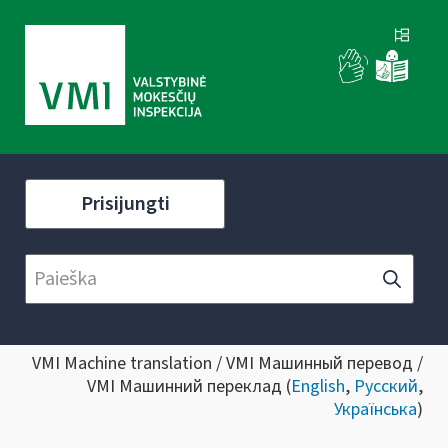
Prisijungti
VMI Machine translation / VMI Машинный перевод /
VMI Машинний переклад (
English
,
Русский
,
Українська
)