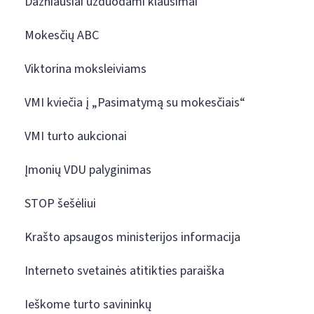
Dažniausiai užduodami klausimai
Mokesčių ABC
Viktorina moksleiviams
VMI kviečia į „Pasimatymą su mokesčiais“
VMI turto aukcionai
Įmonių VDU palyginimas
STOP šešėliui
Krašto apsaugos ministerijos informacija
Interneto svetainės atitikties paraiška
Ieškome turto savininkų