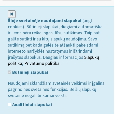
Uždaryti
Šioje svetainėje naudojami slapukai
(angl.
cookies). Būtinieji slapukai įdiegiami automatiškai
ir jiems nėra reikalingas Jūsų sutikimas. Taip pat
galite sutikti ir su kitų slapukų naudojimu. Savo
sutikimą bet kada galėsite atšaukti pakeisdami
interneto naršyklės nustatymus ir ištrindami
įrašytus slapukus. Daugiau informacijos
Slapukų
politika
;
Privatumo politika.
Būtinieji slapukai
Naudojami sklandžiam svetainės veikimui ir įgalina
pagrindines svetainės funkcijas. Be šių slapukų
svetainė negali tinkamai veikti.
Analitiniai slapukai