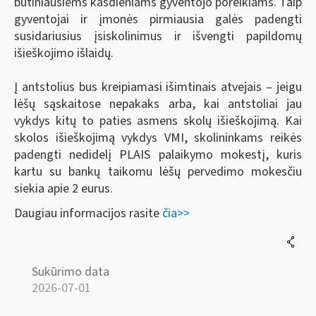
būtiniausiems kasdieniams gyventojo poreikiams. Taip
gyventojai ir įmonės pirmiausia galės padengti
susidariusius įsiskolinimus ir išvengti papildomų
išieškojimo išlaidų.
Į antstolius bus kreipiamasi išimtinais atvejais – jeigu
lėšų sąskaitose nepakaks arba, kai antstoliai jau
vykdys kitų to paties asmens skolų išieškojimą. Kai
skolos išieškojimą vykdys VMI, skolininkams reikės
padengti nedidelį PLAIS palaikymo mokestį, kuris
kartu su bankų taikomu lėšų pervedimo mokesčiu
siekia apie 2 eurus.
Daugiau informacijos rasite
čia>>
Sukūrimo data
2026-07-01