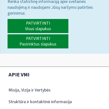
Renka statistinę informaciją apie svetainės
naudojimą ir naudojami Jūsų naršymo patirties
gerinimui.
PATVIRTINTI
Visus slapukus
PATVIRTINTI
Pasirinktus slapukus
APIE VMI
Misija, Vizija ir Vertybės
Struktūra ir kontaktinė informacija