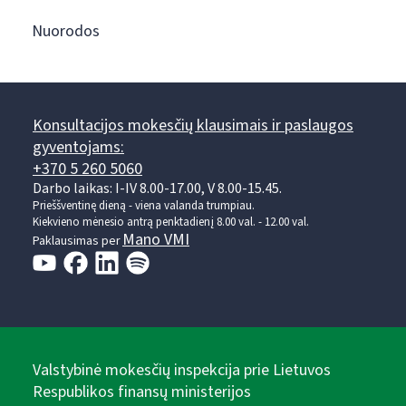
Nuorodos
Konsultacijos mokesčių klausimais ir paslaugos
gyventojams:
+370 5 260 5060
Darbo laikas: I-IV 8.00-17.00, V 8.00-15.45.
Prieššventinę dieną - viena valanda trumpiau.
Kiekvieno mėnesio antrą penktadienį 8.00 val. - 12.00 val.
Mano VMI
Paklausimas per
Valstybinė mokesčių inspekcija prie Lietuvos
Respublikos finansų ministerijos