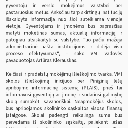
gyventojų ir verslo mokėjimus valstybei per
pastaruosius metus. Anksčiau tarp skirtingų institucijų
išskaidyta informacija nuo šiol sutelkiama vienoje
vietoje. Gyventojams ir įmonėms bus paprasčiau
matyti mokėtinas sumas, aktualią informaciją ir
patogiau atsiskaityti su valstybe. Tuo pačiu mažėja
administracinė našta institucijoms ir didėja viso
proceso efektyvumas“, – sako VMI vadovės
pavaduotojas Artūras Klerauskas.
Keičiasi ir pradelstų mokėjimų išieškojimo tvarka. VMI
skolos išieškojimą inicijuos per Piniginių lėšų
apribojimo informacinę sistemą (PLAIS), prieš tai
informavusi gyventoją ar įmonę ir sudariusi galimybę
skolą sumokėti savanoriškai. Neapmokėjus skolos,
bus apribojamos skolininko sąskaitos visose finansų
įstaigose. Skolai padengti reikalinga suma bus
pervedama iš skolininko sąskaitų, paliekant lėšas