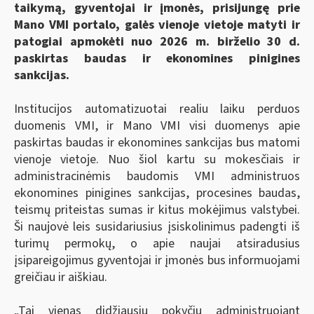
taikymą, gyventojai ir įmonės, prisijungę prie
Mano VMI portalo, galės vienoje vietoje matyti ir
patogiai apmokėti nuo 2026 m. birželio 30 d.
paskirtas baudas ir ekonomines pinigines
sankcijas.
Institucijos automatizuotai realiu laiku perduos
duomenis VMI, ir Mano VMI visi duomenys apie
paskirtas baudas ir ekonomines sankcijas bus matomi
vienoje vietoje. Nuo šiol kartu su mokesčiais ir
administracinėmis baudomis VMI administruos
ekonomines pinigines sankcijas, procesines baudas,
teismų priteistas sumas ir kitus mokėjimus valstybei.
Ši naujovė leis susidariusius įsiskolinimus padengti iš
turimų permokų, o apie naujai atsiradusius
įsipareigojimus gyventojai ir įmonės bus informuojami
greičiau ir aiškiau.
„Tai vienas didžiausių pokyčių administruojant