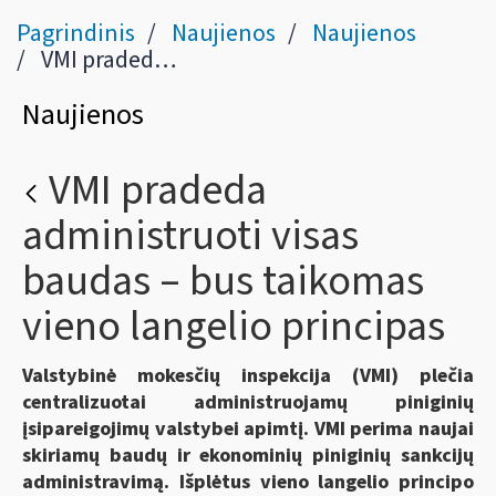
Pagrindinis
Naujienos
Naujienos
VMI pradeda administruoti visas baudas – bus taikomas vieno langelio principas
Naujienos
VMI pradeda
administruoti visas
baudas – bus taikomas
vieno langelio principas
Valstybinė mokesčių inspekcija (VMI) plečia
centralizuotai administruojamų piniginių
įsipareigojimų valstybei apimtį. VMI perima naujai
skiriamų baudų ir ekonominių piniginių sankcijų
administravimą. Išplėtus vieno langelio principo