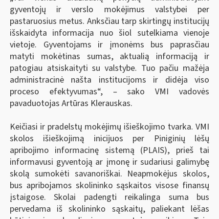
gyventojų ir verslo mokėjimus valstybei per
pastaruosius metus. Anksčiau tarp skirtingų institucijų
išskaidyta informacija nuo šiol sutelkiama vienoje
vietoje. Gyventojams ir įmonėms bus paprasčiau
matyti mokėtinas sumas, aktualią informaciją ir
patogiau atsiskaityti su valstybe. Tuo pačiu mažėja
administracinė našta institucijoms ir didėja viso
proceso efektyvumas“, – sako VMI vadovės
pavaduotojas Artūras Klerauskas.
Keičiasi ir pradelstų mokėjimų išieškojimo tvarka. VMI
skolos išieškojimą inicijuos per Piniginių lėšų
apribojimo informacinę sistemą (PLAIS), prieš tai
informavusi gyventoją ar įmonę ir sudariusi galimybę
skolą sumokėti savanoriškai. Neapmokėjus skolos,
bus apribojamos skolininko sąskaitos visose finansų
įstaigose. Skolai padengti reikalinga suma bus
pervedama iš skolininko sąskaitų, paliekant lėšas