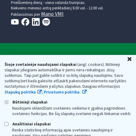
Prieššventinę dieną - viena valanda trumpiau.
Kiekvieno mėnesio antrą penktadienį 8.00 val. - 12.00 val.
Mano VMI
Paklausimas per
Valstybinė mokesčių inspekcija prie Lietuvos
U
Respublikos finansų ministerijos
Šioje svetainėje naudojami slapukai
(angl. cookies). Būtinieji
slapukai įdiegiami automatiškai ir jiems nėra reikalingas Jūsų
Biudžetinė įstaiga. Juridinio asmens kodas — 188659752,
sutikimas. Taip pat galite sutikti ir su kitų slapukų naudojimu. Savo
adresas: Vasario 16-osios g. 14, 01107 Vilnius, Lietuva, el.paštas:
sutikimą bet kada galėsite atšaukti pakeisdami interneto naršyklės
vmi@vmi.lt
, E. pristatymo dėžutės adresas 188659752
nustatymus ir ištrindami įrašytus slapukus. Daugiau informacijos
Duomenys apie Valstybinę mokesčių inspekciją prie Lietuvos
Slapukų politika
;
Privatumo politika.
Respublikos finansų ministerijos kaupiami ir saugomi Juridinių
asmenų registre
Būtinieji slapukai
Naudojami sklandžiam svetainės veikimui ir įgalina pagrindines
svetainės funkcijas. Be šių slapukų svetainė negali tinkamai veikti.
Analitiniai slapukai
Renka statistinę informaciją apie svetainės naudojimą ir
naudojami Jūsų naršymo patirties gerinimui.