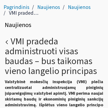
Pagrindinis
Naujienos
Naujienos
VMI pradeda administruoti visas baudas – bus taikomas vieno langelio principas
Naujienos
VMI pradeda
administruoti visas
baudas – bus taikomas
vieno langelio principas
Valstybinė mokesčių inspekcija (VMI) plečia
centralizuotai administruojamų piniginių
įsipareigojimų valstybei apimtį. VMI perima naujai
skiriamų baudų ir ekonominių piniginių sankcijų
administravimą. Išplėtus vieno langelio principo