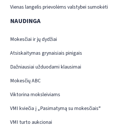
Vienas langelis prievolėms valstybei sumokėti
NAUDINGA
Mokesčiai ir jų dydžiai
Atsiskaitymas grynaisiais pinigais
Dažniausiai užduodami klausimai
Mokesčių ABC
Viktorina moksleiviams
VMI kviečia į „Pasimatymą su mokesčiais“
VMI turto aukcionai