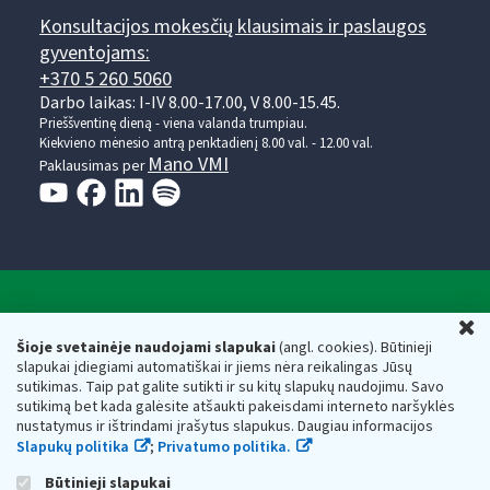
Konsultacijos mokesčių klausimais ir paslaugos
gyventojams:
+370 5 260 5060
Darbo laikas: I-IV 8.00-17.00, V 8.00-15.45.
Prieššventinę dieną - viena valanda trumpiau.
Kiekvieno mėnesio antrą penktadienį 8.00 val. - 12.00 val.
Mano VMI
Paklausimas per
Valstybinė mokesčių inspekcija prie Lietuvos
U
Respublikos finansų ministerijos
Šioje svetainėje naudojami slapukai
(angl. cookies). Būtinieji
slapukai įdiegiami automatiškai ir jiems nėra reikalingas Jūsų
Biudžetinė įstaiga. Juridinio asmens kodas — 188659752,
sutikimas. Taip pat galite sutikti ir su kitų slapukų naudojimu. Savo
adresas: Vasario 16-osios g. 14, 01107 Vilnius, Lietuva, el.paštas:
sutikimą bet kada galėsite atšaukti pakeisdami interneto naršyklės
vmi@vmi.lt
, E. pristatymo dėžutės adresas 188659752
nustatymus ir ištrindami įrašytus slapukus. Daugiau informacijos
Duomenys apie Valstybinę mokesčių inspekciją prie Lietuvos
Slapukų politika
;
Privatumo politika.
Respublikos finansų ministerijos kaupiami ir saugomi Juridinių
asmenų registre
Būtinieji slapukai