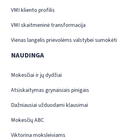
VMI kliento profilis
VMI skaitmeninė transformacija
Vienas langelis prievolėms valstybei sumokėti
NAUDINGA
Mokesčiai ir jų dydžiai
Atsiskaitymas grynaisiais pinigais
Dažniausiai užduodami klausimai
Mokesčių ABC
Viktorina moksleiviams