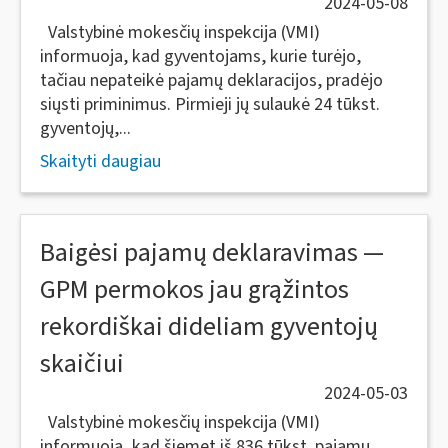
2024-05-08
Valstybinė mokesčių inspekcija (VMI)
informuoja, kad gyventojams, kurie turėjo,
tačiau nepateikė pajamų deklaracijos, pradėjo
siųsti priminimus. Pirmieji jų sulaukė 24 tūkst.
gyventojų,...
Skaityti daugiau
Baigėsi pajamų deklaravimas —
GPM permokos jau grąžintos
rekordiškai dideliam gyventojų
skaičiui
2024-05-03
Valstybinė mokesčių inspekcija (VMI)
informuoja, kad šiemet iš 836 tūkst. pajamų