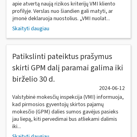
apie atvertą naują rizikos kriterijų VMI kliento
profilyje. Verslas nuo šiandien gali matyti, ar
įmonė deklaruoja nuostolius. „VMI nuolat...
Skaityti daugiau
Patikslinti pateiktus prašymus
skirti GPM dalį paramai galima iki
birželio 30 d.
2024-06-12
Valstybinė mokesčių inspekcija (VMI) informuoja,
kad pirmosios gyventojų skirtos pajamų
mokesčio (GPM) dalies sumos gavėjus pasieks
jau liepą, kiti pervedimai bus atliekami dalimis
iki...
Skaityti daugiau