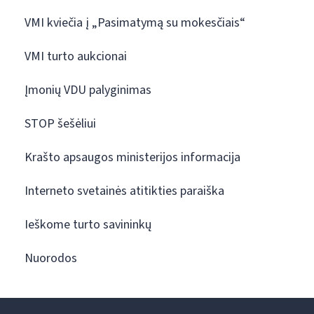
VMI kviečia į „Pasimatymą su mokesčiais“
VMI turto aukcionai
Įmonių VDU palyginimas
STOP šešėliui
Krašto apsaugos ministerijos informacija
Interneto svetainės atitikties paraiška
Ieškome turto savininkų
Nuorodos