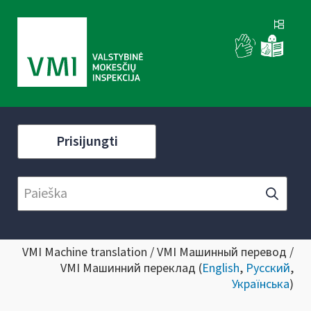
Prisijungti
VMI Machine translation / VMI Машинный перевод /
VMI Машинний переклад (
English
,
Русский
,
Українська
)