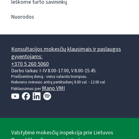
Ieškome turto savininkų
Nuorodos
Konsultacijos mokesčių klausimais ir paslaugos
gyventojams:
+370 5 260 5060
Darbo laikas: I-IV 8.00-17.00, V 8.00-15.45.
Prieššventinę dieną - viena valanda trumpiau.
Kiekvieno mėnesio antrą penktadienį 8.00 val. - 12.00 val.
Mano VMI
Paklausimas per
Valstybinė mokesčių inspekcija prie Lietuvos