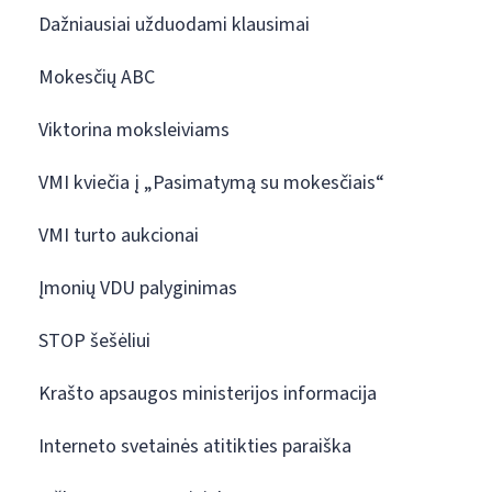
Dažniausiai užduodami klausimai
Mokesčių ABC
Viktorina moksleiviams
VMI kviečia į „Pasimatymą su mokesčiais“
VMI turto aukcionai
Įmonių VDU palyginimas
STOP šešėliui
Krašto apsaugos ministerijos informacija
Interneto svetainės atitikties paraiška