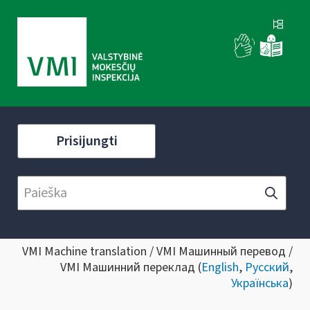
Prisijungti
VMI Machine translation / VMI Машинный перевод /
VMI Машинний переклад (
English
,
Русский
,
Українська
)