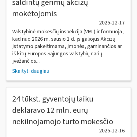
saldintų gėrimų akcizų
mokėtojomis
2025-12-17
Valstybinė mokesčių inspekcija (VMI) informuoja,
kad nuo 2026 m. sausio 1 d. įsigaliojus Akcizų
įstatymo pakeitimams, įmonės, gaminančios ar
iš kitų Europos Sąjungos valstybių narių
įvežančios...
Skaityti daugiau
24 tūkst. gyventojų laiku
deklaravo 12 mln. eurų
nekilnojamojo turto mokesčio
2025-12-16