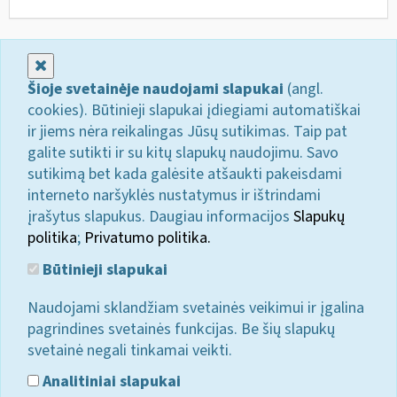
Uždaryti
Šioje svetainėje naudojami slapukai
(angl.
cookies). Būtinieji slapukai įdiegiami automatiškai
ir jiems nėra reikalingas Jūsų sutikimas. Taip pat
galite sutikti ir su kitų slapukų naudojimu. Savo
sutikimą bet kada galėsite atšaukti pakeisdami
interneto naršyklės nustatymus ir ištrindami
įrašytus slapukus. Daugiau informacijos
Slapukų
politika
;
Privatumo politika.
Būtinieji slapukai
Naudojami sklandžiam svetainės veikimui ir įgalina
pagrindines svetainės funkcijas. Be šių slapukų
svetainė negali tinkamai veikti.
Analitiniai slapukai