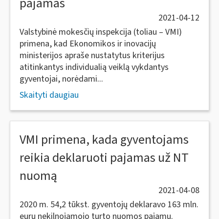
pajamas
2021-04-12
Valstybinė mokesčių inspekcija (toliau – VMI)
primena, kad Ekonomikos ir inovacijų
ministerijos apraše nustatytus kriterijus
atitinkantys individualią veiklą vykdantys
gyventojai, norėdami...
Skaityti daugiau
VMI primena, kada gyventojams
reikia deklaruoti pajamas už NT
nuomą
2021-04-08
2020 m. 54,2 tūkst. gyventojų deklaravo 163 mln.
eurų nekilnojamojo turto nuomos pajamų.