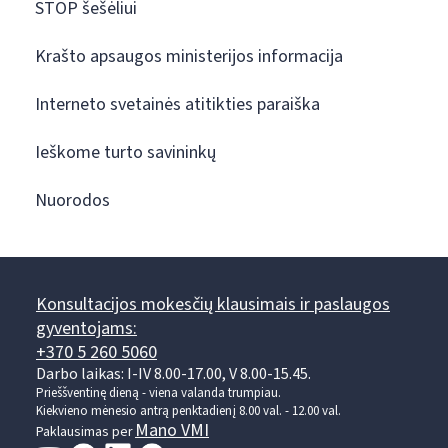
STOP šešėliui
Krašto apsaugos ministerijos informacija
Interneto svetainės atitikties paraiška
Ieškome turto savininkų
Nuorodos
Konsultacijos mokesčių klausimais ir paslaugos
gyventojams:
+370 5 260 5060
Darbo laikas: I-IV 8.00-17.00, V 8.00-15.45.
Prieššventinę dieną - viena valanda trumpiau.
Kiekvieno mėnesio antrą penktadienį 8.00 val. - 12.00 val.
Mano VMI
Paklausimas per