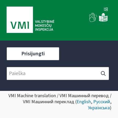
Prisijungti
VMI Machine translation / VMI Машинный перевод /
VMI Машинний переклад (
English
,
Русский
,
Українська
)