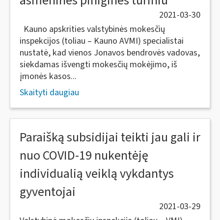
asmeninės piniginės turiniu
2021-03-30
Kauno apskrities valstybinės mokesčių
inspekcijos (toliau – Kauno AVMI) specialistai
nustatė, kad vienos Jonavos bendrovės vadovas,
siekdamas išvengti mokesčių mokėjimo, iš
įmonės kasos...
Skaityti daugiau
Paraišką subsidijai teikti jau gali ir
nuo COVID-19 nukentėję
individualią veiklą vykdantys
gyventojai
2021-03-29