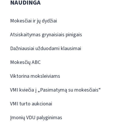
NAUDINGA
Mokesčiai ir jų dydžiai
Atsiskaitymas grynaisiais pinigais
Dažniausiai užduodami klausimai
Mokesčių ABC
Viktorina moksleiviams
VMI kviečia į „Pasimatymą su mokesčiais“
VMI turto aukcionai
Įmonių VDU palyginimas