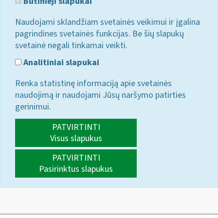
Būtinieji slapukai
Naudojami sklandžiam svetainės veikimui ir įgalina
pagrindines svetainės funkcijas. Be šių slapukų
svetainė negali tinkamai veikti.
Analitiniai slapukai
Renka statistinę informaciją apie svetainės
naudojimą ir naudojami Jūsų naršymo patirties
gerinimui.
PATVIRTINTI
Visus slapukus
PATVIRTINTI
Pasirinktus slapukus