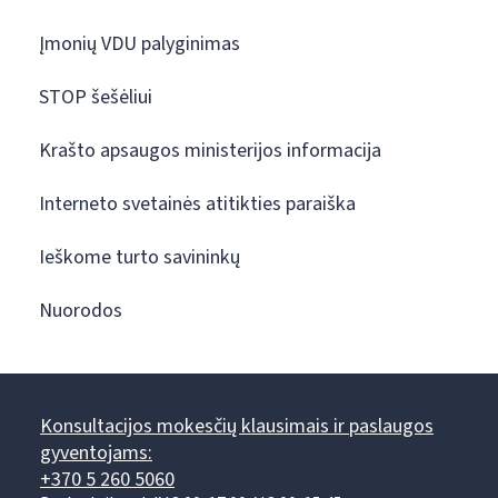
Įmonių VDU palyginimas
STOP šešėliui
Krašto apsaugos ministerijos informacija
Interneto svetainės atitikties paraiška
Ieškome turto savininkų
Nuorodos
Konsultacijos mokesčių klausimais ir paslaugos
gyventojams:
+370 5 260 5060