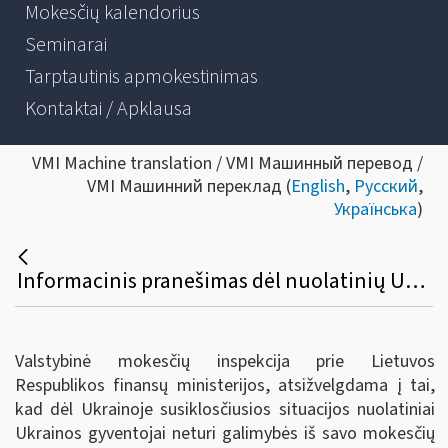
Mokesčių kalendorius
Seminarai
Tarptautinis apmokestinimas
Kontaktai / Apklausa
VMI Machine translation / VMI Машинный перевод /
VMI Машинний переклад (
English
,
Русский
,
Українська
)
Informacinis pranešimas dėl nuolatinių Ukrainos gyventojų teikiamų nenuolatinio Lietuvos gyventojo metinės pajamų mokesčio deklaracijos formų
Valstybinė mokesčių inspekcija prie Lietuvos
Respublikos finansų ministerijos, atsižvelgdama į tai,
kad dėl Ukrainoje susiklosčiusios situacijos nuolatiniai
Ukrainos gyventojai neturi galimybės iš savo mokesčių