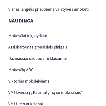
Vienas langelis prievolėms valstybei sumokėti
NAUDINGA
Mokesčiai ir jų dydžiai
Atsiskaitymas grynaisiais pinigais
Dažniausiai užduodami klausimai
Mokesčių ABC
Viktorina moksleiviams
VMI kviečia į „Pasimatymą su mokesčiais“
VMI turto aukcionai