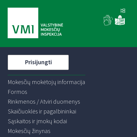
Prisijungti
Mokesčių mokėtojų informacija
Formos
Rinkmenos / Atviri duomenys
Skaičiuoklės ir pagalbininkai
Sąskaitos ir įmokų kodai
Mokesčių žinynas