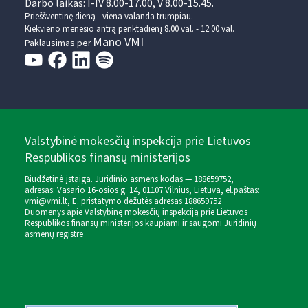
Darbo laikas: I-IV 8.00-17.00, V 8.00-15.45.
Prieššventinę dieną - viena valanda trumpiau.
Kiekvieno mėnesio antrą penktadienį 8.00 val. - 12.00 val.
Mano VMI
Paklausimas per
Valstybinė mokesčių inspekcija prie Lietuvos
Respublikos finansų ministerijos
Biudžetinė įstaiga. Juridinio asmens kodas — 188659752,
adresas: Vasario 16-osios g. 14, 01107 Vilnius, Lietuva, el.paštas:
vmi@vmi.lt
, E. pristatymo dėžutės adresas 188659752
Duomenys apie Valstybinę mokesčių inspekciją prie Lietuvos
Respublikos finansų ministerijos kaupiami ir saugomi Juridinių
asmenų registre