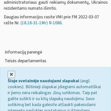
administratoriaus gauti reikiamų dokumentų, Ukrainos
rezidentams numato išimtis.
Daugiau informacijos rasite VMI prie FM 2022-03-07
rašte Nr.
(18.18-31-1Mr) R-1086.
Informaciją parengė
Teisės departamentas
Uždaryti
Šioje svetainėje naudojami slapukai
(angl.
cookies). Būtinieji slapukai įdiegiami automatiškai
ir jiems nėra reikalingas Jūsų sutikimas. Taip pat
galite sutikti ir su kitų slapukų naudojimu. Savo
sutikimą bet kada galėsite atšaukti pakeisdami
interneto naršyklės nustatymus ir ištrindami