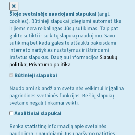
Uždaryti
Šioje svetainėje naudojami slapukai
(angl.
cookies). Būtinieji slapukai įdiegiami automatiškai
ir jiems nėra reikalingas Jūsų sutikimas. Taip pat
galite sutikti ir su kitų slapukų naudojimu. Savo
sutikimą bet kada galėsite atšaukti pakeisdami
interneto naršyklės nustatymus ir ištrindami
įrašytus slapukus. Daugiau informacijos
Slapukų
politika
;
Privatumo politika.
Būtinieji slapukai
Naudojami sklandžiam svetainės veikimui ir įgalina
pagrindines svetainės funkcijas. Be šių slapukų
svetainė negali tinkamai veikti.
Analitiniai slapukai
Renka statistinę informaciją apie svetainės
naudojimą ir naudojami Jūsų naršymo patirties