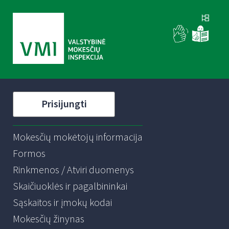
Prisijungti
Mokesčių mokėtojų informacija
Formos
Rinkmenos / Atviri duomenys
Skaičiuoklės ir pagalbininkai
Sąskaitos ir įmokų kodai
Mokesčių žinynas