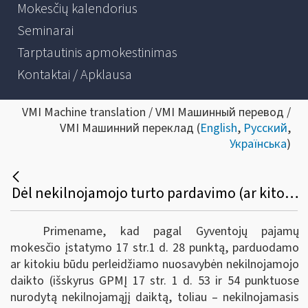
Mokesčių kalendorius
Seminarai
Tarptautinis apmokestinimas
Kontaktai / Apklausa
VMI Machine translation / VMI Машинный перевод /
VMI Машинний переклад (
English
,
Русский
,
Українська
)
Dėl nekilnojamojo turto pardavimo (ar kitokio perleidimo) pajamų, gautų 2021 metais, apskaičiavimo, deklaravimo ir pajamų mokesčio sumokėjimo
Primename, kad pagal Gyventojų pajamų
mokesčio įstatymo 17 str.1 d. 28 punktą, parduodamo
ar kitokiu būdu perleidžiamo nuosavybėn nekilnojamojo
daikto (išskyrus GPMĮ 17 str. 1 d. 53 ir 54 punktuose
nurodytą nekilnojamąjį daiktą, toliau ‒ nekilnojamasis