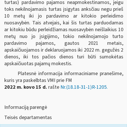
turtas) pardavimo pajamos neapmokestinamos, jeigu
toks nekilnojamasis turtas įsigytas anksčiau negu prieš
10 metų iki jo pardavimo ar kitokio perleidimo
nuosavybėn. Tais atvejais, kai šis turtas parduodamas
ar kitokiu būdu perleidžiamas nuosavybėn neišlaikius 10
metų nuo jo įsigijimo, tokio nekilnojamojo turto
pardavimo pajamos, gautos 2021 metais,
apskaičiuojamos ir deklaruojamos iki 2022 m. gegužės 2
dienos, iki tos pačios dienos turi būti sumokėtas
apskaičiuotas pajamų mokestis.
Platesnė informacija informaciniame pranešime,
kuris yra paskelbtas VMI prie FM
2022 m. kovo 15 d.
rašte
Nr.(18.18-31-1)R-1205.
Informaciją parengė
Teisės departamentas