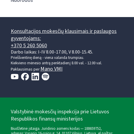
Nuorodos
Konsultacijos mokesčių klausimais ir paslaugos
gyventojams:
+370 5 260 5060
Darbo laikas: I-IV 8.00-17.00, V 8.00-15.45.
Prieššventinę dieną - viena valanda trumpiau.
Kiekvieno mėnesio antrą penktadienį 8.00 val. - 12.00 val.
Mano VMI
Paklausimas per
Valstybinė mokesčių inspekcija prie Lietuvos
Respublikos finansų ministerijos
Biudžetinė įstaiga. Juridinio asmens kodas — 188659752,
adresas: Vasario 16-osios g. 14, 01107 Vilnius, Lietuva, el.paštas: