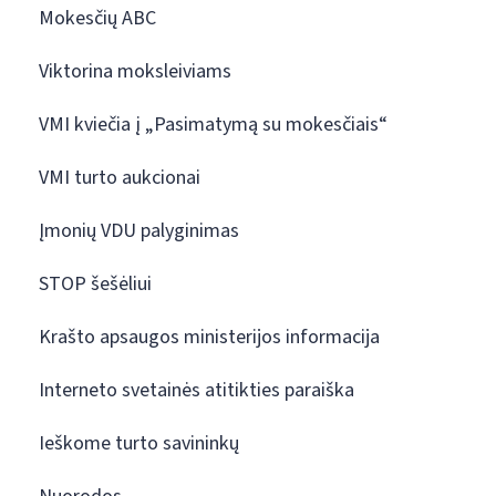
Mokesčių ABC
Viktorina moksleiviams
VMI kviečia į „Pasimatymą su mokesčiais“
VMI turto aukcionai
Įmonių VDU palyginimas
STOP šešėliui
Krašto apsaugos ministerijos informacija
Interneto svetainės atitikties paraiška
Ieškome turto savininkų