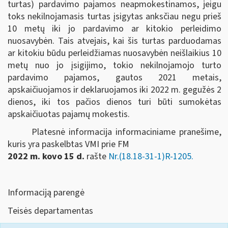
turtas) pardavimo pajamos neapmokestinamos, jeigu
toks nekilnojamasis turtas įsigytas anksčiau negu prieš
10 metų iki jo pardavimo ar kitokio perleidimo
nuosavybėn. Tais atvejais, kai šis turtas parduodamas
ar kitokiu būdu perleidžiamas nuosavybėn neišlaikius 10
metų nuo jo įsigijimo, tokio nekilnojamojo turto
pardavimo pajamos, gautos 2021 metais,
apskaičiuojamos ir deklaruojamos iki 2022 m. gegužės 2
dienos, iki tos pačios dienos turi būti sumokėtas
apskaičiuotas pajamų mokestis.
Platesnė informacija informaciniame pranešime,
kuris yra paskelbtas VMI prie FM
2022 m. kovo 15 d.
rašte
Nr.(18.18-31-1)R-1205.
Informaciją parengė
Teisės departamentas