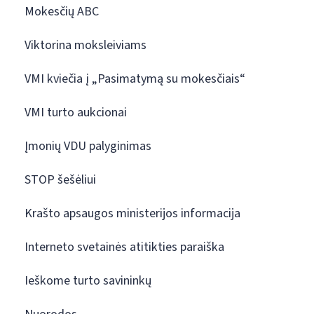
Mokesčių ABC
Viktorina moksleiviams
VMI kviečia į „Pasimatymą su mokesčiais“
VMI turto aukcionai
Įmonių VDU palyginimas
STOP šešėliui
Krašto apsaugos ministerijos informacija
Interneto svetainės atitikties paraiška
Ieškome turto savininkų