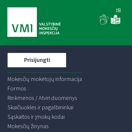
Prisijungti
Mokesčių mokėtojų informacija
Formos
Rinkmenos / Atviri duomenys
Skaičiuoklės ir pagalbininkai
Sąskaitos ir įmokų kodai
Mokesčių žinynas