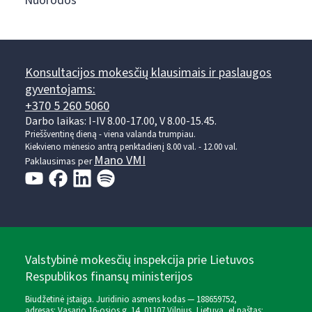
Nuorodos
Konsultacijos mokesčių klausimais ir paslaugos
gyventojams:
+370 5 260 5060
Darbo laikas: I-IV 8.00-17.00, V 8.00-15.45.
Prieššventinę dieną - viena valanda trumpiau.
Kiekvieno mėnesio antrą penktadienį 8.00 val. - 12.00 val.
Mano VMI
Paklausimas per
Valstybinė mokesčių inspekcija prie Lietuvos
Respublikos finansų ministerijos
Biudžetinė įstaiga. Juridinio asmens kodas — 188659752,
adresas: Vasario 16-osios g. 14, 01107 Vilnius, Lietuva, el.paštas: