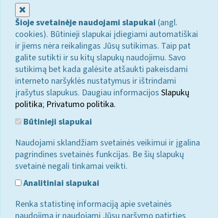
Uždaryti
Šioje svetainėje naudojami slapukai
(angl.
cookies). Būtinieji slapukai įdiegiami automatiškai
ir jiems nėra reikalingas Jūsų sutikimas. Taip pat
galite sutikti ir su kitų slapukų naudojimu. Savo
sutikimą bet kada galėsite atšaukti pakeisdami
interneto naršyklės nustatymus ir ištrindami
įrašytus slapukus. Daugiau informacijos
Slapukų
politika
;
Privatumo politika.
Būtinieji slapukai
Naudojami sklandžiam svetainės veikimui ir įgalina
pagrindines svetainės funkcijas. Be šių slapukų
svetainė negali tinkamai veikti.
Analitiniai slapukai
Renka statistinę informaciją apie svetainės
naudojimą ir naudojami Jūsų naršymo patirties