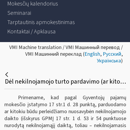
Mokesčių kalendorius
Seminarai
Tarptautinis apmokestinimas
Kontaktai / Apklausa
VMI Machine translation / VMI Машинный перевод /
VMI Машинний переклад (
English
,
Русский
,
Українська
)
Dėl nekilnojamojo turto pardavimo (ar kitokio perleidimo) pajamų, gautų 2021 metais, apskaičiavimo, deklaravimo ir pajamų mokesčio sumokėjimo
Primename, kad pagal Gyventojų pajamų
mokesčio įstatymo 17 str.1 d. 28 punktą, parduodamo
ar kitokiu būdu perleidžiamo nuosavybėn nekilnojamojo
daikto (išskyrus GPMĮ 17 str. 1 d. 53 ir 54 punktuose
nurodytą nekilnojamąjį daiktą, toliau ‒ nekilnojamasis