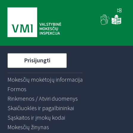
Prisijungti
Mokesčių mokėtojų informacija
Formos
Rinkmenos / Atviri duomenys
Skaičiuoklės ir pagalbininkai
Sąskaitos ir įmokų kodai
Mokesčių žinynas