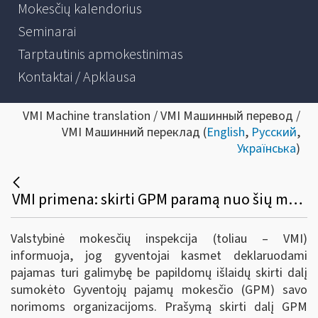
Mokesčių kalendorius
Seminarai
Tarptautinis apmokestinimas
Kontaktai / Apklausa
VMI Machine translation / VMI Машинный перевод /
VMI Машинний переклад (
English
,
Русский
,
Українська
)
VMI primena: skirti GPM paramą nuo šių metų kaip niekada paprasta
Valstybinė mokesčių inspekcija (toliau – VMI)
informuoja, jog gyventojai kasmet deklaruodami
pajamas turi galimybę be papildomų išlaidų skirti dalį
sumokėto Gyventojų pajamų mokesčio (GPM) savo
norimoms organizacijoms. Prašymą skirti dalį GPM