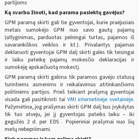
partijoms
Ką svarbu žinoti, kad parama pasiektų gavėjus?
GPM paramą skirti gali tie gyventojai, kurie praėjusiais
metais sumokėjo GPM nuo savo gautų pajamų
(atlyginimas, parduotas pelningai turtas, pajamos iš
savarankiškos veiklos ir kt.). Privalantys pajamas
deklaruoti gyventojai GPM dalį skirti galės tik teisingai
ir laiku pateikę pajamų mokesčio deklaracijas ir
sumokėję apskaičiuotą mokestį.
GPM paramą skirti galima tik paramos gavėjo statusą
turintiems asmenims ir reikalavimus atitinkančioms
politinėms partijos. Prieš teikiant prašymą gyventojai
visada gali pasitikrinti tai
VMI internetinėje svetainėje
.
Pažymėtina, jog prašymas skirti GPM dalį bus įvykdytas
tik tuo atveju, jei jį gyventojas pateiks laiku – iki
gegužės 2 d. per EDS . Popieriniai prašymai nuo šių
metų nebepriimami.