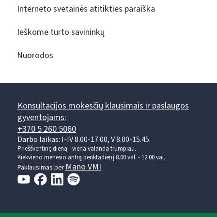
Interneto svetainės atitikties paraiška
Ieškome turto savininkų
Nuorodos
Konsultacijos mokesčių klausimais ir paslaugos
gyventojams:
+370 5 260 5060
Darbo laikas: I-IV 8.00-17.00, V 8.00-15.45.
Prieššventinę dieną - viena valanda trumpiau.
Kiekvieno mėnesio antrą penktadienį 8.00 val. - 12.00 val.
Mano VMI
Paklausimas per