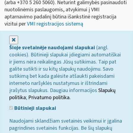
(arba +370 5 260 5060). Neturint galimybės pasinaudoti
nuotolinėmis paslaugomis, atvykimui į VMI
aptarnavimo padalinį būtina išankstinė registracija
vizitui per
VMI registracijos sistemą
Uždaryti
Šioje svetainėje naudojami slapukai
(angl.
cookies). Būtinieji slapukai įdiegiami automatiškai
ir jiems nėra reikalingas Jūsų sutikimas. Taip pat
galite sutikti ir su kitų slapukų naudojimu. Savo
sutikimą bet kada galėsite atšaukti pakeisdami
interneto naršyklės nustatymus ir ištrindami
įrašytus slapukus. Daugiau informacijos
Slapukų
politika
;
Privatumo politika.
Būtinieji slapukai
Naudojami sklandžiam svetainės veikimui ir įgalina
pagrindines svetainės funkcijas. Be šių slapukų