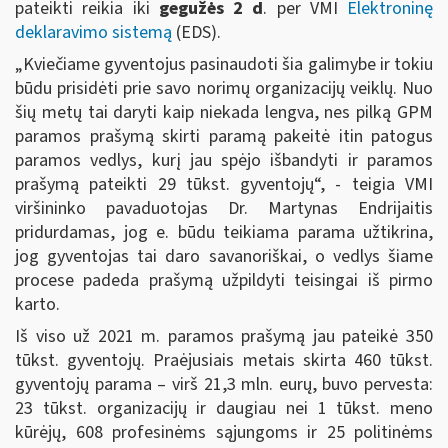
pateikti reikia iki
gegužės 2 d
. per VMI
Elektroninę
deklaravimo sistemą
(EDS).
„Kviečiame gyventojus pasinaudoti šia galimybe ir tokiu
būdu prisidėti prie savo norimų organizacijų veiklų. Nuo
šių metų tai daryti kaip niekada lengva, nes pilką GPM
paramos prašymą skirti paramą pakeitė itin patogus
paramos vedlys, kurį jau spėjo išbandyti ir paramos
prašymą pateikti 29 tūkst. gyventojų“, - teigia VMI
viršininko pavaduotojas Dr. Martynas Endrijaitis
pridurdamas, jog e. būdu teikiama parama užtikrina,
jog gyventojas tai daro savanoriškai, o vedlys šiame
procese padeda prašymą užpildyti teisingai iš pirmo
karto.
Iš viso už 2021 m. paramos prašymą jau pateikė 350
tūkst. gyventojų. Praėjusiais metais skirta 460 tūkst.
gyventojų parama – virš 21,3 mln. eurų, buvo pervesta:
23 tūkst. organizacijų ir daugiau nei 1 tūkst. meno
kūrėjų, 608 profesinėms sąjungoms ir 25 politinėms