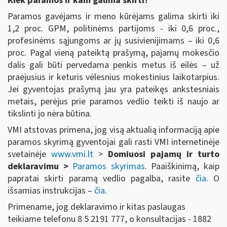
Kiek paramos ir kam galima skirti?
Paramos gavėjams ir meno kūrėjams galima skirti iki
1,2 proc. GPM, politinėms partijoms - iki 0,6 proc.,
profesinėms sąjungoms ar jų susivienijimams – iki 0,6
proc. Pagal vieną pateiktą prašymą, pajamų mokesčio
dalis gali būti pervedama penkis metus iš eilės – už
praėjusius ir keturis vėlesnius mokestinius laikotarpius.
Jei gyventojas prašymą jau yra pateikęs ankstesniais
metais, perėjus prie paramos vedlio teikti iš naujo ar
tikslinti jo nėra būtina.
VMI atstovas primena, jog visą aktualią informaciją apie
paramos skyrimą gyventojai gali rasti VMI internetinėje
svetainėje
www.vmi.lt
>
Domiuosi pajamų ir turto
deklaravimu >
Paramos skyrimas
. Paaiškinimą, kaip
papratai skirti paramą vedlio pagalba, rasite
čia
. O
išsamias instrukcijas –
čia
.
Primename, jog deklaravimo ir kitas paslaugas
teikiame telefonu 8 5 2191 777, o konsultacijas - 1882