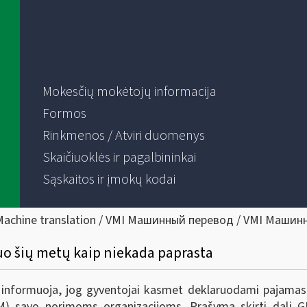
Mokesčių mokėtojų informacija
Formos
Rinkmenos / Atviri duomenys
Skaičiuoklės ir pagalbininkai
Sąskaitos ir įmokų kodai
Machine translation / VMI Машинный перевод / VMI Машин
uo šių metų kaip niekada paprasta
) informuoja, jog gyventojai kasmet deklaruodami pajamas t
 savo norimoms organizacijoms. Prašymą skirti dalį GP