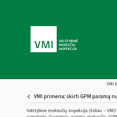
VMI 
VMI primena: skirti GPM paramą n
Valstybinė mokesčių inspekcija (toliau – VMI
sumokėto Gyventojų pajamų mokesčio (GPM)