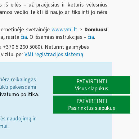
š eilės – už praėjusius ir keturis vėlesnius
os vedlio teikti iš naujo ar tikslinti jo nėra
ternetinėje svetainėje
www.vmi.lt
>
Domiuosi
a, rasite
čia
. O išsamias instrukcijas –
čia
.
a +370 5 260 5060). Neturint galimybės
vizitui per
VMI registracijos sistemą
 nėra reikalingas
PATVIRTINTI
aukti pakeisdami
Visus slapukus
ivatumo politika.
PATVIRTINTI
Pasirinktus slapukus
nės naudojimą ir
mui.