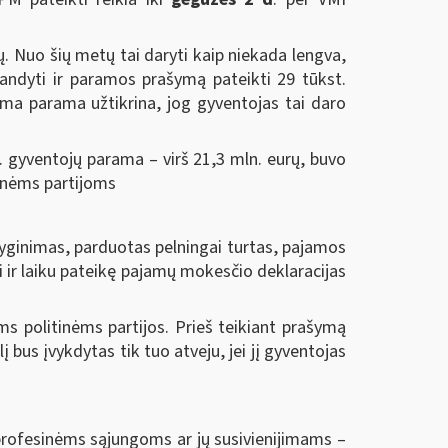
ų. Nuo šių metų tai daryti kaip niekada lengva,
andyti ir paramos prašymą pateikti 29 tūkst.
iama parama užtikrina, jog gyventojas tai daro
. gyventojų parama – virš 21,3 mln. eurų, buvo
tinėms partijoms
yginimas, parduotas pelningai turtas, pajamos
ai ir laiku pateikę pajamų mokesčio deklaracijas
s politinėms partijos. Prieš teikiant prašymą
 bus įvykdytas tik tuo atveju, jei jį gyventojas
 profesinėms sąjungoms ar jų susivienijimams –