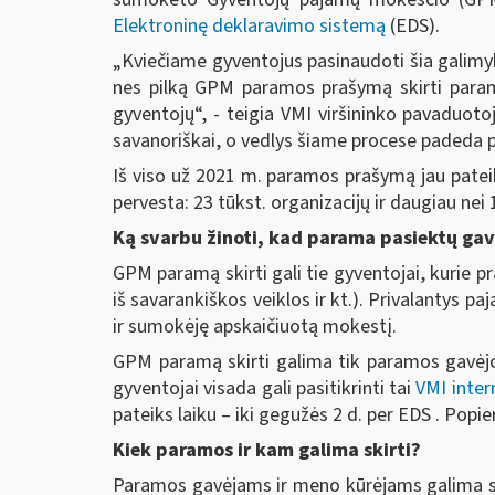
Elektroninę deklaravimo sistemą
(EDS).
„Kviečiame gyventojus pasinaudoti šia galimybe
nes pilką GPM paramos prašymą skirti paramą
gyventojų“, - teigia VMI viršininko pavaduoto
savanoriškai, o vedlys šiame procese padeda pr
Iš viso už 2021 m. paramos prašymą jau pateik
pervesta: 23 tūkst. organizacijų ir daugiau ne
Ką svarbu žinoti, kad parama pasiektų gav
GPM paramą skirti gali tie gyventojai, kurie
iš savarankiškos veiklos ir kt.). Privalantys p
ir sumokėję apskaičiuotą mokestį.
GPM paramą skirti galima tik paramos gavėjo 
gyventojai visada gali pasitikrinti tai
VMI inter
pateiks laiku – iki gegužės 2 d. per EDS . Popi
Kiek paramos ir kam galima skirti?
Paramos gavėjams ir meno kūrėjams galima skir