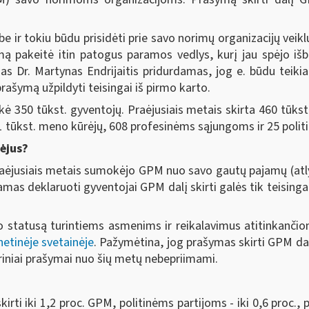
 ir tokiu būdu prisidėti prie savo norimų organizacijų veikl
 pakeitė itin patogus paramos vedlys, kurį jau spėjo išb
jas Dr. Martynas Endrijaitis pridurdamas, jog e. būdu teik
ašymą užpildyti teisingai iš pirmo karto.
ė 350 tūkst. gyventojų. Praėjusiais metais skirta 460 tūkst
i 1 tūkst. meno kūrėjų, 608 profesinėms sąjungoms ir 25 poli
ėjus?
 praėjusiais metais sumokėjo GPM nuo savo gautų pajamų (atl
ajamas deklaruoti gyventojai GPM dalį skirti galės tik teising
statusą turintiems asmenims ir reikalavimus atitinkančiom
netinėje svetainėje
. Pažymėtina, jog prašymas skirti GPM dalį
eriniai prašymai nuo šių metų nebepriimami.
ti iki 1,2 proc. GPM, politinėms partijoms - iki 0,6 proc.,