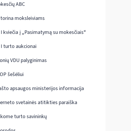
kesčių ABC
ktorina moksleiviams
I kviečia į „Pasimatymą su mokesčiais“
I turto aukcionai
onių VDU palyginimas
OP šešėliui
ašto apsaugos ministerijos informacija
terneto svetainės atitikties paraiška
škome turto savininkų
orodos