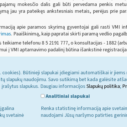
 pajamų mokesčio dalis gali būti pervedama penkis metus i
ymą jau yra pateikęs ankstesniais metais, perėjus prie param
rmaciją apie paramos skyrimą gyventojai gali rasti VMI in
rimas
. Paaiškinimą, kaip papratai skirti paramą vedlio pagalb
 teikiame telefonu 8 5 2191 777, o konsultacijas - 1882 (arb
i į VMI aptarnavimo padalinį būtina išankstinė registracija 
. cookies). Būtinieji slapukai įdiegiami automatiškai ir jiems
u kitų slapukų naudojimu. Savo sutikimą bet kada galėsite atš
i įrašytus slapukus. Daugiau informacijos
Slapukų politika
;
Pr
Analitiniai slapukai
įgalina
Renka statistinę informaciją apie svetai
ukų svetainė
naudojami Jūsų naršymo patirties gerini