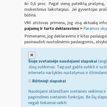
iki 0,6 proc. Pagal vieną pateiktą prašymą,
mokestinius laikotarpius. Jei gyventojas praš
būtina.
VMI atstovas primena, jog visą aktualią info
pajamų ir turto deklaravimu >
Paramos sky
Primename, jog deklaravimo ir kitas paslaugas
pasinaudoti nuotolinėmis paslaugomis, atvykimu
Uždaryti
Šioje svetainėje naudojami slapukai
(angl
Jūsų sutikimas. Taip pat galite sutikti ir s
interneto naršyklės nustatymus ir ištrindam
Būtinieji slapukai
Naudojami sklandžiam svetainės veikimui ir 
pagrindines svetainės funkcijas. Be šių slap
negali tinkamai veikti.