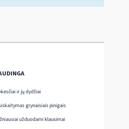
AUDINGA
kesčiai ir jų dydžiai
siskaitymas grynaisiais pinigais
žniausiai užduodami klausimai