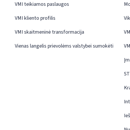
VMI teikiamos paslaugos
Mo
VMI kliento profilis
Vi
VMI skaitmeninė transformacija
VM
Vienas langelis prievolėms valstybei sumokėti
VM
Įm
ST
Kr
In
Ie
Nu