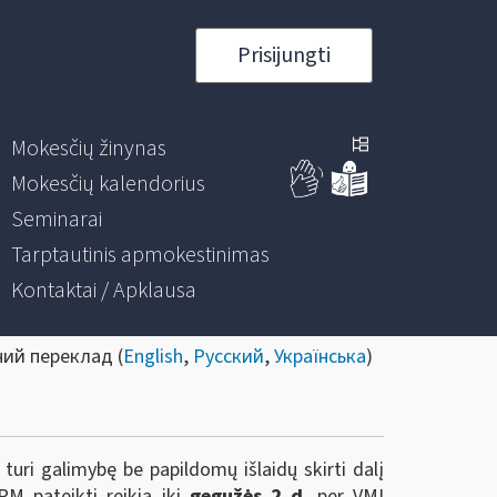
Prisijungti
Mokesčių žinynas
Mokesčių kalendorius
Seminarai
Tarptautinis apmokestinimas
Kontaktai / Apklausa
ний переклад (
English
,
Русский
,
Українська
)
uri galimybę be papildomų išlaidų skirti dalį
M pateikti reikia iki
gegužės 2 d
. per VMI