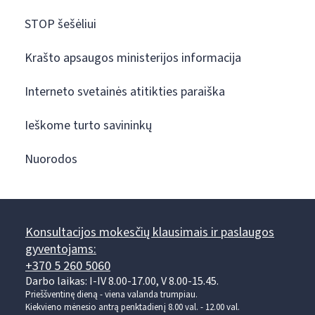
STOP šešėliui
Krašto apsaugos ministerijos informacija
Interneto svetainės atitikties paraiška
Ieškome turto savininkų
Nuorodos
Konsultacijos mokesčių klausimais ir paslaugos
gyventojams:
+370 5 260 5060
Darbo laikas: I-IV 8.00-17.00, V 8.00-15.45.
Prieššventinę dieną - viena valanda trumpiau.
Kiekvieno mėnesio antrą penktadienį 8.00 val. - 12.00 val.