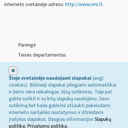
interneto svetainėje adresu:
http://www.vmi.lt
.
Parengė
Teisės departamentas
Uždaryti
Šioje svetainėje naudojami slapukai
(angl.
cookies). Būtinieji slapukai įdiegiami automatiškai
ir jiems nėra reikalingas Jūsų sutikimas. Taip pat
galite sutikti ir su kitų slapukų naudojimu. Savo
sutikimą bet kada galėsite atšaukti pakeisdami
interneto naršyklės nustatymus ir ištrindami
įrašytus slapukus. Daugiau informacijos
Slapukų
politika
;
Privatumo politika.