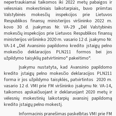
nepertraukiamai taikomos iki 2022 metų pabaigos ir
vėlesniais mokestiniais laikotarpiais, buvo priimtas
Valstybinės mokesčių inspekcijos prie Lietuvos
Respublikos finansų ministerijos viršininko 2022 m.
kovo 30 d. įsakymas Nr. VA-29 „Dėl Valstybinės
mokesčių inspekcijos prie Lietuvos Respublikos finansų
ministerijos viršininko 2020 m. vasario 12 d. įsakymo Nr.
VA-14 „Dėl Avansinio papildomo kredito įstaigų pelno
mokesčio deklaracijos PLN211 formos bei jos
užpildymo taisyklių patvirtinimo“ pakeitimo“.
Įsakymu nustatyta, kad Avansinio papildomo
kredito įstaigų pelno mokesčio deklaracijos PLN211
forma ir jos užpildymo taisyklės, patvirtintos 2020 m.
vasario 12 d. VMI prie FM viršininko įsakymu Nr. VA-14,
taikomos apskaičiuojant ir deklaruojant 2020 metų ir
vėlesnių mokestinių laikotarpių avansinį papildomą
kredito įstaigų pelno mokestį.
Informacinis pranešimas paskelbtas VMI prie FM