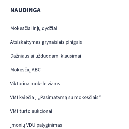
NAUDINGA
Mokesčiai ir jų dydžiai
Atsiskaitymas grynaisiais pinigais
Dažniausiai užduodami klausimai
Mokesčių ABC
Viktorina moksleiviams
VMI kviečia į „Pasimatymą su mokesčiais“
VMI turto aukcionai
Įmonių VDU palyginimas