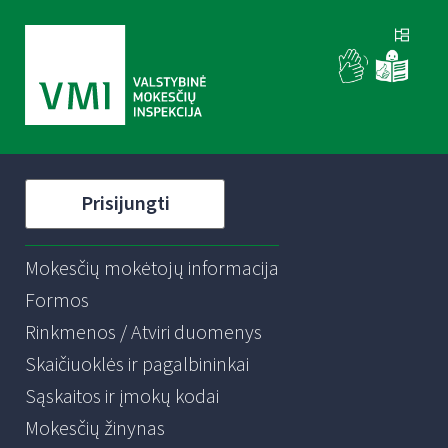
Prisijungti
Mokesčių mokėtojų informacija
Formos
Rinkmenos / Atviri duomenys
Skaičiuoklės ir pagalbininkai
Sąskaitos ir įmokų kodai
Mokesčių žinynas