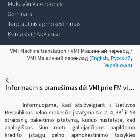
Mokesčių kalendorius
Seminarai
Tarptautinis apmokestinimas
Kontaktai / Apklausa
VMI Machine translation / VMI Машинный перевод /
VMI Машинний переклад (
English
,
Русский
,
Українська
)
Informacinis pranešimas dėl VMI prie FM viršininko 2020 m. vasario 12 d. įsakymo Nr. VA-14 pakeitimo
Informuojame, kad atsižvelgiant į Lietuvos
3
Respublikos pelno mokesčio įstatymo Nr. 2, 4, 38
ir 58
straipsnių pakeitimo įstatymą, kuriuo nustatyta, kad
analogiškos šiuo metu galiojančioms papildomo
kredito įstaigų pelno apmokestinimo taisyklės