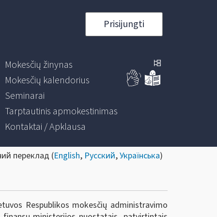
Prisijungti
Mokesčių žinynas
Mokesčių kalendorius
Seminarai
Tarptautinis apmokestinimas
Kontaktai / Apklausa
ний переклад (
English
,
Русский
,
Українська
)
Lietuvos Respublikos mokesčių administravimo
finansų ministerijos nuostatais, patvirtintais