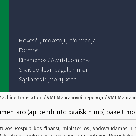
Mokesčių mokėtojų informacija
Formos
Rinkmenos / Atviri duomenys
Skaičiuoklės ir pagalbininkai
Sąskaitos ir įmokų kodai
Machine translation / VMI Машинный перевод / VMI Машин
omentaro (apibendrinto paaiškinimo) pakeitimo
ietuvos Respublikos finansų ministerijos, vadovaudamasi 
alstybinės mokesčių inspekcijos prie Lietuvos Respublikos 