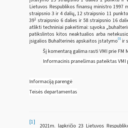
Lietuvos Respublikos finansų ministro 1997 m
straipsnio 3 ir 4 dalių, 12 straipsnio 11 punkto
1
39
straipsnio 6 dalies ir 58 straipsnio 16 d
atlikti techniniai pakeitimai: sąvoka „buhalter
patikslintos kitos neaktualios arba netekus
[1]
įsigalios Buhalterinės apskaitos įstatymo
ir 
Šį komentarą galima rasti VMI prie FM 
Informacinis pranešimas pateiktas VMI 
Informaciją parengė
Teisės departamentas
[1]
2021m. lapkričio 23 Lietuvos Respublikos