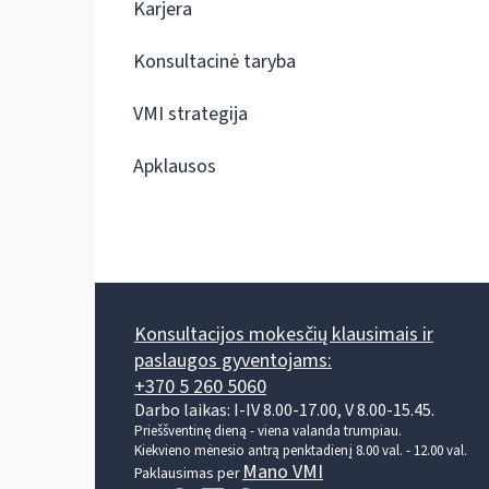
Karjera
Konsultacinė taryba
VMI strategija
Apklausos
Konsultacijos mokesčių klausimais ir
paslaugos gyventojams:
+370 5 260 5060
Darbo laikas: I-IV 8.00-17.00, V 8.00-15.45.
Prieššventinę dieną - viena valanda trumpiau.
Kiekvieno mėnesio antrą penktadienį 8.00 val. - 12.00 val.
Mano VMI
Paklausimas per