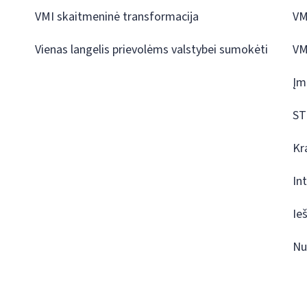
VMI skaitmeninė transformacija
VM
Vienas langelis prievolėms valstybei sumokėti
VM
Įm
ST
Kr
In
Ie
Nu