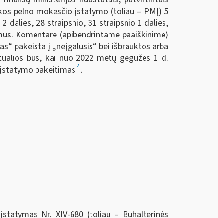
ikos pelno mokesčio įstatymo (toliau – PMĮ) 5
 2 dalies, 28 straipsnio, 31 straipsnio 1 dalies,
timus. Komentare (apibendrintame paaiškinime)
das“ pakeista į „neįgalusis“ bei išbrauktos arba
ktualios bus, kai nuo 2022 metų gegužės 1 d.
[2]
o įstatymo pakeitimas
.
statymas Nr. XIV-680 (toliau – Buhalterinės