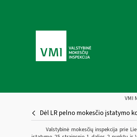
VMI 
Dėl LR pelno mokesčio įstatymo k
Valstybinė mokesčių inspekcija prie L
įstatymo 25 straipsnio 1 dalies 2 punktu ir V