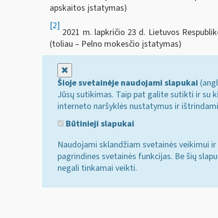
apskaitos įstatymas)
[2]
2021 m. lapkričio 23 d. Lietuvos Respublik
(toliau – Pelno mokesčio įstatymas)
Uždaryti
Šioje svetainėje naudojami slapukai
(angl
Jūsų sutikimas. Taip pat galite sutikti ir s
interneto naršyklės nustatymus ir ištrindam
Būtinieji slapukai
Naudojami sklandžiam svetainės veikimui ir 
pagrindines svetainės funkcijas. Be šių slap
negali tinkamai veikti.