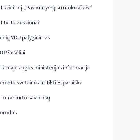
I kviečia į „Pasimatymą su mokesčiais“
I turto aukcionai
onių VDU palyginimas
OP šešėliui
ašto apsaugos ministerijos informacija
terneto svetainės atitikties paraiška
škome turto savininkų
orodos