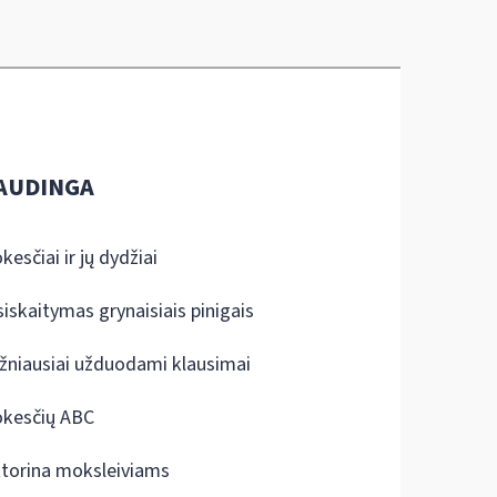
AUDINGA
kesčiai ir jų dydžiai
siskaitymas grynaisiais pinigais
žniausiai užduodami klausimai
kesčių ABC
ktorina moksleiviams