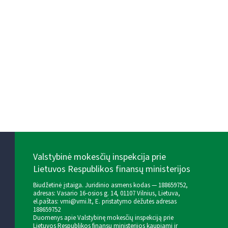
Valstybinė mokesčių inspekcija prie
Lietuvos Respublikos finansų ministerijos
Biudžetinė įstaiga. Juridinio asmens kodas — 188659752,
adresas: Vasario 16-osios g. 14, 01107 Vilnius, Lietuva,
el.paštas:
vmi@vmi.lt
, E. pristatymo dėžutės adresas
188659752
Duomenys apie Valstybinę mokesčių inspekciją prie
Lietuvos Respublikos finansų ministerijos kaupiami ir