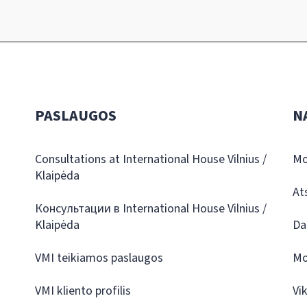
PASLAUGOS
N
Consultations at International House Vilnius /
Mo
Klaipėda
At
Консультации в International House Vilnius /
Klaipėda
Da
VMI teikiamos paslaugos
Mo
VMI kliento profilis
Vi