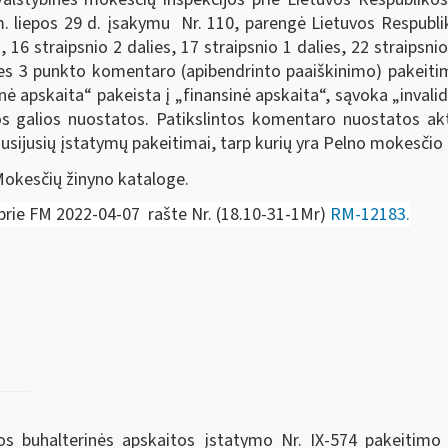
. liepos 29 d. įsakymu Nr. 110, parengė Lietuvos Respubl
, 16 straipsnio 2 dalies, 17 straipsnio 1 dalies, 22 straipsnio
alies 3 punkto komentaro (apibendrinto paaiškinimo) pakei
inė apskaita“ pakeista į „finansinė apskaita“, sąvoka „invali
ios galios nuostatos. Patikslintos komentaro nuostatos a
susijusių įstatymų pakeitimai, tarp kurių yra Pelno mokesči
Mokesčių žinyno kataloge.
prie FM 2022-04-07 rašte Nr.
(18.10-31-1Mr)
RM-12183.
 buhalterinės apskaitos įstatymo Nr. IX-574 pakeitimo į