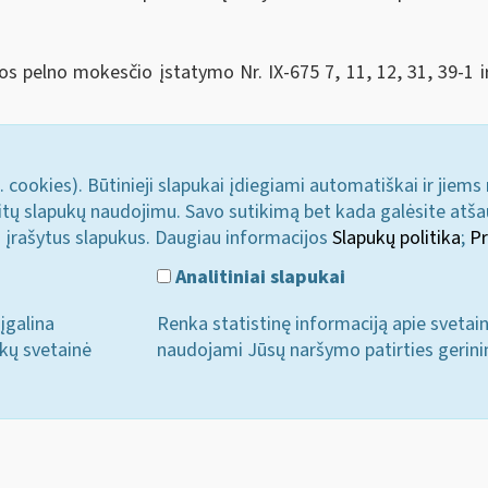
os pelno mokesčio įstatymo Nr. IX-675 7, 11, 12, 31, 39-1 i
. cookies). Būtinieji slapukai įdiegiami automatiškai ir jiems
u kitų slapukų naudojimu. Savo sutikimą bet kada galėsite atš
i įrašytus slapukus. Daugiau informacijos
Slapukų politika
;
Pr
Analitiniai slapukai
įgalina
Renka statistinę informaciją apie svetai
ukų svetainė
naudojami Jūsų naršymo patirties gerini