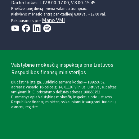
Darbo laikas: I-IV 8.00-17.00, V 8.00-15.45.
Prieššventinę dieną - viena valanda trumpiau.
Kiekvieno mėnesio antrą penktadienį 8.00 val. - 12.00 val.
Mano VMI
Paklausimas per
Valstybinė mokesčių inspekcija prie Lietuvos
Respublikos finansų ministerijos
Biudžetinė įstaiga. Juridinio asmens kodas — 188659752,
adresas: Vasario 16-osios g. 14, 01107 Vilnius, Lietuva, el.paštas:
vmi@vmi.lt
, E. pristatymo dėžutės adresas 188659752
Duomenys apie Valstybinę mokesčių inspekciją prie Lietuvos
Respublikos finansų ministerijos kaupiami ir saugomi Juridinių
asmenų registre