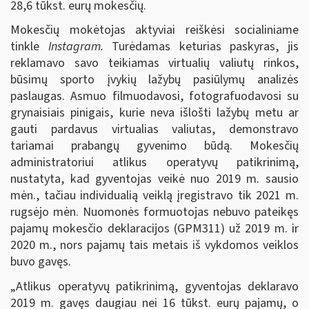
28,6 tūkst. eurų mokesčių.
Mokesčių mokėtojas aktyviai reiškėsi socialiniame
tinkle
Instagram.
Turėdamas keturias paskyras, jis
reklamavo savo teikiamas virtualių valiutų rinkos,
būsimų sporto įvykių lažybų pasiūlymų analizės
paslaugas. Asmuo filmuodavosi, fotografuodavosi su
grynaisiais pinigais, kurie neva išlošti lažybų metu ar
gauti pardavus virtualias valiutas, demonstravo
tariamai prabangų gyvenimo būdą. Mokesčių
administratoriui atlikus operatyvų patikrinimą,
nustatyta, kad gyventojas veikė nuo 2019 m. sausio
mėn., tačiau individualią veiklą įregistravo tik 2021 m.
rugsėjo mėn. Nuomonės formuotojas nebuvo pateikęs
pajamų mokesčio deklaracijos (GPM311) už 2019 m. ir
2020 m., nors pajamų tais metais iš vykdomos veiklos
buvo gavęs.
„Atlikus operatyvų patikrinimą, gyventojas deklaravo
2019 m. gavęs daugiau nei 16 tūkst. eurų pajamų, o