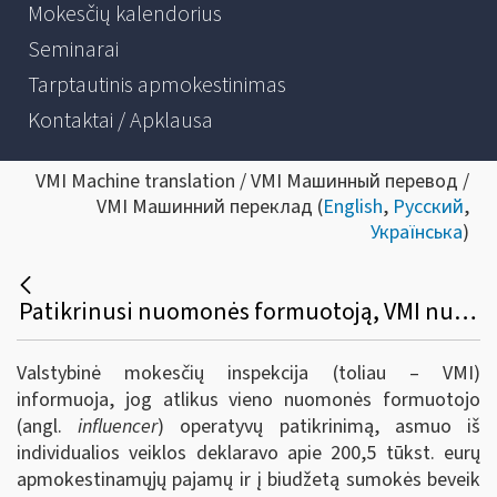
Mokesčių kalendorius
Seminarai
Tarptautinis apmokestinimas
Kontaktai / Apklausa
VMI Machine translation / VMI Машинный перевод /
VMI Машинний переклад (
English
,
Русский
,
Українська
)
Patikrinusi nuomonės formuotoją, VMI nustatė daugiau nei 200 tūkst. eurų nedeklaruotų pajamų
Valstybinė mokesčių inspekcija (toliau – VMI)
informuoja, jog atlikus vieno nuomonės formuotojo
(angl.
influencer
) operatyvų patikrinimą, asmuo iš
individualios veiklos deklaravo apie 200,5 tūkst. eurų
apmokestinamųjų pajamų ir į biudžetą sumokės beveik