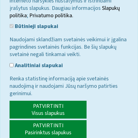
interneto naršyklės nustatymus ir ištrindami
įrašytus slapukus. Daugiau informacijos
Slapukų
politika
;
Privatumo politika.
Būtinieji slapukai
Naudojami sklandžiam svetainės veikimui ir įgalina
pagrindines svetainės funkcijas. Be šių slapukų
svetainė negali tinkamai veikti.
Analitiniai slapukai
Renka statistinę informaciją apie svetainės
naudojimą ir naudojami Jūsų naršymo patirties
gerinimui.
PATVIRTINTI
Visus slapukus
PATVIRTINTI
Pasirinktus slapukus