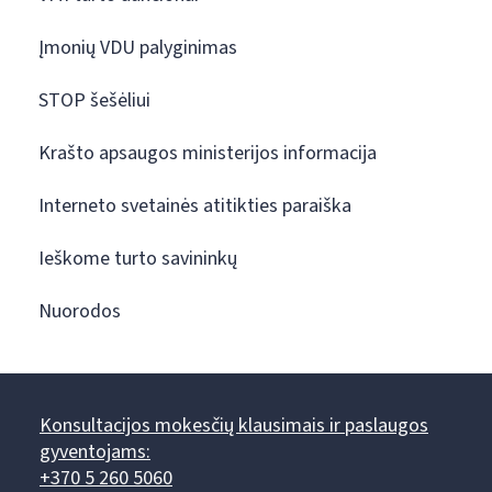
Įmonių VDU palyginimas
STOP šešėliui
Krašto apsaugos ministerijos informacija
Interneto svetainės atitikties paraiška
Ieškome turto savininkų
Nuorodos
Konsultacijos mokesčių klausimais ir paslaugos
gyventojams:
+370 5 260 5060