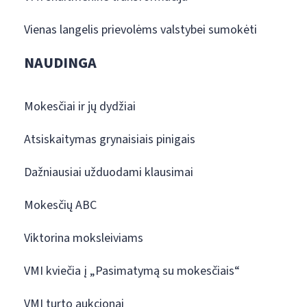
Vienas langelis prievolėms valstybei sumokėti
NAUDINGA
Mokesčiai ir jų dydžiai
Atsiskaitymas grynaisiais pinigais
Dažniausiai užduodami klausimai
Mokesčių ABC
Viktorina moksleiviams
VMI kviečia į „Pasimatymą su mokesčiais“
VMI turto aukcionai