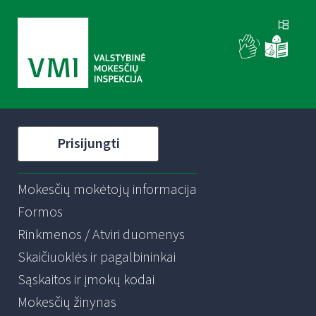
Prisijungti
Mokesčių mokėtojų informacija
Formos
Rinkmenos / Atviri duomenys
Skaičiuoklės ir pagalbininkai
Sąskaitos ir įmokų kodai
Mokesčių žinynas