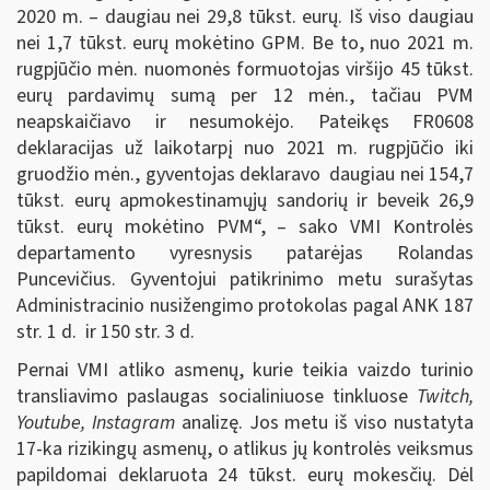
2020 m. – daugiau nei 29,8 tūkst. eurų. Iš viso daugiau
nei 1,7 tūkst. eurų mokėtino GPM. Be to, nuo 2021 m.
rugpjūčio mėn. nuomonės formuotojas viršijo 45 tūkst.
eurų pardavimų sumą per 12 mėn., tačiau PVM
neapskaičiavo ir nesumokėjo. Pateikęs FR0608
deklaracijas už laikotarpį nuo 2021 m. rugpjūčio iki
gruodžio mėn., gyventojas deklaravo daugiau nei 154,7
tūkst. eurų apmokestinamųjų sandorių ir beveik 26,9
tūkst. eurų mokėtino PVM“, – sako VMI Kontrolės
departamento vyresnysis patarėjas Rolandas
Puncevičius. Gyventojui patikrinimo metu surašytas
Administracinio nusižengimo protokolas pagal ANK 187
str. 1 d. ir 150 str. 3 d.
Pernai VMI atliko asmenų, kurie teikia vaizdo turinio
transliavimo paslaugas socialiniuose tinkluose
Twitch,
Youtube, Instagram
analizę. Jos metu iš viso nustatyta
17-ka rizikingų asmenų, o atlikus jų kontrolės veiksmus
papildomai deklaruota 24 tūkst. eurų mokesčių. Dėl