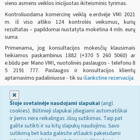
vieno asmens veiklos inicijuotas ikiteisminis tyrimas.
Kontroliuodama komercinę veiklą e.erdvėje VMI 2021
m. iš viso atliko 124 kontrolės veiksmus, kurių
rezultatas – papildomai nustatyta mokėtina 4 mln. eurų
suma.
Primenama, jog konsultacijos mokesčių klausimais
teikiamos paskambinus 1882 (+370 5 260 5060) ar
e.būdu per Mano VMI, nuotolinės paslaugos - telefonu 8
5 2191 777. Paslaugos ir konsultacijos klientų
aptarnavimo padaliniuose - tik su
išankstine rezervacija.
Uždaryti
Šioje svetainėje naudojami slapukai
(angl.
cookies). Būtinieji slapukai įdiegiami automatiškai
ir jiems nėra reikalingas Jūsų sutikimas. Taip pat
galite sutikti ir su kitų slapukų naudojimu. Savo
sutikimą bet kada galėsite atšaukti pakeisdami