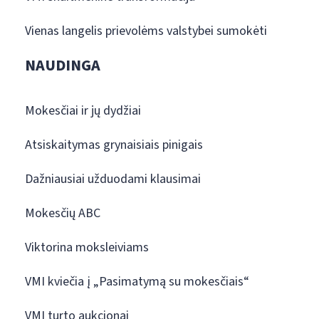
Vienas langelis prievolėms valstybei sumokėti
NAUDINGA
Mokesčiai ir jų dydžiai
Atsiskaitymas grynaisiais pinigais
Dažniausiai užduodami klausimai
Mokesčių ABC
Viktorina moksleiviams
VMI kviečia į „Pasimatymą su mokesčiais“
VMI turto aukcionai