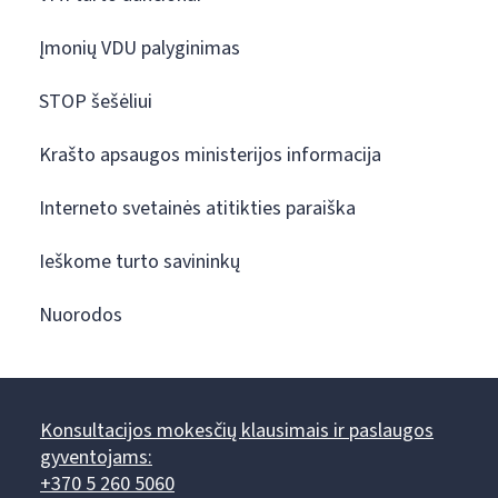
Įmonių VDU palyginimas
STOP šešėliui
Krašto apsaugos ministerijos informacija
Interneto svetainės atitikties paraiška
Ieškome turto savininkų
Nuorodos
Konsultacijos mokesčių klausimais ir paslaugos
gyventojams:
+370 5 260 5060