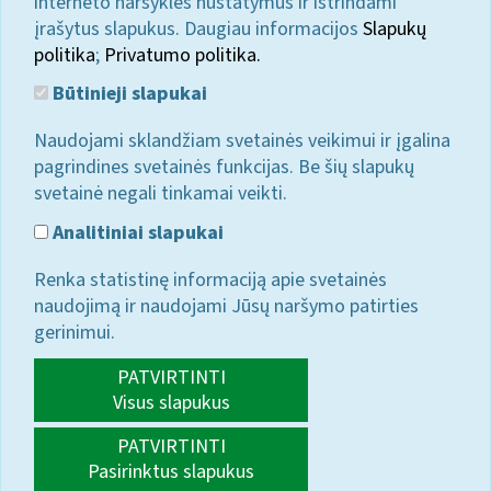
interneto naršyklės nustatymus ir ištrindami
įrašytus slapukus. Daugiau informacijos
Slapukų
politika
;
Privatumo politika.
Būtinieji slapukai
Naudojami sklandžiam svetainės veikimui ir įgalina
pagrindines svetainės funkcijas. Be šių slapukų
svetainė negali tinkamai veikti.
Analitiniai slapukai
Renka statistinę informaciją apie svetainės
naudojimą ir naudojami Jūsų naršymo patirties
gerinimui.
PATVIRTINTI
Visus slapukus
PATVIRTINTI
Pasirinktus slapukus