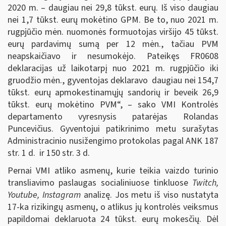
2020 m. – daugiau nei 29,8 tūkst. eurų. Iš viso daugiau
nei 1,7 tūkst. eurų mokėtino GPM. Be to, nuo 2021 m.
rugpjūčio mėn. nuomonės formuotojas viršijo 45 tūkst.
eurų pardavimų sumą per 12 mėn., tačiau PVM
neapskaičiavo ir nesumokėjo. Pateikęs FR0608
deklaracijas už laikotarpį nuo 2021 m. rugpjūčio iki
gruodžio mėn., gyventojas deklaravo daugiau nei 154,7
tūkst. eurų apmokestinamųjų sandorių ir beveik 26,9
tūkst. eurų mokėtino PVM“, – sako VMI Kontrolės
departamento vyresnysis patarėjas Rolandas
Puncevičius. Gyventojui patikrinimo metu surašytas
Administracinio nusižengimo protokolas pagal ANK 187
str. 1 d. ir 150 str. 3 d.
Pernai VMI atliko asmenų, kurie teikia vaizdo turinio
transliavimo paslaugas socialiniuose tinkluose
Twitch,
Youtube, Instagram
analizę. Jos metu iš viso nustatyta
17-ka rizikingų asmenų, o atlikus jų kontrolės veiksmus
papildomai deklaruota 24 tūkst. eurų mokesčių. Dėl