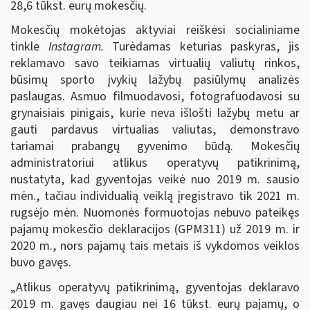
28,6 tūkst. eurų mokesčių.
Mokesčių mokėtojas aktyviai reiškėsi socialiniame
tinkle
Instagram.
Turėdamas keturias paskyras, jis
reklamavo savo teikiamas virtualių valiutų rinkos,
būsimų sporto įvykių lažybų pasiūlymų analizės
paslaugas. Asmuo filmuodavosi, fotografuodavosi su
grynaisiais pinigais, kurie neva išlošti lažybų metu ar
gauti pardavus virtualias valiutas, demonstravo
tariamai prabangų gyvenimo būdą. Mokesčių
administratoriui atlikus operatyvų patikrinimą,
nustatyta, kad gyventojas veikė nuo 2019 m. sausio
mėn., tačiau individualią veiklą įregistravo tik 2021 m.
rugsėjo mėn. Nuomonės formuotojas nebuvo pateikęs
pajamų mokesčio deklaracijos (GPM311) už 2019 m. ir
2020 m., nors pajamų tais metais iš vykdomos veiklos
buvo gavęs.
„Atlikus operatyvų patikrinimą, gyventojas deklaravo
2019 m. gavęs daugiau nei 16 tūkst. eurų pajamų, o