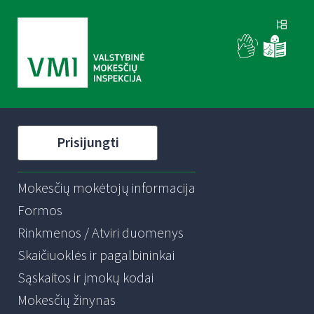
Prisijungti
Mokesčių mokėtojų informacija
Formos
Rinkmenos / Atviri duomenys
Skaičiuoklės ir pagalbininkai
Sąskaitos ir įmokų kodai
Mokesčių žinynas