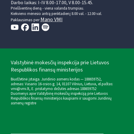
Darbo laikas: I-IV 8.00-17.00, V 8.00-15.45.
Prieššventinę dieną - viena valanda trumpiau.
Kiekvieno mėnesio antrą penktadienį 8.00 val. - 12.00 val.
Mano VMI
Paklausimas per
Valstybinė mokesčių inspekcija prie Lietuvos
Respublikos finansų ministerijos
Biudžetinė įstaiga. Juridinio asmens kodas — 188659752,
adresas: Vasario 16-osios g. 14, 01107 Vilnius, Lietuva, el.paštas:
vmi@vmi.lt
, E. pristatymo dėžutės adresas 188659752
Duomenys apie Valstybinę mokesčių inspekciją prie Lietuvos
Respublikos finansų ministerijos kaupiami ir saugomi Juridinių
asmenų registre