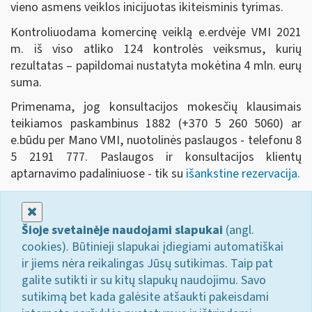
vieno asmens veiklos inicijuotas ikiteisminis tyrimas.
Kontroliuodama komercinę veiklą e.erdvėje VMI 2021
m. iš viso atliko 124 kontrolės veiksmus, kurių
rezultatas – papildomai nustatyta mokėtina 4 mln. eurų
suma.
Primenama, jog konsultacijos mokesčių klausimais
teikiamos paskambinus 1882 (+370 5 260 5060) ar
e.būdu per Mano VMI, nuotolinės paslaugos - telefonu 8
5 2191 777. Paslaugos ir konsultacijos klientų
aptarnavimo padaliniuose - tik su
išankstine rezervacija.
Uždaryti
Šioje svetainėje naudojami slapukai
(angl.
cookies). Būtinieji slapukai įdiegiami automatiškai
ir jiems nėra reikalingas Jūsų sutikimas. Taip pat
galite sutikti ir su kitų slapukų naudojimu. Savo
sutikimą bet kada galėsite atšaukti pakeisdami