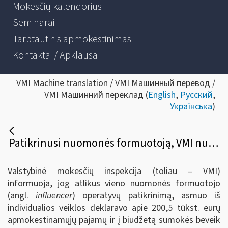
Mokesčių kalendorius
Seminarai
Tarptautinis apmokestinimas
Kontaktai / Apklausa
VMI Machine translation / VMI Машинный перевод /
VMI Машинний переклад (
English
,
Русский
,
Українська
)
Patikrinusi nuomonės formuotoją, VMI nustatė daugiau nei 200 tūkst. eurų nedeklaruotų pajamų
Valstybinė mokesčių inspekcija (toliau – VMI)
informuoja, jog atlikus vieno nuomonės formuotojo
(angl.
influencer
) operatyvų patikrinimą, asmuo iš
individualios veiklos deklaravo apie 200,5 tūkst. eurų
apmokestinamųjų pajamų ir į biudžetą sumokės beveik