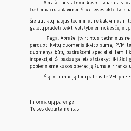
Aprašu nustatomi kasos aparatais u
techniniai reikalavimai. Šiuo teisės aktu taip 
šie atitiktų naujus techninius reikalavimus ir
galėtų pradėti teikti Valstybinei mokesčių inspe
Pagal Apraše įtvirtintus techninius r
perduoti kvitų duomenis (kvito suma, PVM tari
duomenys būtų pasirašomi specialiai tam tiks
inspekcijai. Ši paslauga leis atsisakyti iki šio
popieriniame kasos operacijų žurnale ir ranka 
Šią informaciją taip pat rasite VMI prie
Informaciją parengė
Teisės departamentas