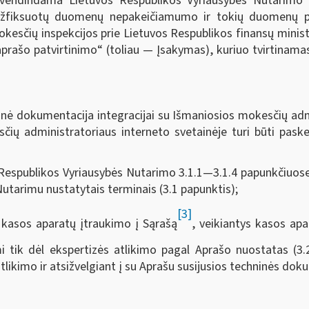
yvendindama Lietuvos Respublikos Vyriausybės Nutarimo
 užfiksuotų duomenų nepakeičiamumo ir tokių duomenų pr
okesčių inspekcijos prie Lietuvos Respublikos finansų minist
aprašo patvirtinimo“ (toliau — Įsakymas), kuriuo tvirtinama
ninė dokumentacija integracijai su Išmaniosios mokesčių a
ių administratoriaus interneto svetainėje turi būti paskel
Respublikos Vyriausybės Nutarimo 3.1.1—3.1.4 papunkčiuo
tarimu nustatytais terminais (3.1 papunktis);
[3]
 kasos aparatų įtraukimo į Sąrašą
, veikiantys kasos apa
ami tik dėl ekspertizės atlikimo pagal Aprašo nuostatas (3
tlikimo ir atsižvelgiant į su Aprašu susijusios techninės do