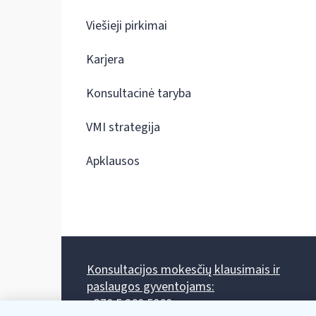
Viešieji pirkimai
Karjera
Konsultacinė taryba
VMI strategija
Apklausos
Konsultacijos mokesčių klausimais ir
paslaugos gyventojams:
+370 5 260 5060