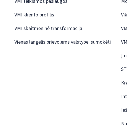
VMI teikiamos paslaugos
Mo
VMI kliento profilis
Vi
VMI skaitmeninė transformacija
VM
Vienas langelis prievolėms valstybei sumokėti
VM
Įm
ST
Kr
In
Ie
Nu