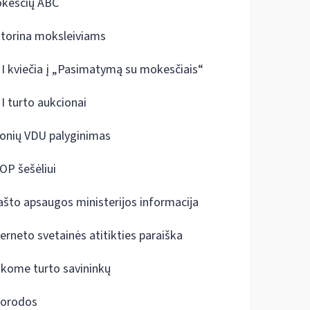
kesčių ABC
ktorina moksleiviams
I kviečia į „Pasimatymą su mokesčiais“
I turto aukcionai
onių VDU palyginimas
OP šešėliui
ašto apsaugos ministerijos informacija
terneto svetainės atitikties paraiška
škome turto savininkų
orodos