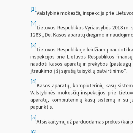
[1]
Valstybinė mokesčių inspekcija prie Lietuvo
[2]
Lietuvos Respublikos Vyriausybės 2018 m. s
1283 „Dėl Kasos aparatų diegimo ir naudojimo
[3]
Lietuvos Respublikoje leidžiamų naudoti k
inspekcijos prie Lietuvos Respublikos finans
naudoti kasos aparatų ir prekybos (paslaugų
įtraukimo į šį sąrašą taisyklių patvirtinimo“.
[4]
Kasos aparatų, kompiuterinių kasų sistemų 
Valstybinės mokesčių inspekcijos prie Lietu
aparatų, kompiuterinių kasų sistemų ir su ja
papunktis.
[5]
Atsiskaitymų už parduodamas prekes (kai 
[6]