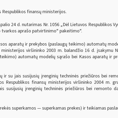
s Respublikos finansų ministerijos.
palio 24 d. nutarimas Nr. 1056 „Dėl Lietuvos Respublikos Vy
 tvarkos aprašo patvirtinimo“ pakeitimo“.
asos aparatų ir prekybos (paslaugų teikimo) automatų model
ų ministerijos viršininko 2003 m. balandžio 16 d. įsakymu N
 teikimo) automatų modelių sąrašo bei Kasos aparatų ir 
ir su jais susijusių įrenginių techninės priežiūros bei remo
vos Respublikos finansų ministerijos viršininko 2004 m. 
is susijusių įrenginių techninės priežiūros bei remonto dar
prekės superkamos — superkamas prekes) ir teikiamas pasl