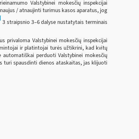
einamumo Valstybinei mokesčių inspekcijai
 naujus / atnaujinti turimus kasos aparatus, jog
]
3 straipsnio 3–6 dalyse nustatytais terminais
bus privaloma Valstybinei mokesčių inspekcijai
ojai ir platintojai turės užtikrini, kad kvitų
je automatiškai perduoti Valstybinei mokesčių
s turi spausdinti dienos ataskaitas, jas klijuoti