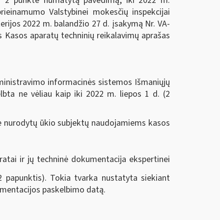
2 punkte numatytą pavedimą, iki 2022 m.
ieinamumo Valstybinei mokesčių inspekcijai
erijos 2022 m. balandžio 27 d. įsakymą Nr. VA-
s Kasos aparatų techninių reikalavimų aprašas
dministravimo informacinės sistemos Išmaniųjų
bta ne vėliau kaip iki 2022 m. liepos 1 d. (2
se nurodytų ūkio subjektų naudojamiems kasos
ratai ir jų techninė dokumentacija ekspertinei
.2 papunktis). Tokia tvarka nustatyta siekiant
kumentacijos paskelbimo datą.