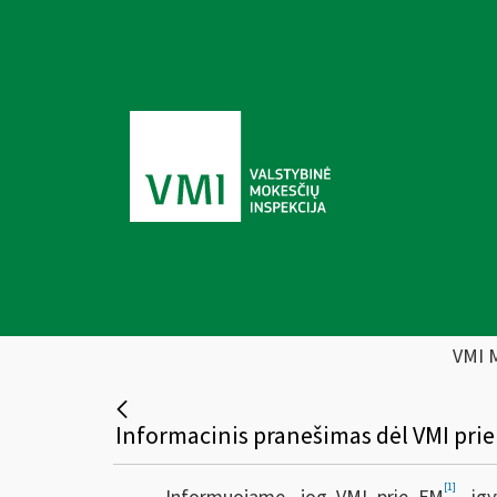
VMI 
[1]