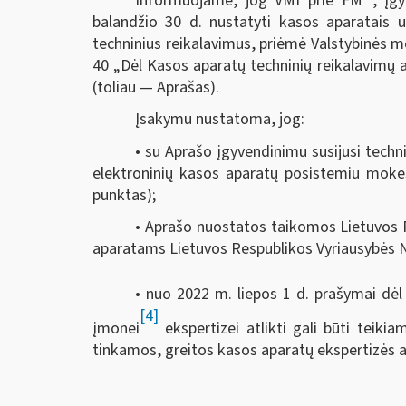
Informuojame, jog VMI prie FM
, įg
balandžio 30 d. nustatyti kasos aparatais
techninius reikalavimus, priėmė Valstybinės m
40 „Dėl Kasos aparatų techninių reikalavimų 
(toliau — Aprašas).
Įsakymu nustatoma, jog:
• su Aprašo įgyvendinimu susijusi tech
elektroninių kasos aparatų posistemiu mokesč
punktas);
• Aprašo nuostatos taikomos Lietuvos 
aparatams Lietuvos Respublikos Vyriausybės Nu
• nuo 2022 m. liepos 1 d. prašymai dėl
[4]
įmonei
ekspertizei atlikti gali būti teiki
tinkamos, greitos kasos aparatų ekspertizės a