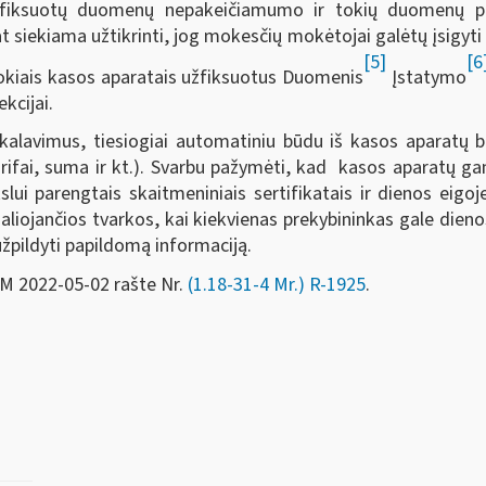
žfiksuotų duomenų nepakeičiamumo ir tokių duomenų pri
pat siekiama užtikrinti, jog mokesčių mokėtojai galėtų įsigyti
[5]
[6
 tokiais kasos aparatais užfiksuotus Duomenis
Įstatymo
kcijai.
eikalavimus, tiesiogiai automatiniu būdu iš kasos aparatų 
fai, suma ir kt.). Svarbu pažymėti, kad kasos aparatų gamint
lui parengtais skaitmeniniais sertifikatais ir dienos eigo
l galiojančios tvarkos, kai kiekvienas prekybininkas gale dieno
užpildyti papildomą informaciją.
 FM 2022-05-02 rašte Nr.
(1.18-31-4 Mr.) R-1925
.