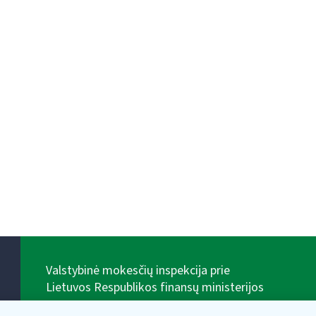
Valstybinė mokesčių inspekcija prie
Lietuvos Respublikos finansų ministerijos
Biudžetinė įstaiga. Juridinio asmens kodas — 188659752,