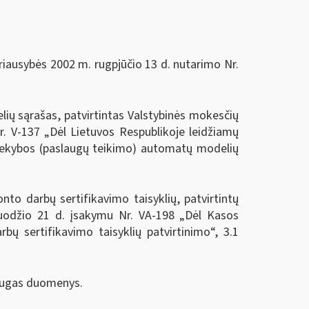
riausybės 2002 m. rugpjūčio 13 d. nutarimo Nr.
ių sąrašas, patvirtintas Valstybinės mokesčių
r. V-137 „Dėl Lietuvos Respublikoje leidžiamų
prekybos (paslaugų teikimo) automatų modelių
nto darbų sertifikavimo taisyklių, patvirtintų
gruodžio 21 d. įsakymu Nr. VA-198 „Dėl Kasos
bų sertifikavimo taisyklių patvirtinimo“, 3.1
augas duomenys.