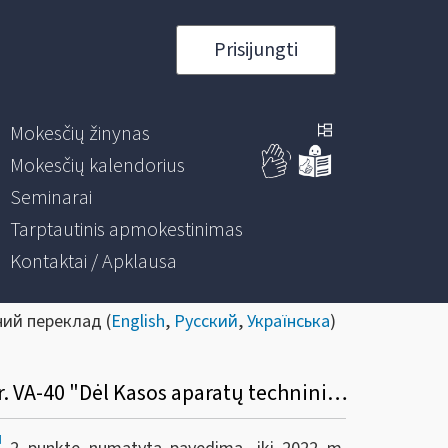
Prisijungti
Mokesčių žinynas
Mokesčių kalendorius
Seminarai
Tarptautinis apmokestinimas
Kontaktai / Apklausa
ний переклад (
English
,
Русский
,
Українська
)
Informacinis pranešimas dėl VMI prie FM viršininko 2022 m. balandžio 27 d. įsakymo Nr. VA-40 "Dėl Kasos aparatų techninių reikalavimų aprašo patvirtinimo"
]