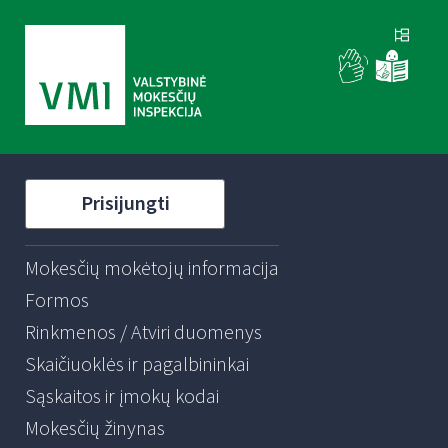
Prisijungti
Mokesčių mokėtojų informacija
Formos
Rinkmenos / Atviri duomenys
Skaičiuoklės ir pagalbininkai
Sąskaitos ir įmokų kodai
Mokesčių žinynas