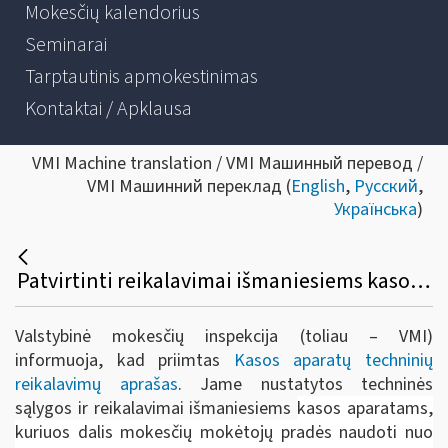
Mokesčių kalendorius
Seminarai
Tarptautinis apmokestinimas
Kontaktai / Apklausa
VMI Machine translation / VMI Машинный перевод /
VMI Машинний переклад (
English
,
Русский
,
Українська
)
Patvirtinti reikalavimai išmaniesiems kasos aparatams
Valstybinė mokesčių inspekcija (toliau – VMI)
informuoja, kad priimtas
Kasos aparatų techninių
reikalavimų aprašas
. Jame nustatytos techninės
sąlygos ir reikalavimai išmaniesiems
kasos aparatams,
kuriuos dalis mokesčių mokėtojų pradės naudoti nuo