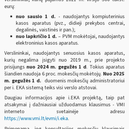
eurų:
nuo sausio 1 d.
- naudojantys kompiuterinius
kasos aparatus (pvz., didieji prekybos centrai,
degalinės, vaistinės ir pan.);
nuo lapkričio 1 d.
– PVM mokėtojai, naudojantys
elektroninius kasos aparatus.
Verslininkai, naudojantys senuosius kasos aparatus,
kurių negalima įsigyti nuo 2019 m., prie projekto
prisijungs
nuo 2024 m. gegužės 1 d
. Tokius aparatus
šiandien naudoja 6 proc. mokesčių mokėtojų.
Nuo 2025
m. gegužės
1 d.
duomenis mokesčių administratoriui
per i. EKA sistemą teiks visi verslo atstovai.
Daugiau informacijos apie i.EKA projektą, taip pat
atsakymai į dažniausiai užduodamus klausimus - VMI
interneto svetainėje adresu
https://www.vmi.lt/evmi/i.eka
.
Primenama, jog konsultacijos mokesčių klausimais