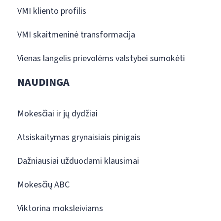
VMI kliento profilis
VMI skaitmeninė transformacija
Vienas langelis prievolėms valstybei sumokėti
NAUDINGA
Mokesčiai ir jų dydžiai
Atsiskaitymas grynaisiais pinigais
Dažniausiai užduodami klausimai
Mokesčių ABC
Viktorina moksleiviams