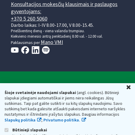
Konsultacijos mokesčių klausimais ir paslaugos
gyventojams:
+370 5 260 5060
Darbo laikas: I-IV 8.00-17.00, V 8.00-15.45.
Prieššventinę dieną - viena valanda trumpiau.
Kiekvieno mėnesio antrą penktadienį 8.00 val. - 12.00 val.
Mano VMI
Paklausimas per
Valstybinė mokesčių inspekcija prie Lietuvos
U
Respublikos finansų ministerijos
Šioje svetainėje naudojami slapukai
(angl. cookies). Būtinieji
slapukai įdiegiami automatiškai ir jiems nėra reikalingas Jūsų
Biudžetinė įstaiga. Juridinio asmens kodas — 188659752,
sutikimas. Taip pat galite sutikti ir su kitų slapukų naudojimu. Savo
adresas: Vasario 16-osios g. 14, 01107 Vilnius, Lietuva, el.paštas:
sutikimą bet kada galėsite atšaukti pakeisdami interneto naršyklės
vmi@vmi.lt
, E. pristatymo dėžutės adresas 188659752
nustatymus ir ištrindami įrašytus slapukus. Daugiau informacijos
Duomenys apie Valstybinę mokesčių inspekciją prie Lietuvos
Slapukų politika
;
Privatumo politika.
Respublikos finansų ministerijos kaupiami ir saugomi Juridinių
asmenų registre
Būtinieji slapukai