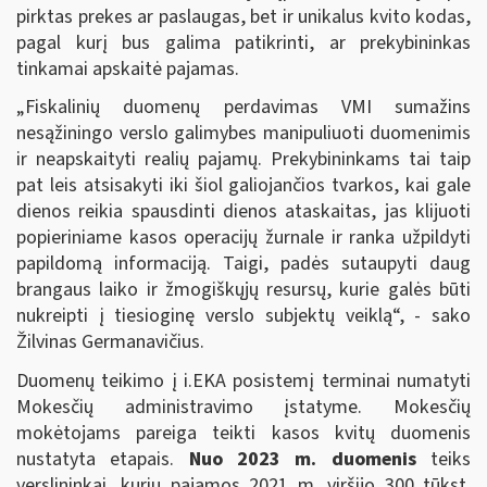
pirktas prekes ar paslaugas, bet ir unikalus kvito kodas,
pagal kurį bus galima patikrinti, ar prekybininkas
tinkamai apskaitė pajamas.
„Fiskalinių duomenų perdavimas VMI sumažins
nesąžiningo verslo galimybes manipuliuoti duomenimis
ir neapskaityti realių pajamų. Prekybininkams tai taip
pat leis atsisakyti iki šiol galiojančios tvarkos, kai gale
dienos reikia spausdinti dienos ataskaitas, jas klijuoti
popieriniame kasos operacijų žurnale ir ranka užpildyti
papildomą informaciją. Taigi, padės sutaupyti daug
brangaus laiko ir žmogiškųjų resursų, kurie galės būti
nukreipti į tiesioginę verslo subjektų veiklą“, - sako
Žilvinas Germanavičius.
Duomenų teikimo į i.EKA posistemį terminai numatyti
Mokesčių administravimo įstatyme. Mokesčių
mokėtojams pareiga teikti kasos kvitų duomenis
nustatyta etapais.
Nuo 2023 m. duomenis
teiks
verslininkai, kurių pajamos 2021 m. viršijo 300 tūkst.