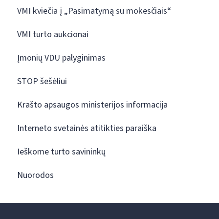
VMI kviečia į „Pasimatymą su mokesčiais“
VMI turto aukcionai
Įmonių VDU palyginimas
STOP šešėliui
Krašto apsaugos ministerijos informacija
Interneto svetainės atitikties paraiška
Ieškome turto savininkų
Nuorodos