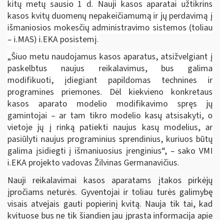
kitų metų sausio 1 d. Nauji kasos aparatai užtikrins
kasos kvitų duomenų nepakeičiamumą ir jų perdavimą į
išmaniosios mokesčių administravimo sistemos (toliau
– i.MAS) i.EKA posistemį.
„Šiuo metu naudojamus kasos aparatus, atsižvelgiant į
paskelbtus naujus reikalavimus, bus galima
modifikuoti, įdiegiant papildomas technines ir
programines priemones. Dėl kiekvieno konkretaus
kasos aparato modelio modifikavimo spręs jų
gamintojai – ar tam tikro modelio kasų atsisakyti, o
vietoje jų į rinką patiekti naujus kasų modelius, ar
pasiūlyti naujus programinius sprendinius, kuriuos būtų
galima įsidiegti į išmaniuosius įrenginius“, – sako VMI
i.EKA projekto vadovas Žilvinas Germanavičius.
Nauji reikalavimai kasos aparatams įtakos pirkėjų
įpročiams neturės. Gyventojai ir toliau turės galimybę
visais atvejais gauti popierinį kvitą. Nauja tik tai, kad
kvituose bus ne tik šiandien jau įprasta informacija apie