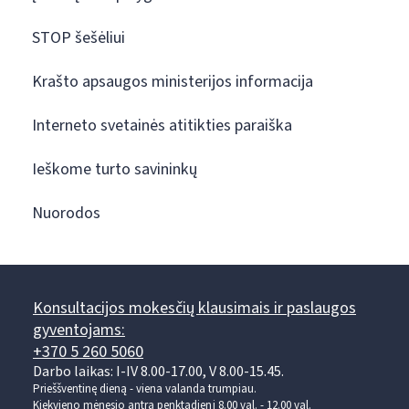
STOP šešėliui
Krašto apsaugos ministerijos informacija
Interneto svetainės atitikties paraiška
Ieškome turto savininkų
Nuorodos
Konsultacijos mokesčių klausimais ir paslaugos
gyventojams:
+370 5 260 5060
Darbo laikas: I-IV 8.00-17.00, V 8.00-15.45.
Prieššventinę dieną - viena valanda trumpiau.
Kiekvieno mėnesio antrą penktadienį 8.00 val. - 12.00 val.