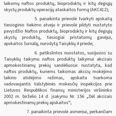
laikomų naftos produktų, bioproduktų ir kitų degiųjų
skystų produktų operacijų ataskaitos formą (AKC412);
5. panaikinta prievolė tvarkyti apskaitą
tiesioginio tiekimo atveju ir prievolė pildyti nustatyto
pavyzdžio Naftos produktų, bioproduktų ir kitų degiųjų
skystų produktų, tiesiogiai pristatomų gavėjui,
apskaitos žurnalą, nurodytą Taisyklių 4 priede;
6. patikslintos nuostatos, susijusios su
Taisyklių taikymu naftos produktų laikymui akcizais
apmokestinamų prekių sandėliuose: nustatyta, kad
naftos produktų, kuriems taikomas akcizų mokėjimo
laikino atidėjimo režimas, apskaita tvarkoma
vadovaujantis Valstybinės mokesčių inspekcijos prie
Lietuvos Respublikos finansų ministerijos viršininko
2002 m. birželio 14 d. įsakymu Nr. 156 „Dėl akcizais
apmokestinamų prekių apskaitos“;
7. panaikinta prievolė asmeniui, perkančiam