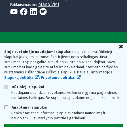
Mano VMI
Paklausimas per
Valstybinė mokesčių inspekcija prie Lietuvos
U
Respublikos finansų ministerijos
Šioje svetainėje naudojami slapukai
(angl. cookies). Būtinieji
slapukai įdiegiami automatiškai ir jiems nėra reikalingas Jūsų
Biudžetinė įstaiga. Juridinio asmens kodas — 188659752,
sutikimas. Taip pat galite sutikti ir su kitų slapukų naudojimu. Savo
adresas: Vasario 16-osios g. 14, 01107 Vilnius, Lietuva, el.paštas:
sutikimą bet kada galėsite atšaukti pakeisdami interneto naršyklės
vmi@vmi.lt
, E. pristatymo dėžutės adresas 188659752
nustatymus ir ištrindami įrašytus slapukus. Daugiau informacijos
Duomenys apie Valstybinę mokesčių inspekciją prie Lietuvos
Slapukų politika
;
Privatumo politika.
Respublikos finansų ministerijos kaupiami ir saugomi Juridinių
asmenų registre
Būtinieji slapukai
Naudojami sklandžiam svetainės veikimui ir įgalina pagrindines
svetainės funkcijas. Be šių slapukų svetainė negali tinkamai veikti.
Analitiniai slapukai
Renka statistinę informaciją apie svetainės naudojimą ir
naudojami Jūsų naršymo patirties gerinimui.