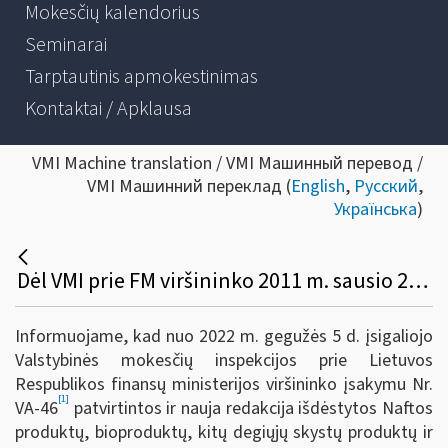
Mokesčių kalendorius
Seminarai
Tarptautinis apmokestinimas
Kontaktai / Apklausa
VMI Machine translation / VMI Машинный перевод /
VMI Машинний переклад (
English
,
Русский
,
Українська
)
Dėl VMI prie FM viršininko 2011 m. sausio 25 d. įsakymo Nr. VA-16 pakeitimo
Informuojame, kad nuo 2022 m. gegužės 5 d. įsigaliojo
Valstybinės mokesčių inspekcijos prie Lietuvos
Respublikos finansų ministerijos viršininko įsakymu Nr.
[1]
VA-46
patvirtintos ir nauja redakcija išdėstytos Naftos
produktų, bioproduktų, kitų degiųjų skystų produktų ir