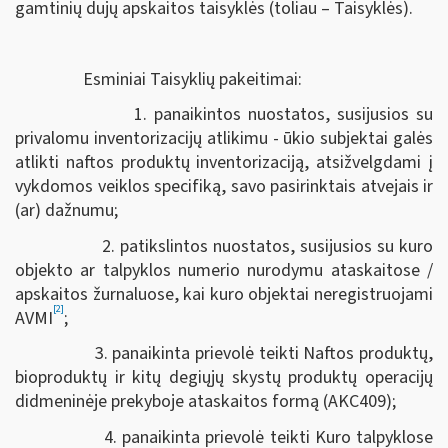
gamtinių dujų apskaitos taisyklės (toliau – Taisyklės).
Esminiai Taisyklių pakeitimai:
1. panaikintos nuostatos, susijusios su
privalomu inventorizacijų atlikimu - ūkio subjektai galės
atlikti naftos produktų inventorizaciją, atsižvelgdami į
vykdomos veiklos specifiką, savo pasirinktais atvejais ir
(ar) dažnumu;
2. patikslintos nuostatos, susijusios su kuro
objekto ar talpyklos numerio nurodymu ataskaitose /
apskaitos žurnaluose, kai kuro objektai neregistruojami
[2]
AVMI
;
3. panaikinta prievolė teikti Naftos produktų,
bioproduktų ir kitų degiųjų skystų produktų operacijų
didmeninėje prekyboje ataskaitos formą (AKC409);
4. panaikinta prievolė teikti Kuro talpyklose