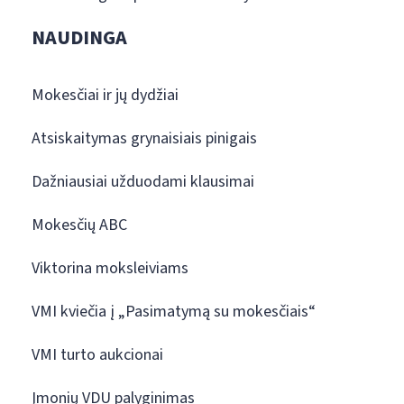
NAUDINGA
Mokesčiai ir jų dydžiai
Atsiskaitymas grynaisiais pinigais
Dažniausiai užduodami klausimai
Mokesčių ABC
Viktorina moksleiviams
VMI kviečia į „Pasimatymą su mokesčiais“
VMI turto aukcionai
Įmonių VDU palyginimas