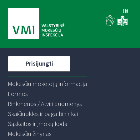
Prisijungti
Mokesčių mokėtojų informacija
Formos
Rinkmenos / Atviri duomenys
Skaičiuoklės ir pagalbininkai
Sąskaitos ir įmokų kodai
Mokesčių žinynas