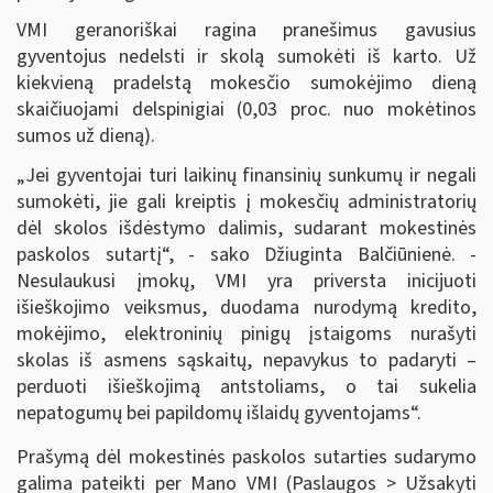
VMI geranoriškai ragina pranešimus gavusius
gyventojus nedelsti ir skolą sumokėti iš karto. Už
kiekvieną pradelstą mokesčio sumokėjimo dieną
skaičiuojami delspinigiai (0,03 proc. nuo mokėtinos
sumos už dieną).
„Jei gyventojai turi laikinų finansinių sunkumų ir negali
sumokėti, jie gali kreiptis į mokesčių administratorių
dėl skolos išdėstymo dalimis, sudarant mokestinės
paskolos sutartį“, - sako Džiuginta Balčiūnienė. -
Nesulaukusi įmokų, VMI yra priversta inicijuoti
išieškojimo veiksmus, duodama nurodymą kredito,
mokėjimo, elektroninių pinigų įstaigoms nurašyti
skolas iš asmens sąskaitų, nepavykus to padaryti –
perduoti išieškojimą antstoliams, o tai sukelia
nepatogumų bei papildomų išlaidų gyventojams“.
Prašymą dėl mokestinės paskolos sutarties sudarymo
galima pateikti per Mano VMI (Paslaugos > Užsakyti