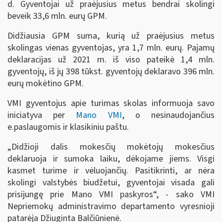
d. Gyventojai už praėjusius metus bendrai skolingi
beveik 33,6 mln. eurų GPM.
Didžiausia GPM suma, kurią už praėjusius metus
skolingas vienas gyventojas, yra 1,7 mln. eurų. Pajamų
deklaracijas už 2021 m. iš viso pateikė 1,4 mln.
gyventojų, iš jų 398 tūkst. gyventojų deklaravo 396 mln.
eurų mokėtino GPM.
VMI gyventojus apie turimas skolas informuoja savo
iniciatyva per
Mano VMI
, o nesinaudojančius
e.paslaugomis ir klasikiniu paštu.
„Didžioji dalis mokesčių mokėtojų mokesčius
deklaruoja ir sumoka laiku, dėkojame jiems. Visgi
kasmet turime ir vėluojančių. Pasitikrinti, ar nėra
skolingi valstybės biudžetui, gyventojai visada gali
prisijungę prie Mano VMI paskyros“, - sako VMI
Nepriemokų administravimo departamento vyresnioji
patarėja Džiuginta Balčiūnienė.