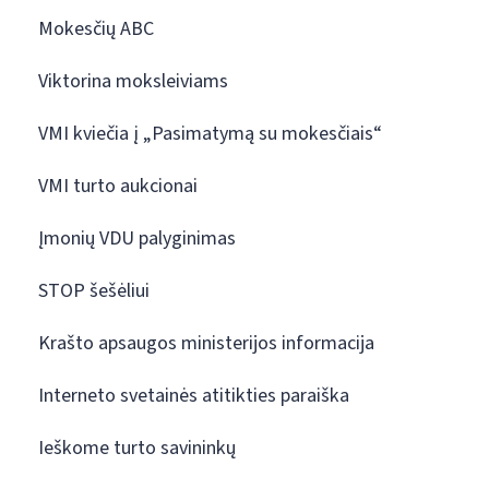
Mokesčių ABC
Viktorina moksleiviams
VMI kviečia į „Pasimatymą su mokesčiais“
VMI turto aukcionai
Įmonių VDU palyginimas
STOP šešėliui
Krašto apsaugos ministerijos informacija
Interneto svetainės atitikties paraiška
Ieškome turto savininkų