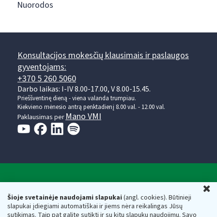
Nuorodos
Konsultacijos mokesčių klausimais ir paslaugos
gyventojams:
+370 5 260 5060
Darbo laikas: I-IV 8.00-17.00, V 8.00-15.45.
Prieššventinę dieną - viena valanda trumpiau.
Kiekvieno mėnesio antrą penktadienį 8.00 val. - 12.00 val.
Mano VMI
Paklausimas per
Valstybinė mokesčių inspekcija prie Lietuvos
U
Respublikos finansų ministerijos
Šioje svetainėje naudojami slapukai
(angl. cookies). Būtinieji
slapukai įdiegiami automatiškai ir jiems nėra reikalingas Jūsų
Biudžetinė įstaiga. Juridinio asmens kodas — 188659752,
sutikimas. Taip pat galite sutikti ir su kitų slapukų naudojimu. Savo