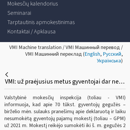
Mokesčių kalendorius
Seminarai
Tarptautinis apmokestinimas
Kontaktai / Apklausa
VMI Machine translation / VMI Машинный перевод /
VMI Машинний переклад (
English
,
Русский
,
Українська
)
VMI: už praėjusius metus gyventojai dar nesumokėjo 33,6 mln. eurų GPM
Valstybinė mokesčių inspekcija (toliau - VMI)
informuoja, kad apie 70 tūkst. gyventojų gegužės –
birželio mėn. sulauks pranešimų apie deklaruotą ir laiku
nesumokėtą gyventojų pajamų mokestį (toliau – GPM)
už 2021 m. Mokestį reikėjo sumokėti iki š. m. gegužės 2