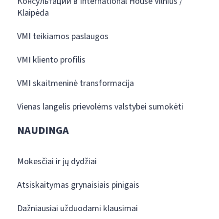
Консультации в International House Vilnius /
Klaipėda
VMI teikiamos paslaugos
VMI kliento profilis
VMI skaitmeninė transformacija
Vienas langelis prievolėms valstybei sumokėti
NAUDINGA
Mokesčiai ir jų dydžiai
Atsiskaitymas grynaisiais pinigais
Dažniausiai užduodami klausimai