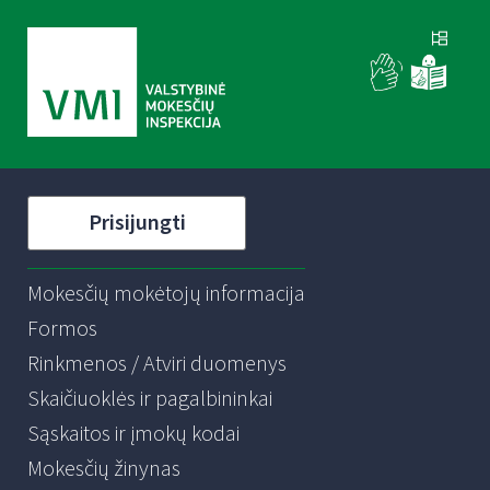
Prisijungti
Mokesčių mokėtojų informacija
Formos
Rinkmenos / Atviri duomenys
Skaičiuoklės ir pagalbininkai
Sąskaitos ir įmokų kodai
Mokesčių žinynas