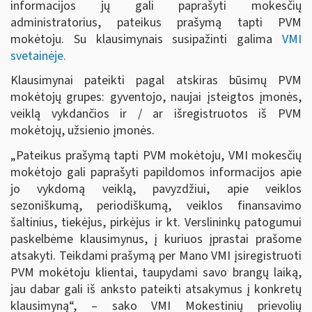
informacijos jų gali paprašyti mokesčių
administratorius, pateikus prašymą tapti PVM
mokėtoju. Su klausimynais susipažinti galima
VMI
svetainėje.
Klausimynai pateikti pagal atskiras būsimų PVM
mokėtojų grupes: gyventojo, naujai įsteigtos įmonės,
veiklą vykdančios ir / ar išregistruotos iš PVM
mokėtojų, užsienio įmonės.
„Pateikus prašymą tapti PVM mokėtoju, VMI mokesčių
mokėtojo gali paprašyti papildomos informacijos apie
jo vykdomą veiklą, pavyzdžiui, apie veiklos
sezoniškumą, periodiškumą, veiklos finansavimo
šaltinius, tiekėjus, pirkėjus ir kt. Verslininkų patogumui
paskelbėme klausimynus, į kuriuos įprastai prašome
atsakyti. Teikdami prašymą per Mano VMI įsiregistruoti
PVM mokėtoju klientai, taupydami savo brangų laiką,
jau dabar gali iš anksto pateikti atsakymus į konkretų
klausimyną“, – sako VMI Mokestinių prievolių