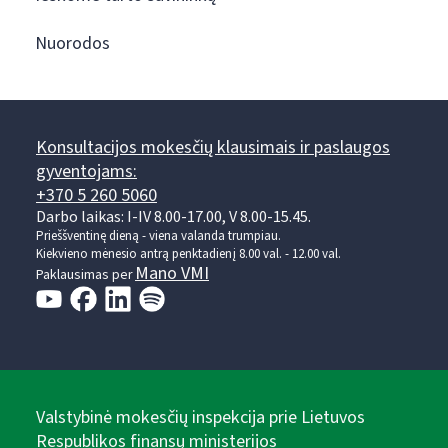
Nuorodos
Konsultacijos mokesčių klausimais ir paslaugos
gyventojams:
+370 5 260 5060
Darbo laikas: I-IV 8.00-17.00, V 8.00-15.45.
Prieššventinę dieną - viena valanda trumpiau.
Kiekvieno mėnesio antrą penktadienį 8.00 val. - 12.00 val.
Mano VMI
Paklausimas per
Valstybinė mokesčių inspekcija prie Lietuvos
Respublikos finansų ministerijos