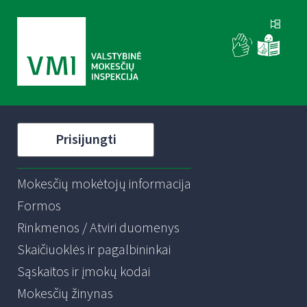
Prisijungti
Mokesčių mokėtojų informacija
Formos
Rinkmenos / Atviri duomenys
Skaičiuoklės ir pagalbininkai
Sąskaitos ir įmokų kodai
Mokesčių žinynas