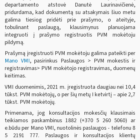
departamento atstovė Danutė Laurinavičienė,
pridurdama, kad dokumentą su atsakymais šiuo metu
galima tiesiog pridėti prie prašymo, o ateityje,
tobulinant paslaugą, klausimynus planuojama
integruoti į prašymo registruotis PVM mokėtoju
pildymą.
Prašymą įregistruoti PVM mokėtoju galima pateikti per
Mano VMI
, pasirinkus Paslaugos > PVM mokestis ir
registravimas> PVM mokėtojo registravimas, duomenų
keitimas.
VMI duomenimis, 2021 m. įregistruota daugiau nei 10,4
tūkst. PVM mokėtojų, o per šių metų I ketvirtį – apie 2,7
tūkst. PVM mokėtojų.
Primenama, jog konsultacijos mokesčių klausimais
teikiamos paskambinus 1882 (+370 5 260 5060) ar
e.būdu per Mano VMI, nuotolinės paslaugos - telefonu 8
5 2191 777. Paslaugos ir konsultacijos klientų