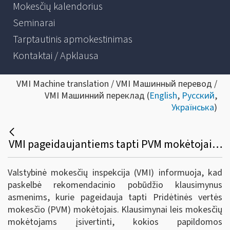
Mokesčių kalendorius
Seminarai
Tarptautinis apmokestinimas
Kontaktai / Apklausa
VMI Machine translation / VMI Машинный перевод /
VMI Машинний переклад (
English
,
Русский
,
Українська
)
VMI pageidaujantiems tapti PVM mokėtojais paskelbė klausimynus
Valstybinė mokesčių inspekcija (VMI) informuoja, kad
paskelbė rekomendacinio pobūdžio klausimynus
asmenims, kurie pageidauja tapti Pridėtinės vertės
mokesčio (PVM) mokėtojais. Klausimynai leis mokesčių
mokėtojams įsivertinti, kokios papildomos