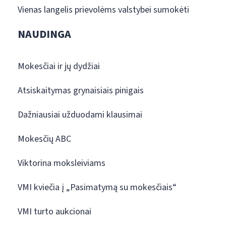
Vienas langelis prievolėms valstybei sumokėti
NAUDINGA
Mokesčiai ir jų dydžiai
Atsiskaitymas grynaisiais pinigais
Dažniausiai užduodami klausimai
Mokesčių ABC
Viktorina moksleiviams
VMI kviečia į „Pasimatymą su mokesčiais“
VMI turto aukcionai