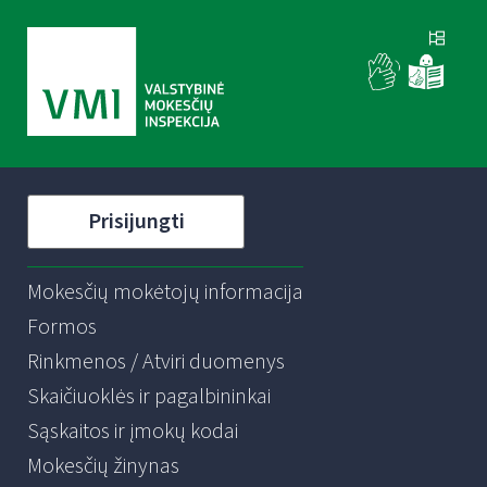
Prisijungti
Mokesčių mokėtojų informacija
Formos
Rinkmenos / Atviri duomenys
Skaičiuoklės ir pagalbininkai
Sąskaitos ir įmokų kodai
Mokesčių žinynas