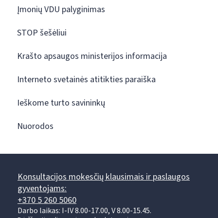
Įmonių VDU palyginimas
STOP šešėliui
Krašto apsaugos ministerijos informacija
Interneto svetainės atitikties paraiška
Ieškome turto savininkų
Nuorodos
Konsultacijos mokesčių klausimais ir paslaugos
gyventojams:
+370 5 260 5060
Darbo laikas: I-IV 8.00-17.00, V 8.00-15.45.