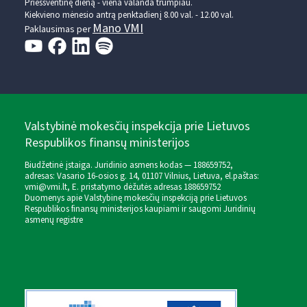
Prieššventinę dieną - viena valanda trumpiau.
Kiekvieno mėnesio antrą penktadienį 8.00 val. - 12.00 val.
Mano VMI
Paklausimas per
Valstybinė mokesčių inspekcija prie Lietuvos
Respublikos finansų ministerijos
Biudžetinė įstaiga. Juridinio asmens kodas — 188659752,
adresas: Vasario 16-osios g. 14, 01107 Vilnius, Lietuva, el.paštas:
vmi@vmi.lt
, E. pristatymo dėžutės adresas 188659752
Duomenys apie Valstybinę mokesčių inspekciją prie Lietuvos
Respublikos finansų ministerijos kaupiami ir saugomi Juridinių
asmenų registre