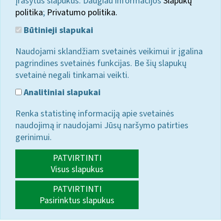
įrašytus slapukus. Daugiau informacijos
Slapukų
politika
;
Privatumo politika.
Būtinieji slapukai
Naudojami sklandžiam svetainės veikimui ir įgalina
pagrindines svetainės funkcijas. Be šių slapukų
svetainė negali tinkamai veikti.
Analitiniai slapukai
Renka statistinę informaciją apie svetainės
naudojimą ir naudojami Jūsų naršymo patirties
gerinimui.
PATVIRTINTI
Visus slapukus
PATVIRTINTI
Pasirinktus slapukus