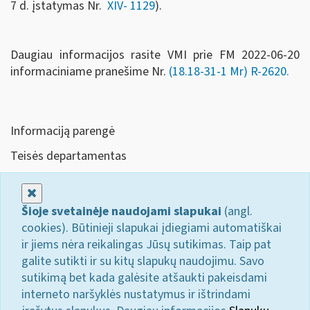
7 d. įstatymas Nr.
XIV- 1129
).
Daugiau informacijos rasite VMI prie FM 2022-06-20
informaciniame pranešime Nr.
(18.18-31-1 Mr) R-2620.
Informaciją parengė
Teisės departamentas
Uždaryti
Šioje svetainėje naudojami slapukai
(angl.
cookies). Būtinieji slapukai įdiegiami automatiškai
ir jiems nėra reikalingas Jūsų sutikimas. Taip pat
galite sutikti ir su kitų slapukų naudojimu. Savo
sutikimą bet kada galėsite atšaukti pakeisdami
interneto naršyklės nustatymus ir ištrindami