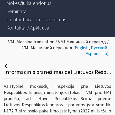
Mokesčių kalendorius
Seminarai
Tarptautinis apmokestinimas
Kontaktai / Apklausa
VMI Machine translation / VMI Машинный перевод /
VMI Машинний переклад (
English
,
Русский
,
Українська
)
Informacinis pranešimas dėl Lietuvos Respublikos labdaros ir paramos įstatymo 7 straipsnio pakeitimo
Valstybinė mokesčių inspekcija prie Lietuvos
Respublikos finansų ministerijos (toliau – VMI prie FM)
praneša, kad Lietuvos Respublikos Seimas priėmė
Lietuvos Respublikos labdaros ir paramos įstatymo Nr.
I-172 7 straipsnio pakeitimo įstatymą (2022 m. birželio