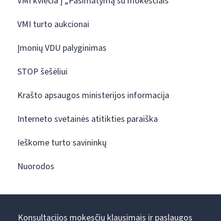
VMI kviečia į „Pasimatymą su mokesčiais“
VMI turto aukcionai
Įmonių VDU palyginimas
STOP šešėliui
Krašto apsaugos ministerijos informacija
Interneto svetainės atitikties paraiška
Ieškome turto savininkų
Nuorodos
Konsultacijos mokesčių klausimais ir paslaugos