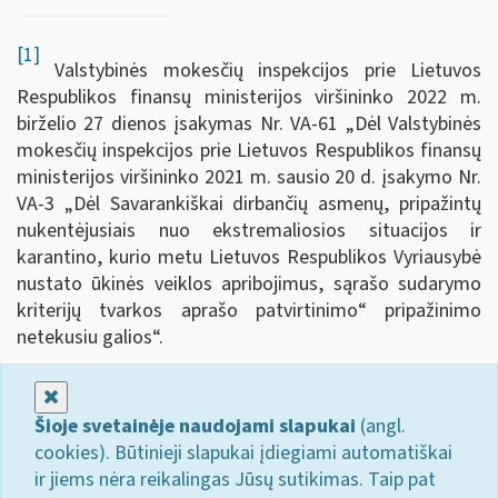
[1]
Valstybinės mokesčių inspekcijos prie Lietuvos
Respublikos finansų ministerijos viršininko 2022 m.
birželio 27 dienos įsakymas Nr. VA-61 „Dėl Valstybinės
mokesčių inspekcijos prie Lietuvos Respublikos finansų
ministerijos viršininko 2021 m. sausio 20 d. įsakymo Nr.
VA-3 „Dėl Savarankiškai dirbančių asmenų, pripažintų
nukentėjusiais nuo ekstremaliosios situacijos ir
karantino, kurio metu Lietuvos Respublikos Vyriausybė
nustato ūkinės veiklos apribojimus, sąrašo sudarymo
kriterijų tvarkos aprašo patvirtinimo“ pripažinimo
netekusiu galios“.
Uždaryti
Šioje svetainėje naudojami slapukai
(angl.
cookies). Būtinieji slapukai įdiegiami automatiškai
ir jiems nėra reikalingas Jūsų sutikimas. Taip pat