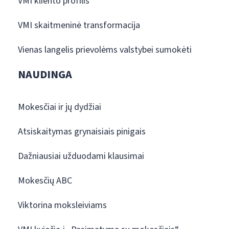
VMI kliento profilis
VMI skaitmeninė transformacija
Vienas langelis prievolėms valstybei sumokėti
NAUDINGA
Mokesčiai ir jų dydžiai
Atsiskaitymas grynaisiais pinigais
Dažniausiai užduodami klausimai
Mokesčių ABC
Viktorina moksleiviams