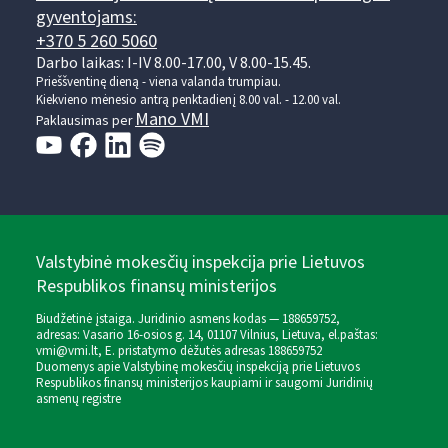
gyventojams:
+370 5 260 5060
Darbo laikas: I-IV 8.00-17.00, V 8.00-15.45.
Prieššventinę dieną - viena valanda trumpiau.
Kiekvieno mėnesio antrą penktadienį 8.00 val. - 12.00 val.
Mano VMI
Paklausimas per
Valstybinė mokesčių inspekcija prie Lietuvos
Respublikos finansų ministerijos
Biudžetinė įstaiga. Juridinio asmens kodas — 188659752,
adresas: Vasario 16-osios g. 14, 01107 Vilnius, Lietuva, el.paštas:
vmi@vmi.lt
, E. pristatymo dėžutės adresas 188659752
Duomenys apie Valstybinę mokesčių inspekciją prie Lietuvos
Respublikos finansų ministerijos kaupiami ir saugomi Juridinių
asmenų registre