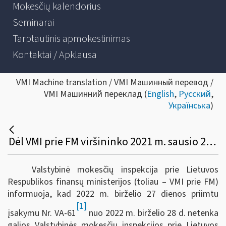
Mokesčių kalendorius
Seminarai
Tarptautinis apmokestinimas
Kontaktai / Apklausa
VMI Machine translation / VMI Машинный перевод /
VMI Машинний переклад (
English
,
Русский
,
Українська
)
Dėl VMI prie FM viršininko 2021 m. sausio 20 d. įsakymo Nr. VA-3 „Dėl Savarankiškai dirbančių asmenų, pripažintų nukentėjusiais nuo ekstremaliosios situacijos ir karantino, kurio metu Lietuvos Respublikos Vyriausybė nustato ūkinės veiklos apribojimus, sąrašo sudarymo kriterijų tvarkos aprašo patvirtinimo“ pripažinimo netekusiu galios
Valstybinė mokesčių inspekcija prie Lietuvos
Respublikos finansų ministerijos (toliau – VMI prie FM)
informuoja, kad 2022 m. birželio 27 dienos priimtu
[1]
įsakymu Nr. VA-61
nuo 2022 m. birželio 28 d. netenka
galios Valstybinės mokesčių inspekcijos prie Lietuvos