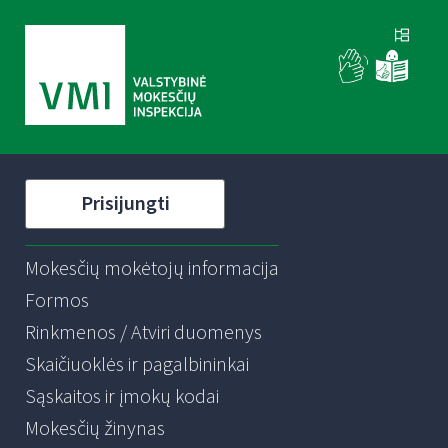
Prisijungti
Mokesčių mokėtojų informacija
Formos
Rinkmenos / Atviri duomenys
Skaičiuoklės ir pagalbininkai
Sąskaitos ir įmokų kodai
Mokesčių žinynas