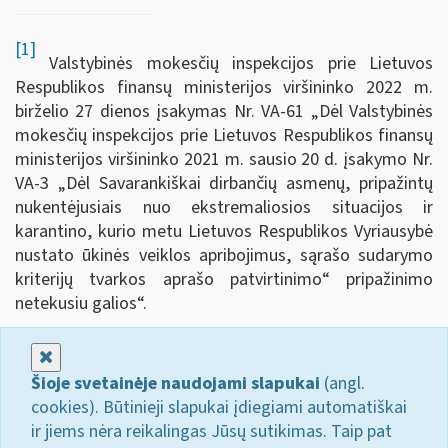
[1]
Valstybinės mokesčių inspekcijos prie Lietuvos
Respublikos finansų ministerijos viršininko 2022 m.
birželio 27 dienos įsakymas Nr. VA-61 „Dėl Valstybinės
mokesčių inspekcijos prie Lietuvos Respublikos finansų
ministerijos viršininko 2021 m. sausio 20 d. įsakymo Nr.
VA-3 „Dėl Savarankiškai dirbančių asmenų, pripažintų
nukentėjusiais nuo ekstremaliosios situacijos ir
karantino, kurio metu Lietuvos Respublikos Vyriausybė
nustato ūkinės veiklos apribojimus, sąrašo sudarymo
kriterijų tvarkos aprašo patvirtinimo“ pripažinimo
netekusiu galios“.
Uždaryti
Šioje svetainėje naudojami slapukai
(angl.
cookies). Būtinieji slapukai įdiegiami automatiškai
ir jiems nėra reikalingas Jūsų sutikimas. Taip pat