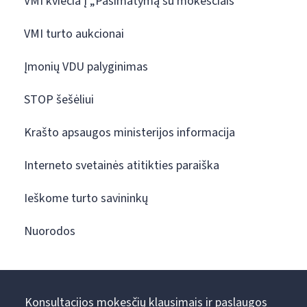
VMI kviečia į „Pasimatymą su mokesčiais“
VMI turto aukcionai
Įmonių VDU palyginimas
STOP šešėliui
Krašto apsaugos ministerijos informacija
Interneto svetainės atitikties paraiška
Ieškome turto savininkų
Nuorodos
Konsultacijos mokesčių klausimais ir paslaugos