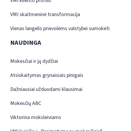
VMI kliento profilis
VMI skaitmeninė transformacija
Vienas langelis prievolėms valstybei sumokėti
NAUDINGA
Mokesčiai ir jų dydžiai
Atsiskaitymas grynaisiais pinigais
Dažniausiai užduodami klausimai
Mokesčių ABC
Viktorina moksleiviams