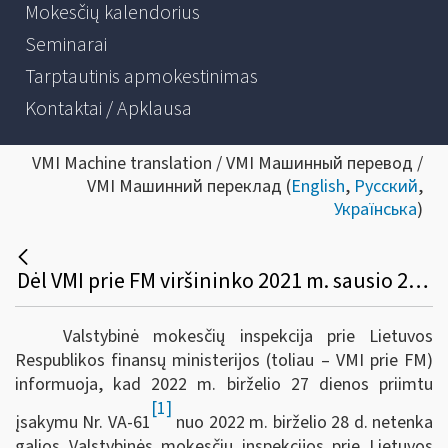
Mokesčių kalendorius
Seminarai
Tarptautinis apmokestinimas
Kontaktai / Apklausa
VMI Machine translation / VMI Машинный перевод /
VMI Машинний переклад (
English
,
Русский
,
Українська
)
Dėl VMI prie FM viršininko 2021 m. sausio 20 d. įsakymo Nr. VA-3 „Dėl Savarankiškai dirbančių asmenų, pripažintų nukentėjusiais nuo ekstremaliosios situacijos ir karantino, kurio metu Lietuvos Respublikos Vyriausybė nustato ūkinės veiklos apribojimus, sąrašo sudarymo kriterijų tvarkos aprašo patvirtinimo“ pripažinimo netekusiu galios
Valstybinė mokesčių inspekcija prie Lietuvos
Respublikos finansų ministerijos (toliau – VMI prie FM)
informuoja, kad 2022 m. birželio 27 dienos priimtu
[1]
įsakymu Nr. VA-61
nuo 2022 m. birželio 28 d. netenka
galios Valstybinės mokesčių inspekcijos prie Lietuvos