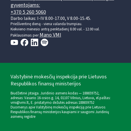
gyventojams:
+370 5 260 5060
Darbo laikas: I-IV 8.00-17.00, V 8.00-15.45.
Prieššventinę dieną - viena valanda trumpiau.
Kiekvieno mėnesio antrą penktadienį 8.00 val. - 12.00 val.
Mano VMI
Paklausimas per
Valstybinė mokesčių inspekcija prie Lietuvos
Respublikos finansų ministerijos
Biudžetinė įstaiga. Juridinio asmens kodas — 188659752,
adresas: Vasario 16-osios g. 14, 01107 Vilnius, Lietuva, el.paštas:
vmi@vmi.lt
, E. pristatymo dėžutės adresas 188659752
Duomenys apie Valstybinę mokesčių inspekciją prie Lietuvos
Respublikos finansų ministerijos kaupiami ir saugomi Juridinių
asmenų registre