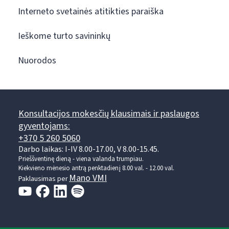
Interneto svetainės atitikties paraiška
Ieškome turto savininkų
Nuorodos
Konsultacijos mokesčių klausimais ir paslaugos
gyventojams:
+370 5 260 5060
Darbo laikas: I-IV 8.00-17.00, V 8.00-15.45.
Prieššventinę dieną - viena valanda trumpiau.
Kiekvieno mėnesio antrą penktadienį 8.00 val. - 12.00 val.
Mano VMI
Paklausimas per