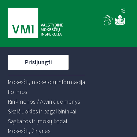
Prisijungti
Mokesčių mokėtojų informacija
Formos
Rinkmenos / Atviri duomenys
Skaičiuoklės ir pagalbininkai
Sąskaitos ir įmokų kodai
Mokesčių žinynas