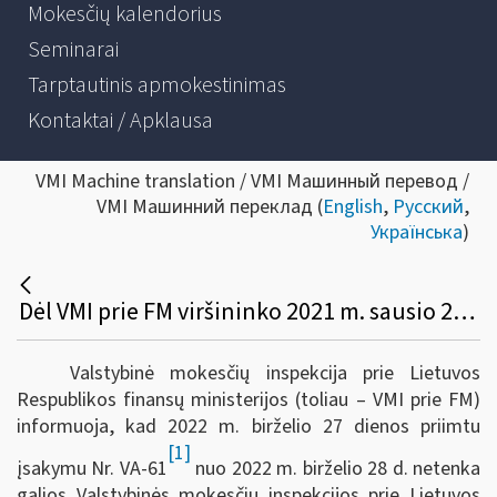
Mokesčių kalendorius
Seminarai
Tarptautinis apmokestinimas
Kontaktai / Apklausa
VMI Machine translation / VMI Машинный перевод /
VMI Машинний переклад (
English
,
Русский
,
Українська
)
Dėl VMI prie FM viršininko 2021 m. sausio 20 d. įsakymo Nr. VA-3 „Dėl Savarankiškai dirbančių asmenų, pripažintų nukentėjusiais nuo ekstremaliosios situacijos ir karantino, kurio metu Lietuvos Respublikos Vyriausybė nustato ūkinės veiklos apribojimus, sąrašo sudarymo kriterijų tvarkos aprašo patvirtinimo“ pripažinimo netekusiu galios
Valstybinė mokesčių inspekcija prie Lietuvos
Respublikos finansų ministerijos (toliau – VMI prie FM)
informuoja, kad 2022 m. birželio 27 dienos priimtu
[1]
įsakymu Nr. VA-61
nuo 2022 m. birželio 28 d. netenka
galios Valstybinės mokesčių inspekcijos prie Lietuvos