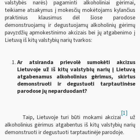
valstybės narės) pagaminti alkoholiniai gėrimai,
teikiame atsakymus į mokesčių mokėtojams kylančius
praktinius klausimus dėl šiose parodose
demonstruojamų ir degustuojamų alkoholinių gėrimų
pavyzdžių apmokestinimo akcizais bei jų atgabenimo į
Lietuvą iš kitų valstybių narių tvarkos:
Ar atsiranda prievolė sumokėti akcizus
Lietuvoje už iš kitų valstybių narių į Lietuvą
atgabenamus alkoholinius gėrimus, skirtus
demonstruoti ir degustuoti tarptautinėse
parodose jų neparduodant?
[1]
Taip, Lietuvoje turi būti mokami akcizai
už
alkoholinius gėrimus atgabentus iš kitų valstybių narių
demonstruoti ir degustuoti tarptautinėje parodoje.