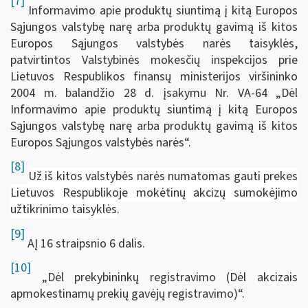
[7]
Informavimo apie produktų siuntimą į kitą Europos
Sąjungos valstybę narę arba produktų gavimą iš kitos
Europos Sąjungos valstybės narės taisyklės,
patvirtintos Valstybinės mokesčių inspekcijos prie
Lietuvos Respublikos finansų ministerijos viršininko
2004 m. balandžio 28 d. įsakymu Nr. VA-64 „Dėl
Informavimo apie produktų siuntimą į kitą Europos
Sąjungos valstybę narę arba produktų gavimą iš kitos
Europos Sąjungos valstybės narės“.
[8]
Už iš kitos valstybės narės numatomas gauti prekes
Lietuvos Respublikoje mokėtinų akcizų sumokėjimo
užtikrinimo taisyklės
.
[9]
AĮ 16 straipsnio 6 dalis.
[10]
„Dėl prekybininkų registravimo (Dėl akcizais
apmokestinamų prekių gavėjų registravimo)“.