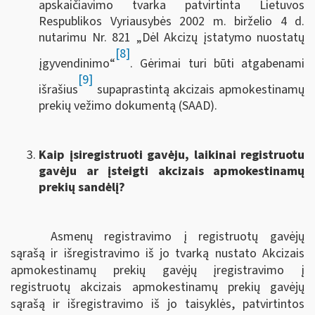
apskaičiavimo tvarka patvirtinta Lietuvos
Respublikos Vyriausybės 2002 m. birželio 4 d.
nutarimu Nr. 821 „Dėl Akcizų įstatymo nuostatų
[8]
įgyvendinimo“
. Gėrimai turi būti atgabenami
[9]
išrašius
supaprastintą akcizais apmokestinamų
prekių vežimo dokumentą (SAAD).
Kaip įsiregistruoti gavėju, laikinai registruotu
gavėju ar įsteigti akcizais apmokestinamų
prekių sandėlį?
Asmenų registravimo į registruotų gavėjų
sąrašą ir išregistravimo iš jo tvarką nustato Akcizais
apmokestinamų prekių gavėjų įregistravimo į
registruotų akcizais apmokestinamų prekių gavėjų
sąrašą ir išregistravimo iš jo taisyklės, patvirtintos