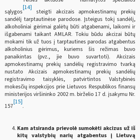
[14]
sąlygos
steigti akcizais apmokestinamų prekių
sandėlį tarptautinėse parodose. Įsteigus tokį sandėlį,
alkoholiniai gėrimai galėtų būti atgabenami, laikomi ir
išgabenami taikant AMLAR. Tokiu būdu akcizai būtų
mokami tik už tuos į tarptautines parodas atgabentus
alkoholinius gėrimus, kuriems šis režimas buvo
panaikintas (pvz., jie buvo suvartoti). Akcizais
apmokestinamų prekių sandėlių registravimo tvarką
nustato Akcizais apmokestinamų prekių sandėlių
registravimo taisyklės, patvirtintos Valstybinės
mokesčių inspekcijos prie Lietuvos Respublikos finansų
ministerijos viršininko 2002 m. birželio 17 d. įsakymu Nr.
[15]
157
.
Kam atsiranda prievolė sumokėti akcizus už iš
kitų valstybių narių atgabentus į Lietuvą