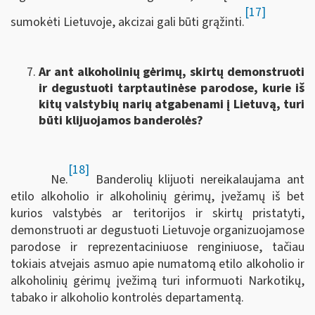
[17]
sumokėti Lietuvoje, akcizai gali būti grąžinti.
Ar ant alkoholinių gėrimų, skirtų demonstruoti
ir degustuoti tarptautinėse parodose, kurie iš
kitų valstybių narių atgabenami į Lietuvą, turi
būti klijuojamos banderolės?
[18]
Ne.
Banderolių klijuoti nereikalaujama ant
etilo alkoholio ir alkoholinių gėrimų, įvežamų iš bet
kurios valstybės ar teritorijos ir skirtų pristatyti,
demonstruoti ar degustuoti Lietuvoje organizuojamose
parodose ir reprezentaciniuose renginiuose, tačiau
tokiais atvejais asmuo apie numatomą etilo alkoholio ir
alkoholinių gėrimų įvežimą turi informuoti Narkotikų,
tabako ir alkoholio kontrolės departamentą.