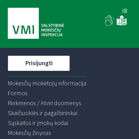
Prisijungti
Mokesčių mokėtojų informacija
Formos
Rinkmenos / Atviri duomenys
Skaičiuoklės ir pagalbininkai
Sąskaitos ir įmokų kodai
Mokesčių žinynas