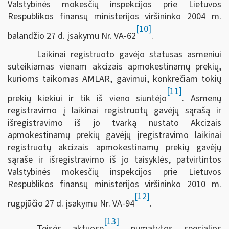
Valstybinės mokesčių inspekcijos prie Lietuvos
Respublikos finansų ministerijos viršininko 2004 m.
[10]
balandžio 27 d. įsakymu Nr. VA-62
.
Laikinai registruoto gavėjo statusas asmeniui
suteikiamas vienam akcizais apmokestinamų prekių,
kurioms taikomas AMLAR, gavimui, konkrečiam tokių
[11]
prekių kiekiui ir tik iš vieno siuntėjo
. Asmenų
registravimo į laikinai registruotų gavėjų sąrašą ir
išregistravimo iš jo tvarką nustato Akcizais
apmokestinamų prekių gavėjų įregistravimo laikinai
registruotų akcizais apmokestinamų prekių gavėjų
sąraše ir išregistravimo iš jo taisyklės, patvirtintos
Valstybinės mokesčių inspekcijos prie Lietuvos
Respublikos finansų ministerijos viršininko 2010 m.
[12]
rugpjūčio 27 d. įsakymu Nr. VA-94
.
[13]
Teisės aktuose
numatytos specialios