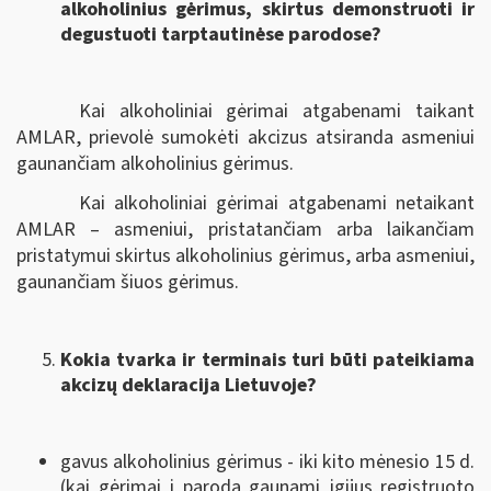
alkoholinius gėrimus, skirtus demonstruoti ir
degustuoti tarptautinėse parodose?
Kai alkoholiniai gėrimai atgabenami taikant
AMLAR, prievolė sumokėti akcizus atsiranda asmeniui
gaunančiam alkoholinius gėrimus.
Kai alkoholiniai gėrimai atgabenami netaikant
AMLAR – asmeniui, pristatančiam arba laikančiam
pristatymui skirtus alkoholinius gėrimus, arba asmeniui,
gaunančiam šiuos gėrimus.
Kokia tvarka ir terminais turi būti pateikiama
akcizų deklaracija Lietuvoje?
gavus alkoholinius gėrimus - iki kito mėnesio 15 d.
(kai gėrimai į parodą gaunami įgijus registruoto