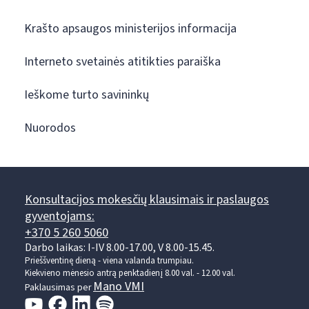
Krašto apsaugos ministerijos informacija
Interneto svetainės atitikties paraiška
Ieškome turto savininkų
Nuorodos
Konsultacijos mokesčių klausimais ir paslaugos
gyventojams:
+370 5 260 5060
Darbo laikas: I-IV 8.00-17.00, V 8.00-15.45.
Prieššventinę dieną - viena valanda trumpiau.
Kiekvieno mėnesio antrą penktadienį 8.00 val. - 12.00 val.
Mano VMI
Paklausimas per