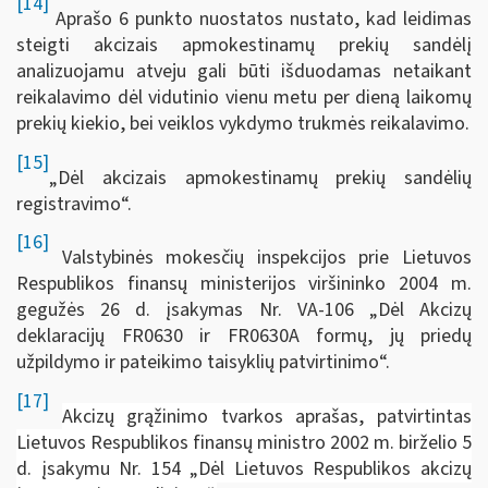
[14]
Aprašo 6 punkto nuostatos nustato, kad leidimas
steigti akcizais apmokestinamų prekių sandėlį
analizuojamu atveju gali būti išduodamas netaikant
reikalavimo dėl vidutinio vienu metu per dieną laikomų
prekių kiekio, bei veiklos vykdymo trukmės reikalavimo.
[15]
„Dėl akcizais apmokestinamų prekių sandėlių
registravimo“.
[16]
Valstybinės mokesčių inspekcijos prie Lietuvos
Respublikos finansų ministerijos viršininko 2004 m.
gegužės 26 d. įsakymas Nr. VA-106 „Dėl Akcizų
deklaracijų FR0630 ir FR0630A formų, jų priedų
užpildymo ir pateikimo taisyklių patvirtinimo“.
[17]
Akcizų grąžinimo tvarkos aprašas, patvirtintas
Lietuvos Respublikos finansų ministro 2002 m. birželio 5
d. įsakymu Nr. 154 „Dėl Lietuvos Respublikos akcizų