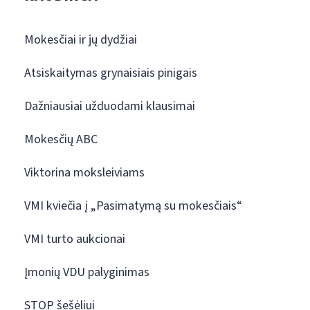
Mokesčiai ir jų dydžiai
Atsiskaitymas grynaisiais pinigais
Dažniausiai užduodami klausimai
Mokesčių ABC
Viktorina moksleiviams
VMI kviečia į „Pasimatymą su mokesčiais“
VMI turto aukcionai
Įmonių VDU palyginimas
STOP šešėliui