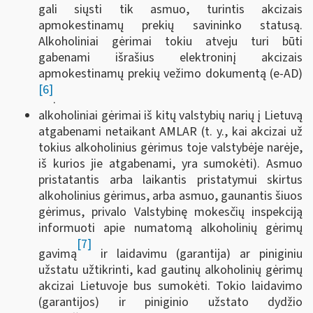
gali siųsti tik asmuo, turintis akcizais
apmokestinamų prekių savininko statusą.
Alkoholiniai gėrimai tokiu atveju turi būti
gabenami išrašius elektroninį akcizais
apmokestinamų prekių vežimo dokumentą (e-AD)
[6]
.
alkoholiniai gėrimai iš kitų valstybių narių į Lietuvą
atgabenami netaikant AMLAR (t. y., kai akcizai už
tokius alkoholinius gėrimus toje valstybėje narėje,
iš kurios jie atgabenami, yra sumokėti). Asmuo
pristatantis arba laikantis pristatymui skirtus
alkoholinius gėrimus, arba asmuo, gaunantis šiuos
gėrimus, privalo Valstybinę mokesčių inspekciją
informuoti apie numatomą alkoholinių gėrimų
[7]
gavimą
ir laidavimu (garantija) ar piniginiu
užstatu užtikrinti, kad gautinų alkoholinių gėrimų
akcizai Lietuvoje bus sumokėti. Tokio laidavimo
(garantijos) ir piniginio užstato dydžio