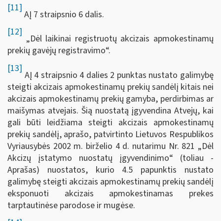
[11]
AĮ 7 straipsnio 6 dalis.
[12]
„Dėl laikinai registruotų akcizais apmokestinamų
prekių gavėjų registravimo“.
[13]
AĮ 4 straipsnio 4 dalies 2 punktas nustato galimybę
steigti akcizais apmokestinamų prekių sandėlį kitais nei
akcizais apmokestinamų prekių gamyba, perdirbimas ar
maišymas atvejais. Šią nuostatą įgyvendina Atvejų, kai
gali būti leidžiama steigti akcizais apmokestinamų
prekių sandėlį, aprašo, patvirtinto Lietuvos Respublikos
Vyriausybės 2002 m. birželio 4 d. nutarimu Nr. 821 „Dėl
Akcizų įstatymo nuostatų įgyvendinimo“ (toliau -
Aprašas) nuostatos, kurio 4.5 papunktis nustato
galimybę steigti akcizais apmokestinamų prekių sandėlį
eksponuoti akcizais apmokestinamas prekes
tarptautinėse parodose ir mugėse.