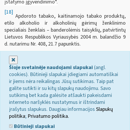
įstatymo įgyvendinimo“.
[18]
Apdoroto tabako, kaitinamojo tabako produktų,
etilo alkoholio ir alkoholinių gėrimų ženklinimo
specialiais ženklais – banderolėmis taisyklių, patvirtintų
Lietuvos Respublikos Vyriausybės 2004 m. balandžio 9
d. nutarimu Nr. 408, 21.7 papunktis.
Uždaryti
Šioje svetainėje naudojami slapukai
(angl.
cookies). Būtinieji slapukai įdiegiami automatiškai
ir jiems nėra reikalingas Jūsų sutikimas. Taip pat
galite sutikti ir su kitų slapukų naudojimu. Savo
sutikimą bet kada galėsite atšaukti pakeisdami
interneto naršyklės nustatymus ir ištrindami
įrašytus slapukus. Daugiau informacijos
Slapukų
politika
;
Privatumo politika.
Būtinieji slapukai