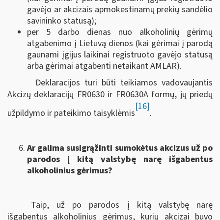
gavėjo ar akcizais apmokestinamų prekių sandėlio
savininko statusą);
per 5 darbo dienas nuo alkoholinių gėrimų
atgabenimo į Lietuvą dienos (kai gėrimai į parodą
gaunami įgijus laikinai registruoto gavėjo statusą
arba gėrimai atgabenti netaikant AMLAR).
Deklaracijos turi būti teikiamos vadovaujantis
Akcizų deklaracijų FR0630 ir FR0630A formų, jų priedų
[16]
užpildymo ir pateikimo taisyklėmis
.
Ar galima susigrąžinti sumokėtus akcizus už po
parodos į kitą valstybę narę išgabentus
alkoholinius gėrimus?
Taip, už po parodos į kitą valstybę narę
išgabentus alkoholinius gėrimus, kurių akcizai buvo