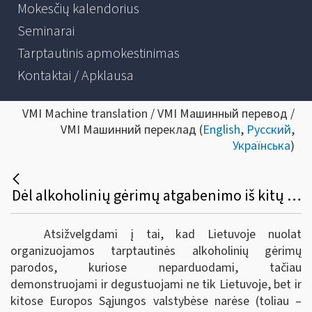
Mokesčių kalendorius
Seminarai
Tarptautinis apmokestinimas
Kontaktai / Apklausa
VMI Machine translation / VMI Машинный перевод /
VMI Машинний переклад (
English
,
Русский
,
Українська
)
Dėl alkoholinių gėrimų atgabenimo iš kitų Europos sąjungos valstybių narių į tarptautines parodas Lietuvoje bei akcizų sumokėjimo
Atsižvelgdami į tai, kad Lietuvoje nuolat
organizuojamos tarptautinės alkoholinių gėrimų
parodos, kuriose neparduodami, tačiau
demonstruojami ir degustuojami ne tik Lietuvoje, bet ir
kitose Europos Sąjungos valstybėse narėse (toliau –