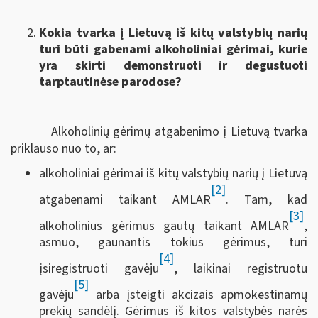
Kokia tvarka į Lietuvą iš kitų valstybių narių
turi būti gabenami alkoholiniai gėrimai, kurie
yra skirti demonstruoti ir degustuoti
tarptautinėse parodose?
Alkoholinių gėrimų atgabenimo į Lietuvą tvarka
priklauso nuo to, ar:
alkoholiniai gėrimai iš kitų valstybių narių į Lietuvą
[2]
atgabenami taikant AMLAR
. Tam, kad
[3]
alkoholinius gėrimus gautų taikant AMLAR
,
asmuo, gaunantis tokius gėrimus, turi
[4]
įsiregistruoti gavėju
, laikinai registruotu
[5]
gavėju
arba įsteigti akcizais apmokestinamų
prekių sandėlį. Gėrimus iš kitos valstybės narės