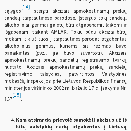
[14]
sąlygos
steigti akcizais apmokestinamų prekių
sandėlį tarptautinėse parodose. Įsteigus tokį sandėlį,
alkoholiniai gėrimai galėtų būti atgabenami, laikomi ir
išgabenami taikant AMLAR. Tokiu būdu akcizai būtų
mokami tik už tuos į tarptautines parodas atgabentus
alkoholinius gėrimus, kuriems šis režimas buvo
panaikintas (pvz., jie buvo suvartoti). Akcizais
apmokestinamų prekių sandėlių registravimo tvarką
nustato Akcizais apmokestinamų prekių sandėlių
registravimo taisyklės, patvirtintos Valstybinės
mokesčių inspekcijos prie Lietuvos Respublikos finansų
ministerijos viršininko 2002 m. birželio 17 d. įsakymu Nr.
[15]
157
.
Kam atsiranda prievolė sumokėti akcizus už iš
kitų valstybių narių atgabentus į Lietuvą