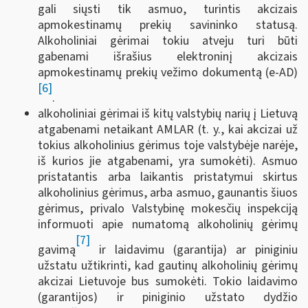
gali siųsti tik asmuo, turintis akcizais
apmokestinamų prekių savininko statusą.
Alkoholiniai gėrimai tokiu atveju turi būti
gabenami išrašius elektroninį akcizais
apmokestinamų prekių vežimo dokumentą (e-AD)
[6]
.
alkoholiniai gėrimai iš kitų valstybių narių į Lietuvą
atgabenami netaikant AMLAR (t. y., kai akcizai už
tokius alkoholinius gėrimus toje valstybėje narėje,
iš kurios jie atgabenami, yra sumokėti). Asmuo
pristatantis arba laikantis pristatymui skirtus
alkoholinius gėrimus, arba asmuo, gaunantis šiuos
gėrimus, privalo Valstybinę mokesčių inspekciją
informuoti apie numatomą alkoholinių gėrimų
[7]
gavimą
ir laidavimu (garantija) ar piniginiu
užstatu užtikrinti, kad gautinų alkoholinių gėrimų
akcizai Lietuvoje bus sumokėti. Tokio laidavimo
(garantijos) ir piniginio užstato dydžio