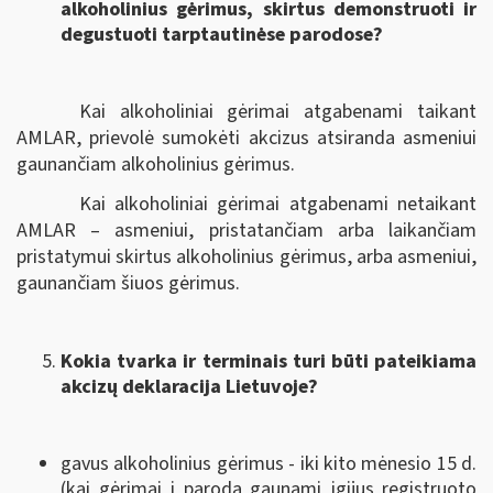
alkoholinius gėrimus, skirtus demonstruoti ir
degustuoti tarptautinėse parodose?
Kai alkoholiniai gėrimai atgabenami taikant
AMLAR, prievolė sumokėti akcizus atsiranda asmeniui
gaunančiam alkoholinius gėrimus.
Kai alkoholiniai gėrimai atgabenami netaikant
AMLAR – asmeniui, pristatančiam arba laikančiam
pristatymui skirtus alkoholinius gėrimus, arba asmeniui,
gaunančiam šiuos gėrimus.
Kokia tvarka ir terminais turi būti pateikiama
akcizų deklaracija Lietuvoje?
gavus alkoholinius gėrimus - iki kito mėnesio 15 d.
(kai gėrimai į parodą gaunami įgijus registruoto