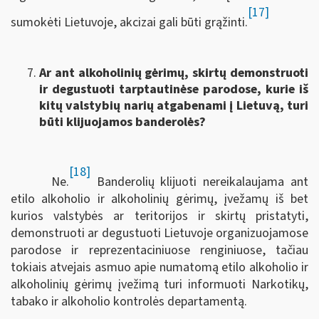
[17]
sumokėti Lietuvoje, akcizai gali būti grąžinti.
Ar ant alkoholinių gėrimų, skirtų demonstruoti
ir degustuoti tarptautinėse parodose, kurie iš
kitų valstybių narių atgabenami į Lietuvą, turi
būti klijuojamos banderolės?
[18]
Ne.
Banderolių klijuoti nereikalaujama ant
etilo alkoholio ir alkoholinių gėrimų, įvežamų iš bet
kurios valstybės ar teritorijos ir skirtų pristatyti,
demonstruoti ar degustuoti Lietuvoje organizuojamose
parodose ir reprezentaciniuose renginiuose, tačiau
tokiais atvejais asmuo apie numatomą etilo alkoholio ir
alkoholinių gėrimų įvežimą turi informuoti Narkotikų,
tabako ir alkoholio kontrolės departamentą.