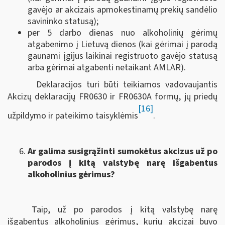
gavėjo ar akcizais apmokestinamų prekių sandėlio
savininko statusą);
per 5 darbo dienas nuo alkoholinių gėrimų
atgabenimo į Lietuvą dienos (kai gėrimai į parodą
gaunami įgijus laikinai registruoto gavėjo statusą
arba gėrimai atgabenti netaikant AMLAR).
Deklaracijos turi būti teikiamos vadovaujantis
Akcizų deklaracijų FR0630 ir FR0630A formų, jų priedų
[16]
užpildymo ir pateikimo taisyklėmis
.
Ar galima susigrąžinti sumokėtus akcizus už po
parodos į kitą valstybę narę išgabentus
alkoholinius gėrimus?
Taip, už po parodos į kitą valstybę narę
išgabentus alkoholinius gėrimus, kurių akcizai buvo