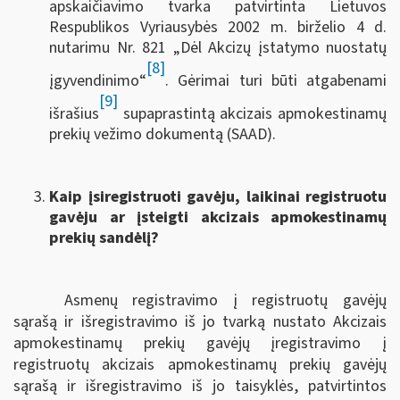
apskaičiavimo tvarka patvirtinta Lietuvos
Respublikos Vyriausybės 2002 m. birželio 4 d.
nutarimu Nr. 821 „Dėl Akcizų įstatymo nuostatų
[8]
įgyvendinimo“
. Gėrimai turi būti atgabenami
[9]
išrašius
supaprastintą akcizais apmokestinamų
prekių vežimo dokumentą (SAAD).
Kaip įsiregistruoti gavėju, laikinai registruotu
gavėju ar įsteigti akcizais apmokestinamų
prekių sandėlį?
Asmenų registravimo į registruotų gavėjų
sąrašą ir išregistravimo iš jo tvarką nustato Akcizais
apmokestinamų prekių gavėjų įregistravimo į
registruotų akcizais apmokestinamų prekių gavėjų
sąrašą ir išregistravimo iš jo taisyklės, patvirtintos