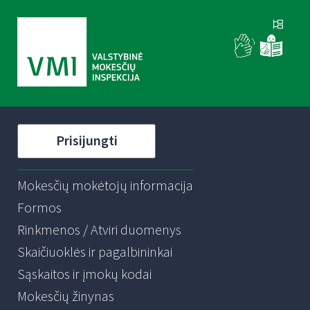
Prisijungti
Mokesčių mokėtojų informacija
Formos
Rinkmenos / Atviri duomenys
Skaičiuoklės ir pagalbininkai
Sąskaitos ir įmokų kodai
Mokesčių žinynas