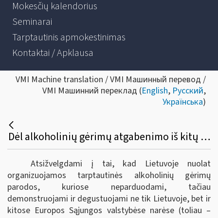
Mokesčių kalendorius
Seminarai
Tarptautinis apmokestinimas
Kontaktai / Apklausa
VMI Machine translation / VMI Машинный перевод /
VMI Машинний переклад (
English
,
Русский
,
Українська
)
Dėl alkoholinių gėrimų atgabenimo iš kitų Europos sąjungos valstybių narių į tarptautines parodas Lietuvoje bei akcizų sumokėjimo
Atsižvelgdami į tai, kad Lietuvoje nuolat
organizuojamos tarptautinės alkoholinių gėrimų
parodos, kuriose neparduodami, tačiau
demonstruojami ir degustuojami ne tik Lietuvoje, bet ir
kitose Europos Sąjungos valstybėse narėse (toliau –