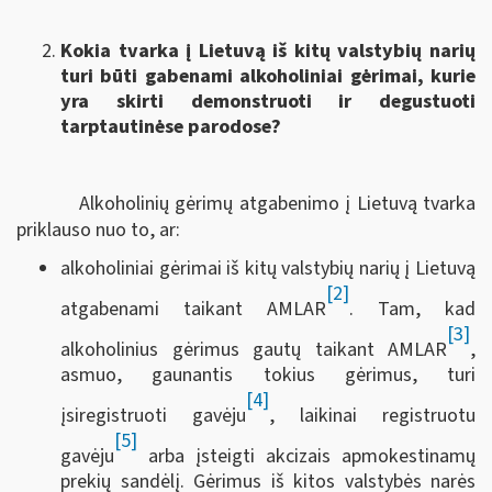
Kokia tvarka į Lietuvą iš kitų valstybių narių
turi būti gabenami alkoholiniai gėrimai, kurie
yra skirti demonstruoti ir degustuoti
tarptautinėse parodose?
Alkoholinių gėrimų atgabenimo į Lietuvą tvarka
priklauso nuo to, ar:
alkoholiniai gėrimai iš kitų valstybių narių į Lietuvą
[2]
atgabenami taikant AMLAR
. Tam, kad
[3]
alkoholinius gėrimus gautų taikant AMLAR
,
asmuo, gaunantis tokius gėrimus, turi
[4]
įsiregistruoti gavėju
, laikinai registruotu
[5]
gavėju
arba įsteigti akcizais apmokestinamų
prekių sandėlį. Gėrimus iš kitos valstybės narės