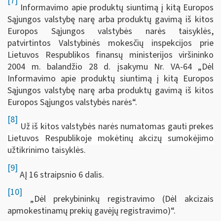
[7]
Informavimo apie produktų siuntimą į kitą Europos
Sąjungos valstybę narę arba produktų gavimą iš kitos
Europos Sąjungos valstybės narės taisyklės,
patvirtintos Valstybinės mokesčių inspekcijos prie
Lietuvos Respublikos finansų ministerijos viršininko
2004 m. balandžio 28 d. įsakymu Nr. VA-64 „Dėl
Informavimo apie produktų siuntimą į kitą Europos
Sąjungos valstybę narę arba produktų gavimą iš kitos
Europos Sąjungos valstybės narės“.
[8]
Už iš kitos valstybės narės numatomas gauti prekes
Lietuvos Respublikoje mokėtinų akcizų sumokėjimo
užtikrinimo taisyklės
.
[9]
AĮ 16 straipsnio 6 dalis.
[10]
„Dėl prekybininkų registravimo (Dėl akcizais
apmokestinamų prekių gavėjų registravimo)“.