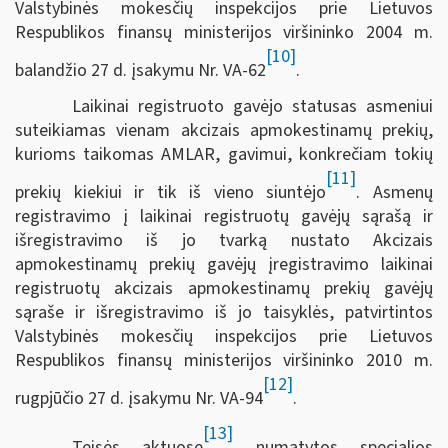
Valstybinės mokesčių inspekcijos prie Lietuvos
Respublikos finansų ministerijos viršininko 2004 m.
[10]
balandžio 27 d. įsakymu Nr. VA-62
.
Laikinai registruoto gavėjo statusas asmeniui
suteikiamas vienam akcizais apmokestinamų prekių,
kurioms taikomas AMLAR, gavimui, konkrečiam tokių
[11]
prekių kiekiui ir tik iš vieno siuntėjo
. Asmenų
registravimo į laikinai registruotų gavėjų sąrašą ir
išregistravimo iš jo tvarką nustato Akcizais
apmokestinamų prekių gavėjų įregistravimo laikinai
registruotų akcizais apmokestinamų prekių gavėjų
sąraše ir išregistravimo iš jo taisyklės, patvirtintos
Valstybinės mokesčių inspekcijos prie Lietuvos
Respublikos finansų ministerijos viršininko 2010 m.
[12]
rugpjūčio 27 d. įsakymu Nr. VA-94
.
[13]
Teisės aktuose
numatytos specialios