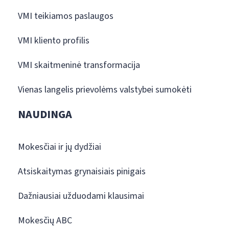
VMI teikiamos paslaugos
VMI kliento profilis
VMI skaitmeninė transformacija
Vienas langelis prievolėms valstybei sumokėti
NAUDINGA
Mokesčiai ir jų dydžiai
Atsiskaitymas grynaisiais pinigais
Dažniausiai užduodami klausimai
Mokesčių ABC