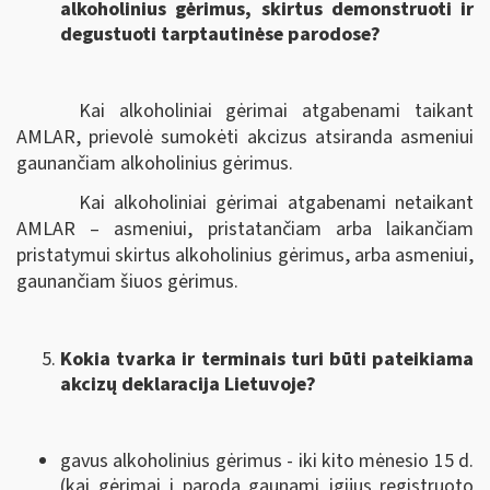
alkoholinius gėrimus, skirtus demonstruoti ir
degustuoti tarptautinėse parodose?
Kai alkoholiniai gėrimai atgabenami taikant
AMLAR, prievolė sumokėti akcizus atsiranda asmeniui
gaunančiam alkoholinius gėrimus.
Kai alkoholiniai gėrimai atgabenami netaikant
AMLAR – asmeniui, pristatančiam arba laikančiam
pristatymui skirtus alkoholinius gėrimus, arba asmeniui,
gaunančiam šiuos gėrimus.
Kokia tvarka ir terminais turi būti pateikiama
akcizų deklaracija Lietuvoje?
gavus alkoholinius gėrimus - iki kito mėnesio 15 d.
(kai gėrimai į parodą gaunami įgijus registruoto