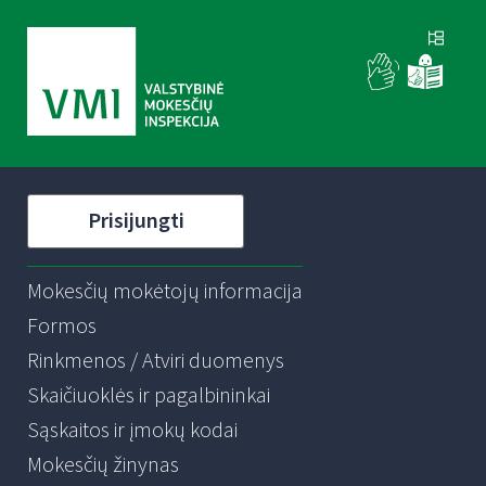
Prisijungti
Mokesčių mokėtojų informacija
Formos
Rinkmenos / Atviri duomenys
Skaičiuoklės ir pagalbininkai
Sąskaitos ir įmokų kodai
Mokesčių žinynas