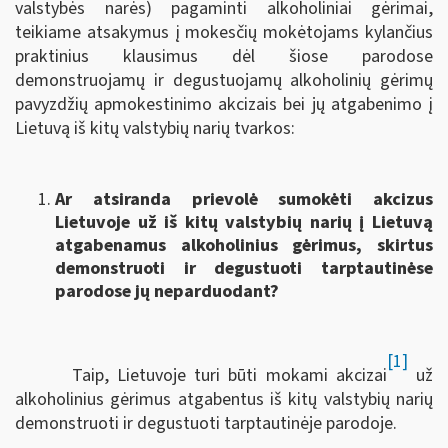
valstybės narės) pagaminti alkoholiniai gėrimai,
teikiame atsakymus į mokesčių mokėtojams kylančius
praktinius klausimus dėl šiose parodose
demonstruojamų ir degustuojamų alkoholinių gėrimų
pavyzdžių apmokestinimo akcizais bei jų atgabenimo į
Lietuvą iš kitų valstybių narių tvarkos:
Ar atsiranda prievolė sumokėti akcizus
Lietuvoje už iš kitų valstybių narių į Lietuvą
atgabenamus alkoholinius gėrimus, skirtus
demonstruoti ir degustuoti tarptautinėse
parodose jų neparduodant?
[1]
Taip, Lietuvoje turi būti mokami akcizai
už
alkoholinius gėrimus atgabentus iš kitų valstybių narių
demonstruoti ir degustuoti tarptautinėje parodoje.