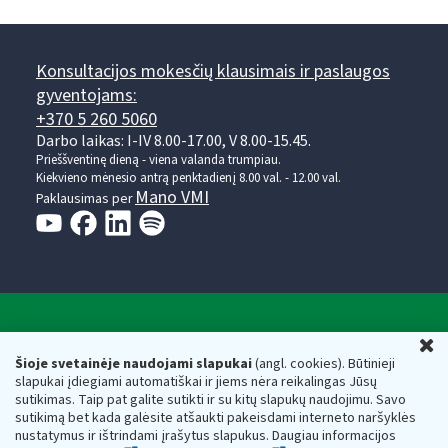
Konsultacijos mokesčių klausimais ir paslaugos
gyventojams:
+370 5 260 5060
Darbo laikas: I-IV 8.00-17.00, V 8.00-15.45.
Prieššventinę dieną - viena valanda trumpiau.
Kiekvieno mėnesio antrą penktadienį 8.00 val. - 12.00 val.
Mano VMI
Paklausimas per
Valstybinė mokesčių inspekcija prie Lietuvos
U
Respublikos finansų ministerijos
Šioje svetainėje naudojami slapukai
(angl. cookies). Būtinieji
slapukai įdiegiami automatiškai ir jiems nėra reikalingas Jūsų
Biudžetinė įstaiga. Juridinio asmens kodas — 188659752,
sutikimas. Taip pat galite sutikti ir su kitų slapukų naudojimu. Savo
adresas: Vasario 16-osios g. 14, 01107 Vilnius, Lietuva, el.paštas:
sutikimą bet kada galėsite atšaukti pakeisdami interneto naršyklės
vmi@vmi.lt
, E. pristatymo dėžutės adresas 188659752
nustatymus ir ištrindami įrašytus slapukus. Daugiau informacijos
Duomenys apie Valstybinę mokesčių inspekciją prie Lietuvos