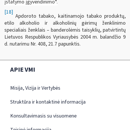
įstatymo įgyvendinimo“.
[18]
Apdoroto tabako, kaitinamojo tabako produktų,
etilo alkoholio ir alkoholinių gėrimų ženklinimo
specialiais ženklais – banderolėmis taisyklių, patvirtintų
Lietuvos Respublikos Vyriausybės 2004 m. balandžio 9
d. nutarimu Nr. 408, 21.7 papunktis.
APIE VMI
Misija, Vizija ir Vertybės
Struktūra ir kontaktinė informacija
Konsultavimasis su visuomene
Teisinė informacija