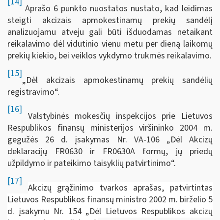
[14]
Aprašo 6 punkto nuostatos nustato, kad leidimas
steigti akcizais apmokestinamų prekių sandėlį
analizuojamu atveju gali būti išduodamas netaikant
reikalavimo dėl vidutinio vienu metu per dieną laikomų
prekių kiekio, bei veiklos vykdymo trukmės reikalavimo.
[15]
„Dėl akcizais apmokestinamų prekių sandėlių
registravimo“.
[16]
Valstybinės mokesčių inspekcijos prie Lietuvos
Respublikos finansų ministerijos viršininko 2004 m.
gegužės 26 d. įsakymas Nr. VA-106 „Dėl Akcizų
deklaracijų FR0630 ir FR0630A formų, jų priedų
užpildymo ir pateikimo taisyklių patvirtinimo“.
[17]
Akcizų grąžinimo tvarkos aprašas, patvirtintas
Lietuvos Respublikos finansų ministro 2002 m. birželio 5
d. įsakymu Nr. 154 „Dėl Lietuvos Respublikos akcizų