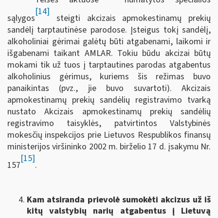
[14]
sąlygos
steigti akcizais apmokestinamų prekių
sandėlį tarptautinėse parodose. Įsteigus tokį sandėlį,
alkoholiniai gėrimai galėtų būti atgabenami, laikomi ir
išgabenami taikant AMLAR. Tokiu būdu akcizai būtų
mokami tik už tuos į tarptautines parodas atgabentus
alkoholinius gėrimus, kuriems šis režimas buvo
panaikintas (pvz., jie buvo suvartoti). Akcizais
apmokestinamų prekių sandėlių registravimo tvarką
nustato Akcizais apmokestinamų prekių sandėlių
registravimo taisyklės, patvirtintos Valstybinės
mokesčių inspekcijos prie Lietuvos Respublikos finansų
ministerijos viršininko 2002 m. birželio 17 d. įsakymu Nr.
[15]
157
.
Kam atsiranda prievolė sumokėti akcizus už iš
kitų valstybių narių atgabentus į Lietuvą