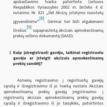
apskaičiavimo tvarka patvirtinta Lietuvos
Respublikos Vyriausybės 2002 m. birželio 4 d.
nutarimu Nr. 821 „Dėl Akcizų įstatymo nuostatų
[8]
įgyvendinimo“
. Gėrimai turi būti atgabenami
[9]
išrašius
supaprastintą akcizais apmokestinamų
prekių vežimo dokumentą (SAAD).
Kaip įsiregistruoti gavėju, laikinai registruotu
gavėju ar įsteigti akcizais apmokestinamų
prekių sandėlį?
Asmenų registravimo į registruotų gavėjų
sąrašą ir išregistravimo iš jo tvarką nustato Akcizais
apmokestinamų prekių gavėjų įregistravimo į
registruotų akcizais apmokestinamų prekių gavėjų
sąrašą ir išregistravimo iš jo taisyklės, patvirtintos