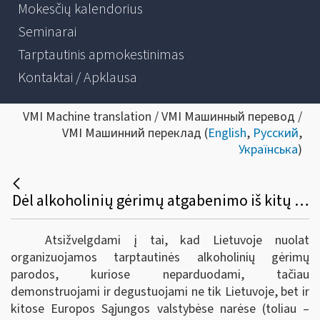
Mokesčių kalendorius
Seminarai
Tarptautinis apmokestinimas
Kontaktai / Apklausa
VMI Machine translation / VMI Машинный перевод /
VMI Машинний переклад (
English
,
Русский
,
Українська
)
Dėl alkoholinių gėrimų atgabenimo iš kitų Europos sąjungos valstybių narių į tarptautines parodas Lietuvoje bei akcizų sumokėjimo
Atsižvelgdami į tai, kad Lietuvoje nuolat
organizuojamos tarptautinės alkoholinių gėrimų
parodos, kuriose neparduodami, tačiau
demonstruojami ir degustuojami ne tik Lietuvoje, bet ir
kitose Europos Sąjungos valstybėse narėse (toliau –