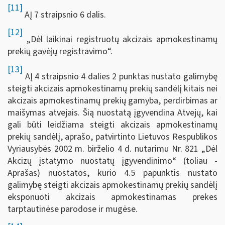
[11]
AĮ 7 straipsnio 6 dalis.
[12]
„Dėl laikinai registruotų akcizais apmokestinamų
prekių gavėjų registravimo“.
[13]
AĮ 4 straipsnio 4 dalies 2 punktas nustato galimybę
steigti akcizais apmokestinamų prekių sandėlį kitais nei
akcizais apmokestinamų prekių gamyba, perdirbimas ar
maišymas atvejais. Šią nuostatą įgyvendina Atvejų, kai
gali būti leidžiama steigti akcizais apmokestinamų
prekių sandėlį, aprašo, patvirtinto Lietuvos Respublikos
Vyriausybės 2002 m. birželio 4 d. nutarimu Nr. 821 „Dėl
Akcizų įstatymo nuostatų įgyvendinimo“ (toliau -
Aprašas) nuostatos, kurio 4.5 papunktis nustato
galimybę steigti akcizais apmokestinamų prekių sandėlį
eksponuoti akcizais apmokestinamas prekes
tarptautinėse parodose ir mugėse.