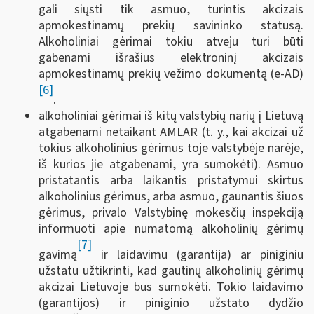
gali siųsti tik asmuo, turintis akcizais
apmokestinamų prekių savininko statusą.
Alkoholiniai gėrimai tokiu atveju turi būti
gabenami išrašius elektroninį akcizais
apmokestinamų prekių vežimo dokumentą (e-AD)
[6]
.
alkoholiniai gėrimai iš kitų valstybių narių į Lietuvą
atgabenami netaikant AMLAR (t. y., kai akcizai už
tokius alkoholinius gėrimus toje valstybėje narėje,
iš kurios jie atgabenami, yra sumokėti). Asmuo
pristatantis arba laikantis pristatymui skirtus
alkoholinius gėrimus, arba asmuo, gaunantis šiuos
gėrimus, privalo Valstybinę mokesčių inspekciją
informuoti apie numatomą alkoholinių gėrimų
[7]
gavimą
ir laidavimu (garantija) ar piniginiu
užstatu užtikrinti, kad gautinų alkoholinių gėrimų
akcizai Lietuvoje bus sumokėti. Tokio laidavimo
(garantijos) ir piniginio užstato dydžio