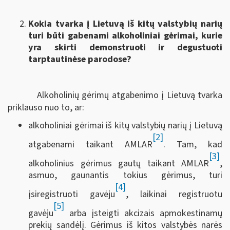
Kokia tvarka į Lietuvą iš kitų valstybių narių
turi būti gabenami alkoholiniai gėrimai, kurie
yra skirti demonstruoti ir degustuoti
tarptautinėse parodose?
Alkoholinių gėrimų atgabenimo į Lietuvą tvarka
priklauso nuo to, ar:
alkoholiniai gėrimai iš kitų valstybių narių į Lietuvą
[2]
atgabenami taikant AMLAR
. Tam, kad
[3]
alkoholinius gėrimus gautų taikant AMLAR
,
asmuo, gaunantis tokius gėrimus, turi
[4]
įsiregistruoti gavėju
, laikinai registruotu
[5]
gavėju
arba įsteigti akcizais apmokestinamų
prekių sandėlį. Gėrimus iš kitos valstybės narės