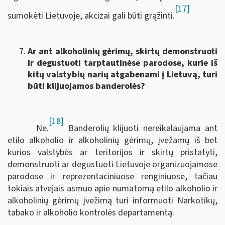
[17]
sumokėti Lietuvoje, akcizai gali būti grąžinti.
Ar ant alkoholinių gėrimų, skirtų demonstruoti
ir degustuoti tarptautinėse parodose, kurie iš
kitų valstybių narių atgabenami į Lietuvą, turi
būti klijuojamos banderolės?
[18]
Ne.
Banderolių klijuoti nereikalaujama ant
etilo alkoholio ir alkoholinių gėrimų, įvežamų iš bet
kurios valstybės ar teritorijos ir skirtų pristatyti,
demonstruoti ar degustuoti Lietuvoje organizuojamose
parodose ir reprezentaciniuose renginiuose, tačiau
tokiais atvejais asmuo apie numatomą etilo alkoholio ir
alkoholinių gėrimų įvežimą turi informuoti Narkotikų,
tabako ir alkoholio kontrolės departamentą.