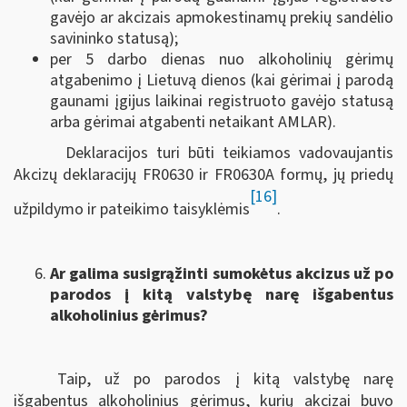
gavėjo ar akcizais apmokestinamų prekių sandėlio
savininko statusą);
per 5 darbo dienas nuo alkoholinių gėrimų
atgabenimo į Lietuvą dienos (kai gėrimai į parodą
gaunami įgijus laikinai registruoto gavėjo statusą
arba gėrimai atgabenti netaikant AMLAR).
Deklaracijos turi būti teikiamos vadovaujantis
Akcizų deklaracijų FR0630 ir FR0630A formų, jų priedų
[16]
užpildymo ir pateikimo taisyklėmis
.
Ar galima susigrąžinti sumokėtus akcizus už po
parodos į kitą valstybę narę išgabentus
alkoholinius gėrimus?
Taip, už po parodos į kitą valstybę narę
išgabentus alkoholinius gėrimus, kurių akcizai buvo