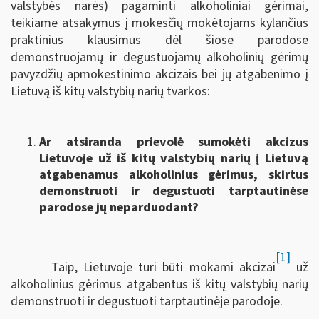
valstybės narės) pagaminti alkoholiniai gėrimai,
teikiame atsakymus į mokesčių mokėtojams kylančius
praktinius klausimus dėl šiose parodose
demonstruojamų ir degustuojamų alkoholinių gėrimų
pavyzdžių apmokestinimo akcizais bei jų atgabenimo į
Lietuvą iš kitų valstybių narių tvarkos:
Ar atsiranda prievolė sumokėti akcizus
Lietuvoje už iš kitų valstybių narių į Lietuvą
atgabenamus alkoholinius gėrimus, skirtus
demonstruoti ir degustuoti tarptautinėse
parodose jų neparduodant?
[1]
Taip, Lietuvoje turi būti mokami akcizai
už
alkoholinius gėrimus atgabentus iš kitų valstybių narių
demonstruoti ir degustuoti tarptautinėje parodoje.