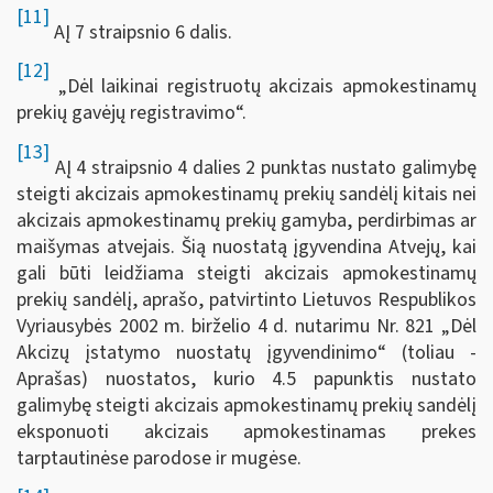
[11]
AĮ 7 straipsnio 6 dalis.
[12]
„Dėl laikinai registruotų akcizais apmokestinamų
prekių gavėjų registravimo“.
[13]
AĮ 4 straipsnio 4 dalies 2 punktas nustato galimybę
steigti akcizais apmokestinamų prekių sandėlį kitais nei
akcizais apmokestinamų prekių gamyba, perdirbimas ar
maišymas atvejais. Šią nuostatą įgyvendina Atvejų, kai
gali būti leidžiama steigti akcizais apmokestinamų
prekių sandėlį, aprašo, patvirtinto Lietuvos Respublikos
Vyriausybės 2002 m. birželio 4 d. nutarimu Nr. 821 „Dėl
Akcizų įstatymo nuostatų įgyvendinimo“ (toliau -
Aprašas) nuostatos, kurio 4.5 papunktis nustato
galimybę steigti akcizais apmokestinamų prekių sandėlį
eksponuoti akcizais apmokestinamas prekes
tarptautinėse parodose ir mugėse.