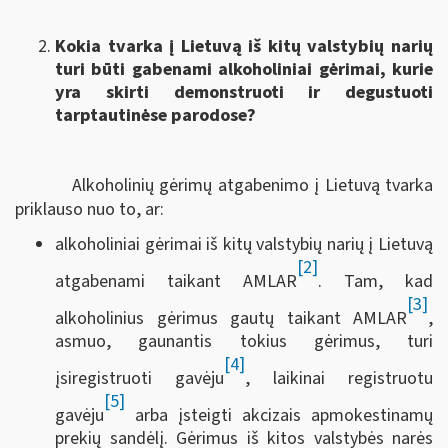
Kokia tvarka į Lietuvą iš kitų valstybių narių
turi būti gabenami alkoholiniai gėrimai, kurie
yra skirti demonstruoti ir degustuoti
tarptautinėse parodose?
Alkoholinių gėrimų atgabenimo į Lietuvą tvarka
priklauso nuo to, ar:
alkoholiniai gėrimai iš kitų valstybių narių į Lietuvą
[2]
atgabenami taikant AMLAR
. Tam, kad
[3]
alkoholinius gėrimus gautų taikant AMLAR
,
asmuo, gaunantis tokius gėrimus, turi
[4]
įsiregistruoti gavėju
, laikinai registruotu
[5]
gavėju
arba įsteigti akcizais apmokestinamų
prekių sandėlį. Gėrimus iš kitos valstybės narės