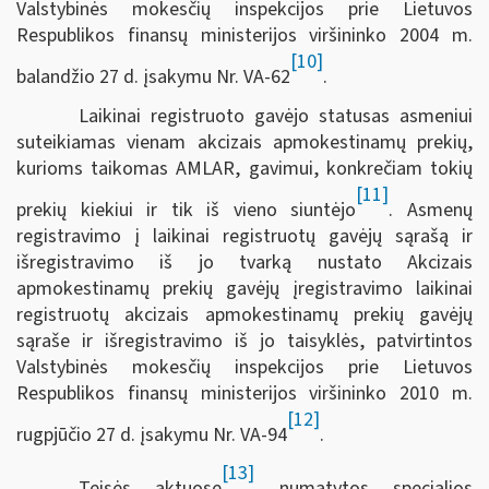
Valstybinės mokesčių inspekcijos prie Lietuvos
Respublikos finansų ministerijos viršininko 2004 m.
[10]
balandžio 27 d. įsakymu Nr. VA-62
.
Laikinai registruoto gavėjo statusas asmeniui
suteikiamas vienam akcizais apmokestinamų prekių,
kurioms taikomas AMLAR, gavimui, konkrečiam tokių
[11]
prekių kiekiui ir tik iš vieno siuntėjo
. Asmenų
registravimo į laikinai registruotų gavėjų sąrašą ir
išregistravimo iš jo tvarką nustato Akcizais
apmokestinamų prekių gavėjų įregistravimo laikinai
registruotų akcizais apmokestinamų prekių gavėjų
sąraše ir išregistravimo iš jo taisyklės, patvirtintos
Valstybinės mokesčių inspekcijos prie Lietuvos
Respublikos finansų ministerijos viršininko 2010 m.
[12]
rugpjūčio 27 d. įsakymu Nr. VA-94
.
[13]
Teisės aktuose
numatytos specialios