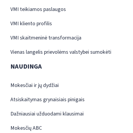
VMI teikiamos paslaugos
VMI kliento profilis
VMI skaitmeninė transformacija
Vienas langelis prievolėms valstybei sumokėti
NAUDINGA
Mokesčiai ir jų dydžiai
Atsiskaitymas grynaisiais pinigais
Dažniausiai užduodami klausimai
Mokesčių ABC