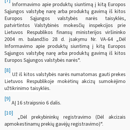
[7]
Informavimo apie produktų siuntimą į kitą Europos
Sąjungos valstybę narę arba produktų gavimą iš kitos
Europos Sąjungos valstybės narės taisyklės,
patvirtintos Valstybinės mokesčių inspekcijos prie
Lietuvos Respublikos finansų ministerijos viršininko
2004 m. balandžio 28 d. įsakymu Nr. VA-64 „Dėl
Informavimo apie produktų siuntimą į kitą Europos
Sąjungos valstybę narę arba produktų gavimą iš kitos
Europos Sąjungos valstybės narės“.
[8]
Už iš kitos valstybės narės numatomas gauti prekes
Lietuvos Respublikoje mokėtinų akcizų sumokėjimo
užtikrinimo taisyklės
.
[9]
AĮ 16 straipsnio 6 dalis.
[10]
„Dėl prekybininkų registravimo (Dėl akcizais
apmokestinamų prekių gavėjų registravimo)“.