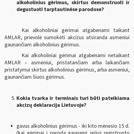
alkoholinius gėrimus, skirtus demonstruoti ir
degustuoti tarptautinėse parodose?
Kai alkoholiniai gėrimai atgabenami taikant
AMLAR, prievolė sumokėti akcizus atsiranda asmeniui
gaunančiam alkoholinius gėrimus.
Kai alkoholiniai gėrimai atgabenami netaikant
AMLAR – asmeniui, pristatančiam arba laikančiam
pristatymui skirtus alkoholinius gėrimus, arba asmeniui,
gaunančiam šiuos gėrimus.
Kokia tvarka ir terminais turi būti pateikiama
akcizų deklaracija Lietuvoje?
gavus alkoholinius gėrimus - iki kito mėnesio 15 d.
(kai gėrimai į parodą gaunami įgijus registruoto