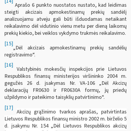
[14]
Aprašo 6 punkto nuostatos nustato, kad leidimas
steigti akcizais apmokestinamų prekių sandėlį
analizuojamu atveju gali būti išduodamas netaikant
reikalavimo dėl vidutinio vienu metu per dieną laikomų
prekių kiekio, bei veiklos vykdymo trukmės reikalavimo.
[15]
„Dėl akcizais apmokestinamų prekių sandėlių
registravimo“.
[16]
Valstybinės mokesčių inspekcijos prie Lietuvos
Respublikos finansų ministerijos viršininko 2004 m.
gegužės 26 d. įsakymas Nr. VA-106 „Dėl Akcizų
deklaracijų FR0630 ir FR0630A formų, jų priedų
užpildymo ir pateikimo taisyklių patvirtinimo“.
[17]
Akcizų grąžinimo tvarkos aprašas, patvirtintas
Lietuvos Respublikos finansų ministro 2002 m. birželio 5
d. įsakymu Nr. 154 „Dėl Lietuvos Respublikos akcizų