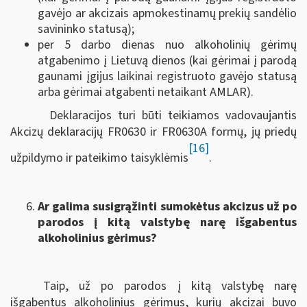
gavėjo ar akcizais apmokestinamų prekių sandėlio
savininko statusą);
per 5 darbo dienas nuo alkoholinių gėrimų
atgabenimo į Lietuvą dienos (kai gėrimai į parodą
gaunami įgijus laikinai registruoto gavėjo statusą
arba gėrimai atgabenti netaikant AMLAR).
Deklaracijos turi būti teikiamos vadovaujantis
Akcizų deklaracijų FR0630 ir FR0630A formų, jų priedų
[16]
užpildymo ir pateikimo taisyklėmis
.
Ar galima susigrąžinti sumokėtus akcizus už po
parodos į kitą valstybę narę išgabentus
alkoholinius gėrimus?
Taip, už po parodos į kitą valstybę narę
išgabentus alkoholinius gėrimus, kurių akcizai buvo