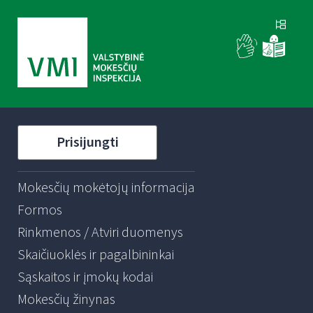
Prisijungti
Mokesčių mokėtojų informacija
Formos
Rinkmenos / Atviri duomenys
Skaičiuoklės ir pagalbininkai
Sąskaitos ir įmokų kodai
Mokesčių žinynas