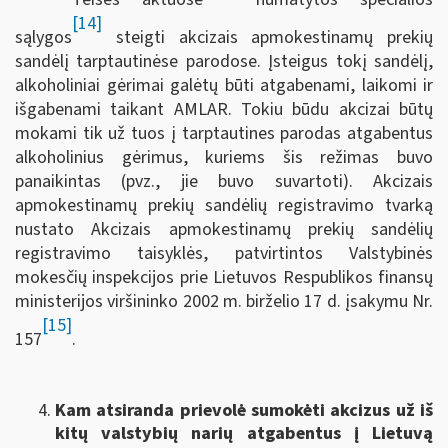
[14]
sąlygos
steigti akcizais apmokestinamų prekių
sandėlį tarptautinėse parodose. Įsteigus tokį sandėlį,
alkoholiniai gėrimai galėtų būti atgabenami, laikomi ir
išgabenami taikant AMLAR. Tokiu būdu akcizai būtų
mokami tik už tuos į tarptautines parodas atgabentus
alkoholinius gėrimus, kuriems šis režimas buvo
panaikintas (pvz., jie buvo suvartoti). Akcizais
apmokestinamų prekių sandėlių registravimo tvarką
nustato Akcizais apmokestinamų prekių sandėlių
registravimo taisyklės, patvirtintos Valstybinės
mokesčių inspekcijos prie Lietuvos Respublikos finansų
ministerijos viršininko 2002 m. birželio 17 d. įsakymu Nr.
[15]
157
.
Kam atsiranda prievolė sumokėti akcizus už iš
kitų valstybių narių atgabentus į Lietuvą