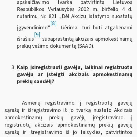
apskaičiavimo tvarka patvirtinta Lietuvos
Respublikos Vyriausybės 2002 m. birželio 4 d.
nutarimu Nr. 821 „Dėl Akcizų įstatymo nuostatų
[8]
įgyvendinimo“
. Gėrimai turi būti atgabenami
[9]
išrašius
supaprastintą akcizais apmokestinamų
prekių vežimo dokumentą (SAAD).
Kaip įsiregistruoti gavėju, laikinai registruotu
gavėju ar įsteigti akcizais apmokestinamų
prekių sandėlį?
Asmenų registravimo į registruotų gavėjų
sąrašą ir išregistravimo iš jo tvarką nustato Akcizais
apmokestinamų prekių gavėjų įregistravimo į
registruotų akcizais apmokestinamų prekių gavėjų
sąrašą ir išregistravimo iš jo taisyklės, patvirtintos