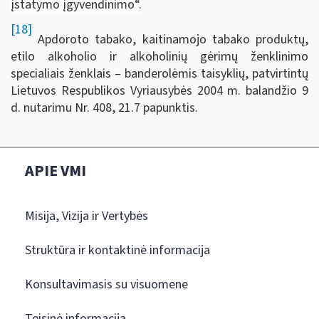
įstatymo įgyvendinimo“.
[18]
Apdoroto tabako, kaitinamojo tabako produktų,
etilo alkoholio ir alkoholinių gėrimų ženklinimo
specialiais ženklais – banderolėmis taisyklių, patvirtintų
Lietuvos Respublikos Vyriausybės 2004 m. balandžio 9
d. nutarimu Nr. 408, 21.7 papunktis.
APIE VMI
Misija, Vizija ir Vertybės
Struktūra ir kontaktinė informacija
Konsultavimasis su visuomene
Teisinė informacija