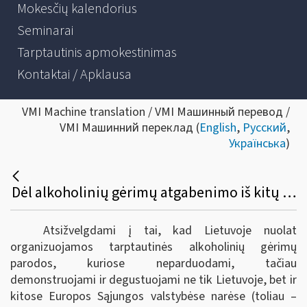
Mokesčių kalendorius
Seminarai
Tarptautinis apmokestinimas
Kontaktai / Apklausa
VMI Machine translation / VMI Машинный перевод /
VMI Машинний переклад (
English
,
Русский
,
Українська
)
Dėl alkoholinių gėrimų atgabenimo iš kitų Europos sąjungos valstybių narių į tarptautines parodas Lietuvoje bei akcizų sumokėjimo
Atsižvelgdami į tai, kad Lietuvoje nuolat
organizuojamos tarptautinės alkoholinių gėrimų
parodos, kuriose neparduodami, tačiau
demonstruojami ir degustuojami ne tik Lietuvoje, bet ir
kitose Europos Sąjungos valstybėse narėse (toliau –