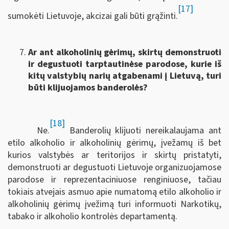
[17]
sumokėti Lietuvoje, akcizai gali būti grąžinti.
Ar ant alkoholinių gėrimų, skirtų demonstruoti
ir degustuoti tarptautinėse parodose, kurie iš
kitų valstybių narių atgabenami į Lietuvą, turi
būti klijuojamos banderolės?
[18]
Ne.
Banderolių klijuoti nereikalaujama ant
etilo alkoholio ir alkoholinių gėrimų, įvežamų iš bet
kurios valstybės ar teritorijos ir skirtų pristatyti,
demonstruoti ar degustuoti Lietuvoje organizuojamose
parodose ir reprezentaciniuose renginiuose, tačiau
tokiais atvejais asmuo apie numatomą etilo alkoholio ir
alkoholinių gėrimų įvežimą turi informuoti Narkotikų,
tabako ir alkoholio kontrolės departamentą.