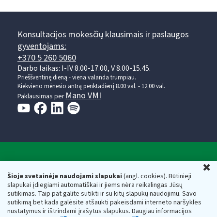
Konsultacijos mokesčių klausimais ir paslaugos
gyventojams:
+370 5 260 5060
Darbo laikas: I-IV 8.00-17.00, V 8.00-15.45.
Prieššventinę dieną - viena valanda trumpiau.
Kiekvieno mėnesio antrą penktadienį 8.00 val. - 12.00 val.
Mano VMI
Paklausimas per
Valstybinė mokesčių inspekcija prie Lietuvos
U
Respublikos finansų ministerijos
Šioje svetainėje naudojami slapukai
(angl. cookies). Būtinieji
slapukai įdiegiami automatiškai ir jiems nėra reikalingas Jūsų
Biudžetinė įstaiga. Juridinio asmens kodas — 188659752,
sutikimas. Taip pat galite sutikti ir su kitų slapukų naudojimu. Savo
adresas: Vasario 16-osios g. 14, 01107 Vilnius, Lietuva, el.paštas:
sutikimą bet kada galėsite atšaukti pakeisdami interneto naršyklės
vmi@vmi.lt
, E. pristatymo dėžutės adresas 188659752
nustatymus ir ištrindami įrašytus slapukus. Daugiau informacijos
Duomenys apie Valstybinę mokesčių inspekciją prie Lietuvos