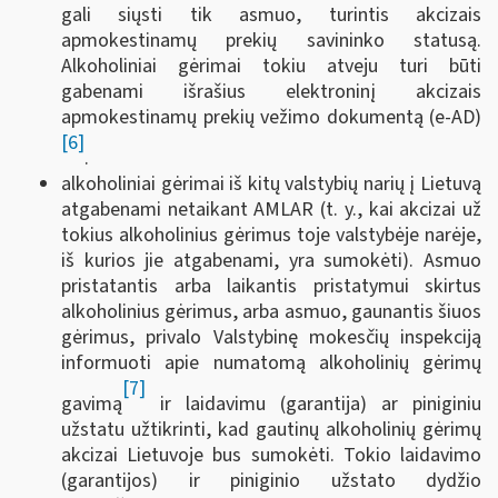
gali siųsti tik asmuo, turintis akcizais
apmokestinamų prekių savininko statusą.
Alkoholiniai gėrimai tokiu atveju turi būti
gabenami išrašius elektroninį akcizais
apmokestinamų prekių vežimo dokumentą (e-AD)
[6]
.
alkoholiniai gėrimai iš kitų valstybių narių į Lietuvą
atgabenami netaikant AMLAR (t. y., kai akcizai už
tokius alkoholinius gėrimus toje valstybėje narėje,
iš kurios jie atgabenami, yra sumokėti). Asmuo
pristatantis arba laikantis pristatymui skirtus
alkoholinius gėrimus, arba asmuo, gaunantis šiuos
gėrimus, privalo Valstybinę mokesčių inspekciją
informuoti apie numatomą alkoholinių gėrimų
[7]
gavimą
ir laidavimu (garantija) ar piniginiu
užstatu užtikrinti, kad gautinų alkoholinių gėrimų
akcizai Lietuvoje bus sumokėti. Tokio laidavimo
(garantijos) ir piniginio užstato dydžio