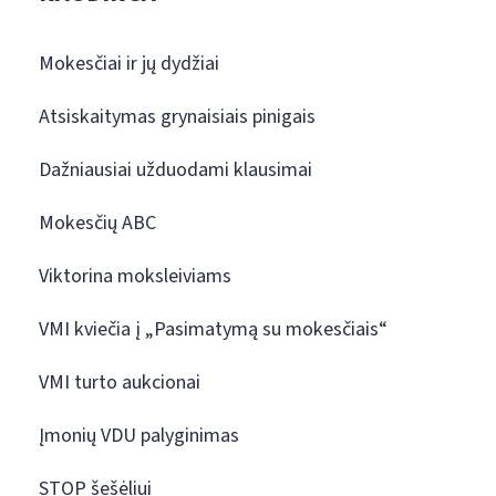
Mokesčiai ir jų dydžiai
Atsiskaitymas grynaisiais pinigais
Dažniausiai užduodami klausimai
Mokesčių ABC
Viktorina moksleiviams
VMI kviečia į „Pasimatymą su mokesčiais“
VMI turto aukcionai
Įmonių VDU palyginimas
STOP šešėliui