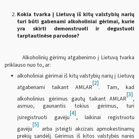
Kokia tvarka į Lietuvą iš kitų valstybių narių
turi būti gabenami alkoholiniai gėrimai, kurie
yra skirti demonstruoti ir degustuoti
tarptautinėse parodose?
Alkoholinių gėrimų atgabenimo į Lietuvą tvarka
priklauso nuo to, ar:
alkoholiniai gėrimai iš kitų valstybių narių į Lietuvą
[2]
atgabenami taikant AMLAR
. Tam, kad
[3]
alkoholinius gėrimus gautų taikant AMLAR
,
asmuo, gaunantis tokius gėrimus, turi
[4]
įsiregistruoti gavėju
, laikinai registruotu
[5]
gavėju
arba įsteigti akcizais apmokestinamų
prekių sandėlį. Gėrimus iš kitos valstybės narės