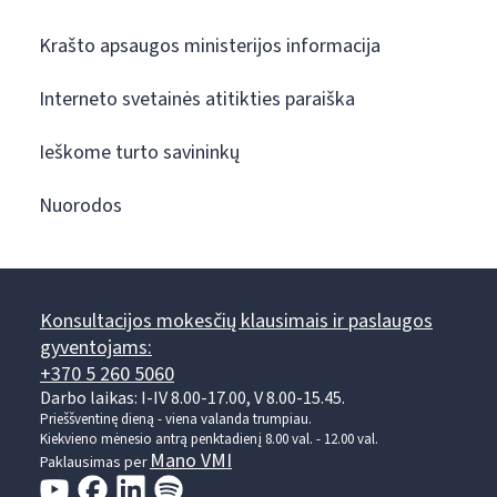
Krašto apsaugos ministerijos informacija
Interneto svetainės atitikties paraiška
Ieškome turto savininkų
Nuorodos
Konsultacijos mokesčių klausimais ir paslaugos
gyventojams:
+370 5 260 5060
Darbo laikas: I-IV 8.00-17.00, V 8.00-15.45.
Prieššventinę dieną - viena valanda trumpiau.
Kiekvieno mėnesio antrą penktadienį 8.00 val. - 12.00 val.
Mano VMI
Paklausimas per