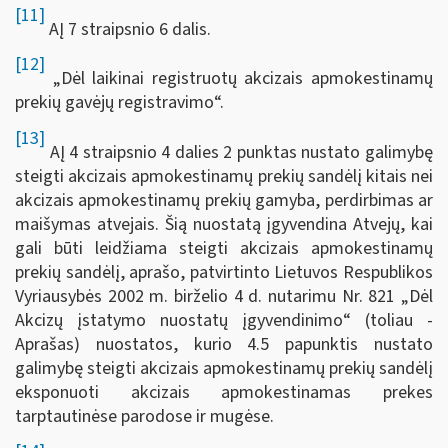
[11]
AĮ 7 straipsnio 6 dalis.
[12]
„Dėl laikinai registruotų akcizais apmokestinamų
prekių gavėjų registravimo“.
[13]
AĮ 4 straipsnio 4 dalies 2 punktas nustato galimybę
steigti akcizais apmokestinamų prekių sandėlį kitais nei
akcizais apmokestinamų prekių gamyba, perdirbimas ar
maišymas atvejais. Šią nuostatą įgyvendina Atvejų, kai
gali būti leidžiama steigti akcizais apmokestinamų
prekių sandėlį, aprašo, patvirtinto Lietuvos Respublikos
Vyriausybės 2002 m. birželio 4 d. nutarimu Nr. 821 „Dėl
Akcizų įstatymo nuostatų įgyvendinimo“ (toliau -
Aprašas) nuostatos, kurio 4.5 papunktis nustato
galimybę steigti akcizais apmokestinamų prekių sandėlį
eksponuoti akcizais apmokestinamas prekes
tarptautinėse parodose ir mugėse.