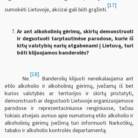
[17]
sumokėti Lietuvoje, akcizai gali būti grąžinti.
Ar ant alkoholinių gėrimų, skirtų demonstruoti
ir degustuoti tarptautinėse parodose, kurie iš
kitų valstybių narių atgabenami į Lietuvą, turi
būti klijuojamos banderolės?
[18]
Ne.
Banderolių klijuoti nereikalaujama ant
etilo alkoholio ir alkoholinių gėrimų, įvežamų iš bet
kurios valstybės ar teritorijos ir skirtų pristatyti,
demonstruoti ar degustuoti Lietuvoje organizuojamose
parodose ir reprezentaciniuose renginiuose, tačiau
tokiais atvejais asmuo apie numatomą etilo alkoholio ir
alkoholinių gėrimų įvežimą turi informuoti Narkotikų,
tabako ir alkoholio kontrolės departamentą.