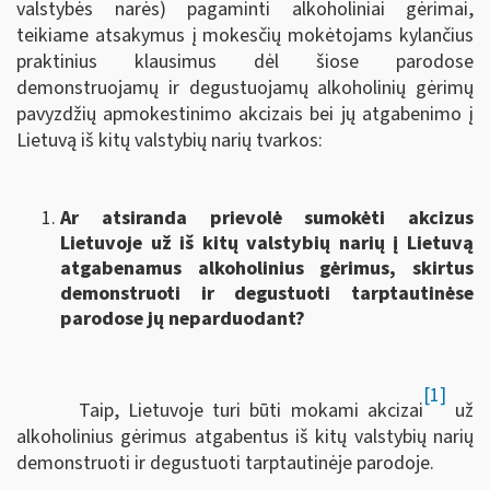
valstybės narės) pagaminti alkoholiniai gėrimai,
teikiame atsakymus į mokesčių mokėtojams kylančius
praktinius klausimus dėl šiose parodose
demonstruojamų ir degustuojamų alkoholinių gėrimų
pavyzdžių apmokestinimo akcizais bei jų atgabenimo į
Lietuvą iš kitų valstybių narių tvarkos:
Ar atsiranda prievolė sumokėti akcizus
Lietuvoje už iš kitų valstybių narių į Lietuvą
atgabenamus alkoholinius gėrimus, skirtus
demonstruoti ir degustuoti tarptautinėse
parodose jų neparduodant?
[1]
Taip, Lietuvoje turi būti mokami akcizai
už
alkoholinius gėrimus atgabentus iš kitų valstybių narių
demonstruoti ir degustuoti tarptautinėje parodoje.