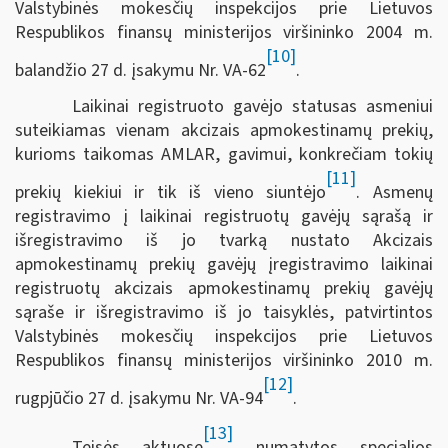
Valstybinės mokesčių inspekcijos prie Lietuvos
Respublikos finansų ministerijos viršininko 2004 m.
[10]
balandžio 27 d. įsakymu Nr. VA-62
.
Laikinai registruoto gavėjo statusas asmeniui
suteikiamas vienam akcizais apmokestinamų prekių,
kurioms taikomas AMLAR, gavimui, konkrečiam tokių
[11]
prekių kiekiui ir tik iš vieno siuntėjo
. Asmenų
registravimo į laikinai registruotų gavėjų sąrašą ir
išregistravimo iš jo tvarką nustato Akcizais
apmokestinamų prekių gavėjų įregistravimo laikinai
registruotų akcizais apmokestinamų prekių gavėjų
sąraše ir išregistravimo iš jo taisyklės, patvirtintos
Valstybinės mokesčių inspekcijos prie Lietuvos
Respublikos finansų ministerijos viršininko 2010 m.
[12]
rugpjūčio 27 d. įsakymu Nr. VA-94
.
[13]
Teisės aktuose
numatytos specialios