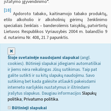
įstatymo įgyvendinimo“.
[18]
Apdoroto tabako, kaitinamojo tabako produktų,
etilo alkoholio ir alkoholinių gėrimų ženklinimo
specialiais ženklais – banderolėmis taisyklių, patvirtintų
Lietuvos Respublikos Vyriausybės 2004 m. balandžio 9
d. nutarimu Nr. 408, 21.7 papunktis.
Uždaryti
Šioje svetainėje naudojami slapukai
(angl.
cookies). Būtinieji slapukai įdiegiami automatiškai
ir jiems nėra reikalingas Jūsų sutikimas. Taip pat
galite sutikti ir su kitų slapukų naudojimu. Savo
sutikimą bet kada galėsite atšaukti pakeisdami
interneto naršyklės nustatymus ir ištrindami
įrašytus slapukus. Daugiau informacijos
Slapukų
politika
;
Privatumo politika.
Būtinieji slapukai