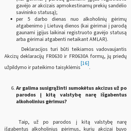
gavėjo ar akcizais apmokestinamų prekių sandėlio
savininko statusą);
per 5 darbo dienas nuo alkoholinių gėrimų
atgabenimo į Lietuvą dienos (kai gėrimai į parodą
gaunami įgijus laikinai registruoto gavėjo statusą
arba gėrimai atgabenti netaikant AMLAR).
Deklaracijos turi būti teikiamos vadovaujantis
Akcizų deklaracijų FR0630 ir FR0630A formų, jų priedų
[16]
užpildymo ir pateikimo taisyklėmis
.
Ar galima susigrąžinti sumokėtus akcizus už po
parodos į kitą valstybę narę išgabentus
alkoholinius gėrimus?
Taip, už po parodos į kitą valstybę narę
išgabentus alkoholinius gėrimus, kurių akcizai buvo