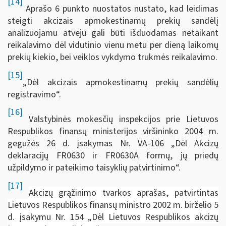
[14]
Aprašo 6 punkto nuostatos nustato, kad leidimas
steigti akcizais apmokestinamų prekių sandėlį
analizuojamu atveju gali būti išduodamas netaikant
reikalavimo dėl vidutinio vienu metu per dieną laikomų
prekių kiekio, bei veiklos vykdymo trukmės reikalavimo.
[15]
„Dėl akcizais apmokestinamų prekių sandėlių
registravimo“.
[16]
Valstybinės mokesčių inspekcijos prie Lietuvos
Respublikos finansų ministerijos viršininko 2004 m.
gegužės 26 d. įsakymas Nr. VA-106 „Dėl Akcizų
deklaracijų FR0630 ir FR0630A formų, jų priedų
užpildymo ir pateikimo taisyklių patvirtinimo“.
[17]
Akcizų grąžinimo tvarkos aprašas, patvirtintas
Lietuvos Respublikos finansų ministro 2002 m. birželio 5
d. įsakymu Nr. 154 „Dėl Lietuvos Respublikos akcizų