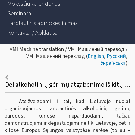
Mokesčių kalendorius
Seminarai
Tarptautinis apmokestinimas
Kontaktai / Apklausa
VMI Machine translation / VMI Машинный перевод /
VMI Машинний переклад (
English
,
Русский
,
Українська
)
Dėl alkoholinių gėrimų atgabenimo iš kitų Europos sąjungos valstybių narių į tarptautines parodas Lietuvoje bei akcizų sumokėjimo
Atsižvelgdami į tai, kad Lietuvoje nuolat
organizuojamos tarptautinės alkoholinių gėrimų
parodos, kuriose neparduodami, tačiau
demonstruojami ir degustuojami ne tik Lietuvoje, bet ir
kitose Europos Sąjungos valstybėse narėse (toliau –