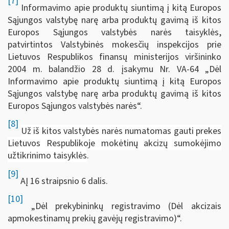
[7]
Informavimo apie produktų siuntimą į kitą Europos
Sąjungos valstybę narę arba produktų gavimą iš kitos
Europos Sąjungos valstybės narės taisyklės,
patvirtintos Valstybinės mokesčių inspekcijos prie
Lietuvos Respublikos finansų ministerijos viršininko
2004 m. balandžio 28 d. įsakymu Nr. VA-64 „Dėl
Informavimo apie produktų siuntimą į kitą Europos
Sąjungos valstybę narę arba produktų gavimą iš kitos
Europos Sąjungos valstybės narės“.
[8]
Už iš kitos valstybės narės numatomas gauti prekes
Lietuvos Respublikoje mokėtinų akcizų sumokėjimo
užtikrinimo taisyklės
.
[9]
AĮ 16 straipsnio 6 dalis.
[10]
„Dėl prekybininkų registravimo (Dėl akcizais
apmokestinamų prekių gavėjų registravimo)“.