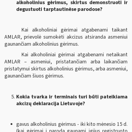
alkoholinius gėrimus, skirtus demonstruoti ir
degustuoti tarptautinėse parodose?
Kai alkoholiniai gėrimai atgabenami taikant
AMLAR, prievolė sumokėti akcizus atsiranda asmeniui
gaunančiam alkoholinius gėrimus.
Kai alkoholiniai gėrimai atgabenami netaikant
AMLAR – asmeniui, pristatančiam arba laikančiam
pristatymui skirtus alkoholinius gėrimus, arba asmeniui,
gaunančiam šiuos gėrimus.
Kokia tvarka ir terminais turi būti pateikiama
akcizų deklaracija Lietuvoje?
gavus alkoholinius gėrimus - iki kito mėnesio 15 d.
(kai gėrimai į parodą gaunami įgijus registruoto