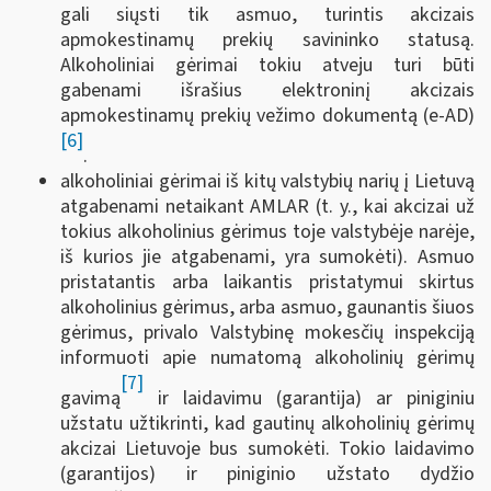
gali siųsti tik asmuo, turintis akcizais
apmokestinamų prekių savininko statusą.
Alkoholiniai gėrimai tokiu atveju turi būti
gabenami išrašius elektroninį akcizais
apmokestinamų prekių vežimo dokumentą (e-AD)
[6]
.
alkoholiniai gėrimai iš kitų valstybių narių į Lietuvą
atgabenami netaikant AMLAR (t. y., kai akcizai už
tokius alkoholinius gėrimus toje valstybėje narėje,
iš kurios jie atgabenami, yra sumokėti). Asmuo
pristatantis arba laikantis pristatymui skirtus
alkoholinius gėrimus, arba asmuo, gaunantis šiuos
gėrimus, privalo Valstybinę mokesčių inspekciją
informuoti apie numatomą alkoholinių gėrimų
[7]
gavimą
ir laidavimu (garantija) ar piniginiu
užstatu užtikrinti, kad gautinų alkoholinių gėrimų
akcizai Lietuvoje bus sumokėti. Tokio laidavimo
(garantijos) ir piniginio užstato dydžio