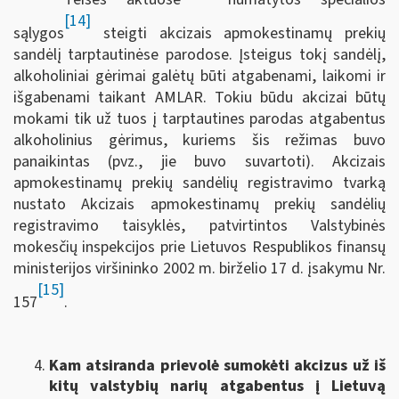
[14]
sąlygos
steigti akcizais apmokestinamų prekių
sandėlį tarptautinėse parodose. Įsteigus tokį sandėlį,
alkoholiniai gėrimai galėtų būti atgabenami, laikomi ir
išgabenami taikant AMLAR. Tokiu būdu akcizai būtų
mokami tik už tuos į tarptautines parodas atgabentus
alkoholinius gėrimus, kuriems šis režimas buvo
panaikintas (pvz., jie buvo suvartoti). Akcizais
apmokestinamų prekių sandėlių registravimo tvarką
nustato Akcizais apmokestinamų prekių sandėlių
registravimo taisyklės, patvirtintos Valstybinės
mokesčių inspekcijos prie Lietuvos Respublikos finansų
ministerijos viršininko 2002 m. birželio 17 d. įsakymu Nr.
[15]
157
.
Kam atsiranda prievolė sumokėti akcizus už iš
kitų valstybių narių atgabentus į Lietuvą