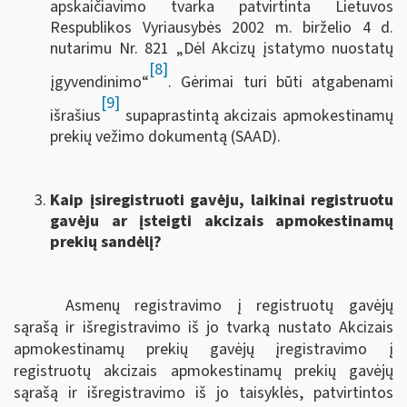
apskaičiavimo tvarka patvirtinta Lietuvos
Respublikos Vyriausybės 2002 m. birželio 4 d.
nutarimu Nr. 821 „Dėl Akcizų įstatymo nuostatų
[8]
įgyvendinimo“
. Gėrimai turi būti atgabenami
[9]
išrašius
supaprastintą akcizais apmokestinamų
prekių vežimo dokumentą (SAAD).
Kaip įsiregistruoti gavėju, laikinai registruotu
gavėju ar įsteigti akcizais apmokestinamų
prekių sandėlį?
Asmenų registravimo į registruotų gavėjų
sąrašą ir išregistravimo iš jo tvarką nustato Akcizais
apmokestinamų prekių gavėjų įregistravimo į
registruotų akcizais apmokestinamų prekių gavėjų
sąrašą ir išregistravimo iš jo taisyklės, patvirtintos