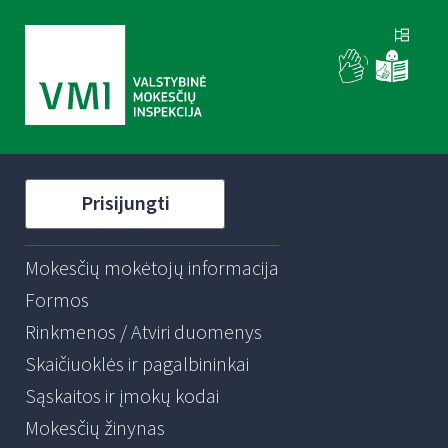
Prisijungti
Mokesčių mokėtojų informacija
Formos
Rinkmenos / Atviri duomenys
Skaičiuoklės ir pagalbininkai
Sąskaitos ir įmokų kodai
Mokesčių žinynas