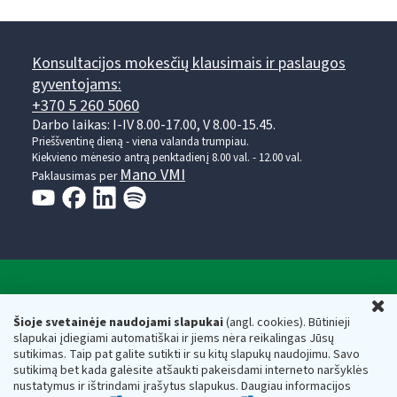
Konsultacijos mokesčių klausimais ir paslaugos
gyventojams:
+370 5 260 5060
Darbo laikas: I-IV 8.00-17.00, V 8.00-15.45.
Prieššventinę dieną - viena valanda trumpiau.
Kiekvieno mėnesio antrą penktadienį 8.00 val. - 12.00 val.
Mano VMI
Paklausimas per
Valstybinė mokesčių inspekcija prie Lietuvos
U
Respublikos finansų ministerijos
Šioje svetainėje naudojami slapukai
(angl. cookies). Būtinieji
slapukai įdiegiami automatiškai ir jiems nėra reikalingas Jūsų
Biudžetinė įstaiga. Juridinio asmens kodas — 188659752,
sutikimas. Taip pat galite sutikti ir su kitų slapukų naudojimu. Savo
adresas: Vasario 16-osios g. 14, 01107 Vilnius, Lietuva, el.paštas:
sutikimą bet kada galėsite atšaukti pakeisdami interneto naršyklės
vmi@vmi.lt
, E. pristatymo dėžutės adresas 188659752
nustatymus ir ištrindami įrašytus slapukus. Daugiau informacijos
Duomenys apie Valstybinę mokesčių inspekciją prie Lietuvos