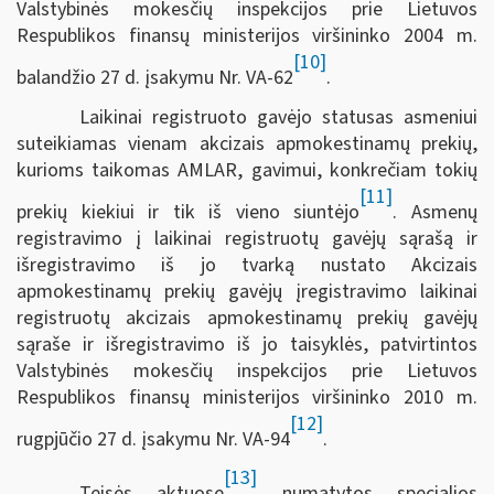
Valstybinės mokesčių inspekcijos prie Lietuvos
Respublikos finansų ministerijos viršininko 2004 m.
[10]
balandžio 27 d. įsakymu Nr. VA-62
.
Laikinai registruoto gavėjo statusas asmeniui
suteikiamas vienam akcizais apmokestinamų prekių,
kurioms taikomas AMLAR, gavimui, konkrečiam tokių
[11]
prekių kiekiui ir tik iš vieno siuntėjo
. Asmenų
registravimo į laikinai registruotų gavėjų sąrašą ir
išregistravimo iš jo tvarką nustato Akcizais
apmokestinamų prekių gavėjų įregistravimo laikinai
registruotų akcizais apmokestinamų prekių gavėjų
sąraše ir išregistravimo iš jo taisyklės, patvirtintos
Valstybinės mokesčių inspekcijos prie Lietuvos
Respublikos finansų ministerijos viršininko 2010 m.
[12]
rugpjūčio 27 d. įsakymu Nr. VA-94
.
[13]
Teisės aktuose
numatytos specialios