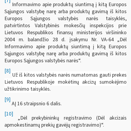
[7]
Informavimo apie produktų siuntimą į kitą Europos
Sąjungos valstybę narę arba produktų gavimą iš kitos
Europos Sąjungos valstybės narės taisyklės,
patvirtintos Valstybinės mokesčių inspekcijos prie
Lietuvos Respublikos finansų ministerijos viršininko
2004 m. balandžio 28 d. įsakymu Nr. VA-64 „Dėl
Informavimo apie produktų siuntimą į kitą Europos
Sąjungos valstybę narę arba produktų gavimą iš kitos
Europos Sąjungos valstybės narės“.
[8]
Už iš kitos valstybės narės numatomas gauti prekes
Lietuvos Respublikoje mokėtinų akcizų sumokėjimo
užtikrinimo taisyklės
.
[9]
AĮ 16 straipsnio 6 dalis.
[10]
„Dėl prekybininkų registravimo (Dėl akcizais
apmokestinamų prekių gavėjų registravimo)“.