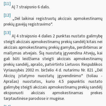
[11]
AĮ 7 straipsnio 6 dalis.
[12]
„Dėl laikinai registruotų akcizais apmokestinamų
prekių gavėjų registravimo“.
[13]
AĮ 4 straipsnio 4 dalies 2 punktas nustato galimybę
steigti akcizais apmokestinamų prekių sandėlį kitais nei
akcizais apmokestinamų prekių gamyba, perdirbimas ar
maišymas atvejais. Šią nuostatą įgyvendina Atvejų, kai
gali būti leidžiama steigti akcizais apmokestinamų
prekių sandėlį, aprašo, patvirtinto Lietuvos Respublikos
Vyriausybės 2002 m. birželio 4 d. nutarimu Nr. 821 „Dėl
Akcizų įstatymo nuostatų įgyvendinimo“ (toliau -
Aprašas) nuostatos, kurio 4.5 papunktis nustato
galimybę steigti akcizais apmokestinamų prekių sandėlį
eksponuoti akcizais apmokestinamas prekes
tarptautinėse parodose ir mugėse.