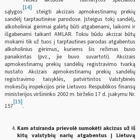
[14]
sąlygos
steigti akcizais apmokestinamų prekių
sandėlį tarptautinėse parodose. Įsteigus tokį sandėlį,
alkoholiniai gėrimai galėtų būti atgabenami, laikomi ir
išgabenami taikant AMLAR. Tokiu būdu akcizai būtų
mokami tik už tuos į tarptautines parodas atgabentus
alkoholinius gėrimus, kuriems šis režimas buvo
panaikintas (pvz., jie buvo suvartoti). Akcizais
apmokestinamų prekių sandėlių registravimo tvarką
nustato Akcizais apmokestinamų prekių sandėlių
registravimo taisyklės, patvirtintos Valstybinės
mokesčių inspekcijos prie Lietuvos Respublikos finansų
ministerijos viršininko 2002 m. birželio 17 d. įsakymu Nr.
[15]
157
.
Kam atsiranda prievolė sumokėti akcizus už iš
kitų valstybių narių atgabentus į Lietuvą