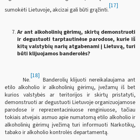
[17]
sumokėti Lietuvoje, akcizai gali būti grąžinti.
Ar ant alkoholinių gėrimų, skirtų demonstruoti
ir degustuoti tarptautinėse parodose, kurie iš
kitų valstybių narių atgabenami į Lietuvą, turi
būti klijuojamos banderolės?
[18]
Ne.
Banderolių klijuoti nereikalaujama ant
etilo alkoholio ir alkoholinių gėrimų, įvežamų iš bet
kurios valstybės ar teritorijos ir skirtų pristatyti,
demonstruoti ar degustuoti Lietuvoje organizuojamose
parodose ir reprezentaciniuose renginiuose, tačiau
tokiais atvejais asmuo apie numatomą etilo alkoholio ir
alkoholinių gėrimų įvežimą turi informuoti Narkotikų,
tabako ir alkoholio kontrolės departamentą.