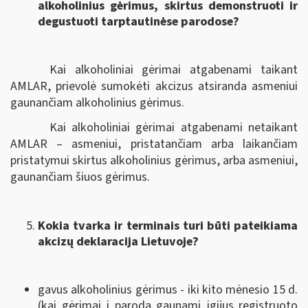
alkoholinius gėrimus, skirtus demonstruoti ir
degustuoti tarptautinėse parodose?
Kai alkoholiniai gėrimai atgabenami taikant
AMLAR, prievolė sumokėti akcizus atsiranda asmeniui
gaunančiam alkoholinius gėrimus.
Kai alkoholiniai gėrimai atgabenami netaikant
AMLAR – asmeniui, pristatančiam arba laikančiam
pristatymui skirtus alkoholinius gėrimus, arba asmeniui,
gaunančiam šiuos gėrimus.
Kokia tvarka ir terminais turi būti pateikiama
akcizų deklaracija Lietuvoje?
gavus alkoholinius gėrimus - iki kito mėnesio 15 d.
(kai gėrimai į parodą gaunami įgijus registruoto