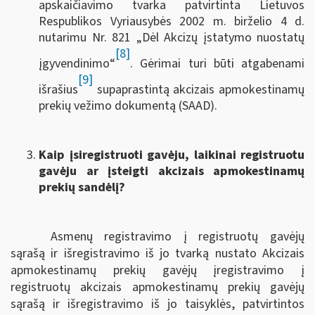
apskaičiavimo tvarka patvirtinta Lietuvos
Respublikos Vyriausybės 2002 m. birželio 4 d.
nutarimu Nr. 821 „Dėl Akcizų įstatymo nuostatų
[8]
įgyvendinimo“
. Gėrimai turi būti atgabenami
[9]
išrašius
supaprastintą akcizais apmokestinamų
prekių vežimo dokumentą (SAAD).
Kaip įsiregistruoti gavėju, laikinai registruotu
gavėju ar įsteigti akcizais apmokestinamų
prekių sandėlį?
Asmenų registravimo į registruotų gavėjų
sąrašą ir išregistravimo iš jo tvarką nustato Akcizais
apmokestinamų prekių gavėjų įregistravimo į
registruotų akcizais apmokestinamų prekių gavėjų
sąrašą ir išregistravimo iš jo taisyklės, patvirtintos