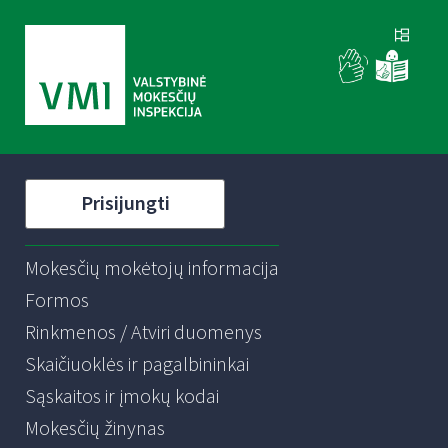
Prisijungti
Mokesčių mokėtojų informacija
Formos
Rinkmenos / Atviri duomenys
Skaičiuoklės ir pagalbininkai
Sąskaitos ir įmokų kodai
Mokesčių žinynas