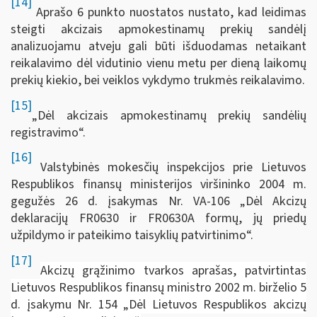
[14]
Aprašo 6 punkto nuostatos nustato, kad leidimas
steigti akcizais apmokestinamų prekių sandėlį
analizuojamu atveju gali būti išduodamas netaikant
reikalavimo dėl vidutinio vienu metu per dieną laikomų
prekių kiekio, bei veiklos vykdymo trukmės reikalavimo.
[15]
„Dėl akcizais apmokestinamų prekių sandėlių
registravimo“.
[16]
Valstybinės mokesčių inspekcijos prie Lietuvos
Respublikos finansų ministerijos viršininko 2004 m.
gegužės 26 d. įsakymas Nr. VA-106 „Dėl Akcizų
deklaracijų FR0630 ir FR0630A formų, jų priedų
užpildymo ir pateikimo taisyklių patvirtinimo“.
[17]
Akcizų grąžinimo tvarkos aprašas, patvirtintas
Lietuvos Respublikos finansų ministro 2002 m. birželio 5
d. įsakymu Nr. 154 „Dėl Lietuvos Respublikos akcizų