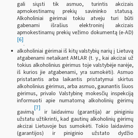
gali siųsti tik asmuo, turintis akcizais
apmokestinamų prekių savininko statusą.
Alkoholiniai gėrimai tokiu atveju turi būti
gabenami išrašius elektroninį akcizais
apmokestinamų prekių vežimo dokumentą (e-AD)
[6]
.
alkoholiniai gėrimai iš kitų valstybių narių į Lietuvą
atgabenami netaikant AMLAR (t. y., kai akcizai už
tokius alkoholinius gėrimus toje valstybėje narėje,
iš kurios jie atgabenami, yra sumokėti). Asmuo
pristatantis arba laikantis pristatymui skirtus
alkoholinius gėrimus, arba asmuo, gaunantis šiuos
gėrimus, privalo Valstybinę mokesčių inspekciją
informuoti apie numatomą alkoholinių gėrimų
[7]
gavimą
ir laidavimu (garantija) ar piniginiu
užstatu užtikrinti, kad gautinų alkoholinių gėrimų
akcizai Lietuvoje bus sumokėti. Tokio laidavimo
(garantijos) ir piniginio užstato dydžio