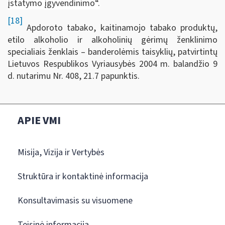
įstatymo įgyvendinimo“.
[18]
Apdoroto tabako, kaitinamojo tabako produktų,
etilo alkoholio ir alkoholinių gėrimų ženklinimo
specialiais ženklais – banderolėmis taisyklių, patvirtintų
Lietuvos Respublikos Vyriausybės 2004 m. balandžio 9
d. nutarimu Nr. 408, 21.7 papunktis.
APIE VMI
Misija, Vizija ir Vertybės
Struktūra ir kontaktinė informacija
Konsultavimasis su visuomene
Teisinė informacija