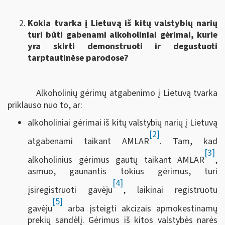
Kokia tvarka į Lietuvą iš kitų valstybių narių
turi būti gabenami alkoholiniai gėrimai, kurie
yra skirti demonstruoti ir degustuoti
tarptautinėse parodose?
Alkoholinių gėrimų atgabenimo į Lietuvą tvarka
priklauso nuo to, ar:
alkoholiniai gėrimai iš kitų valstybių narių į Lietuvą
[2]
atgabenami taikant AMLAR
. Tam, kad
[3]
alkoholinius gėrimus gautų taikant AMLAR
,
asmuo, gaunantis tokius gėrimus, turi
[4]
įsiregistruoti gavėju
, laikinai registruotu
[5]
gavėju
arba įsteigti akcizais apmokestinamų
prekių sandėlį. Gėrimus iš kitos valstybės narės