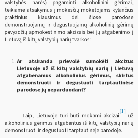
valstybės narės) pagaminti alkoholiniai gėrimai,
teikiame atsakymus į mokesčių mokėtojams kylančius
praktinius klausimus dėl šiose parodose
demonstruojamų ir degustuojamų alkoholinių gėrimų
pavyzdžių apmokestinimo akcizais bei jų atgabenimo į
Lietuvą iš kitų valstybių narių tvarkos:
Ar atsiranda prievolė sumokėti akcizus
Lietuvoje už iš kitų valstybių narių į Lietuvą
atgabenamus alkoholinius gėrimus, skirtus
demonstruoti ir degustuoti tarptautinėse
parodose jų neparduodant?
[1]
Taip, Lietuvoje turi būti mokami akcizai
už
alkoholinius gėrimus atgabentus iš kitų valstybių narių
demonstruoti ir degustuoti tarptautinėje parodoje.