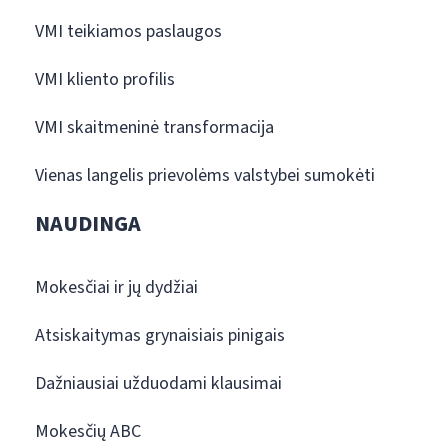
VMI teikiamos paslaugos
VMI kliento profilis
VMI skaitmeninė transformacija
Vienas langelis prievolėms valstybei sumokėti
NAUDINGA
Mokesčiai ir jų dydžiai
Atsiskaitymas grynaisiais pinigais
Dažniausiai užduodami klausimai
Mokesčių ABC