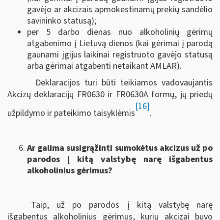
gavėjo ar akcizais apmokestinamų prekių sandėlio
savininko statusą);
per 5 darbo dienas nuo alkoholinių gėrimų
atgabenimo į Lietuvą dienos (kai gėrimai į parodą
gaunami įgijus laikinai registruoto gavėjo statusą
arba gėrimai atgabenti netaikant AMLAR).
Deklaracijos turi būti teikiamos vadovaujantis
Akcizų deklaracijų FR0630 ir FR0630A formų, jų priedų
[16]
užpildymo ir pateikimo taisyklėmis
.
Ar galima susigrąžinti sumokėtus akcizus už po
parodos į kitą valstybę narę išgabentus
alkoholinius gėrimus?
Taip, už po parodos į kitą valstybę narę
išgabentus alkoholinius gėrimus, kurių akcizai buvo