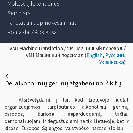
Mokesčių kalendorius
Seminarai
Tarptautinis apmokestinimas
Kontaktai / Apklausa
VMI Machine translation / VMI Машинный перевод /
VMI Машинний переклад (
English
,
Русский
,
Українська
)
Dėl alkoholinių gėrimų atgabenimo iš kitų Europos sąjungos valstybių narių į tarptautines parodas Lietuvoje bei akcizų sumokėjimo
Atsižvelgdami į tai, kad Lietuvoje nuolat
organizuojamos tarptautinės alkoholinių gėrimų
parodos, kuriose neparduodami, tačiau
demonstruojami ir degustuojami ne tik Lietuvoje, bet ir
kitose Europos Sąjungos valstybėse narėse (toliau –