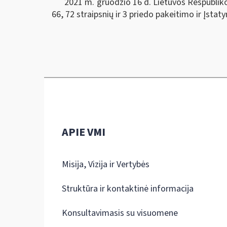
2021 m. gruodžio 16 d. Lietuvos Respublikos a
66, 72 straipsnių ir 3 priedo pakeitimo ir Įsta
APIE VMI
Misija, Vizija ir Vertybės
Struktūra ir kontaktinė informacija
Konsultavimasis su visuomene