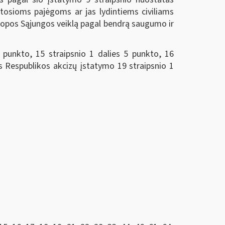
otosioms pajėgoms ar jas lydintiems civiliams
ropos Sąjungos veiklą pagal bendrą saugumo ir
1 punkto, 15 straipsnio 1 dalies 5 punkto, 16
vos Respublikos akcizų įstatymo 19 straipsnio 1