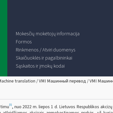
Mokesčių mokėtojų informacija
Formos
Rinkmenos / Atviri duomenys
Skaičiuoklės ir pagalbininkai
Sąskaitos ir įmokų kodai
Machine translation / VMI Машинный перевод / VMI Машин
[1]
itimu
, nuo 2022 m. liepos 1 d. Lietuvos Respublikos akcizų
 atleidžiamos akcizais apmokestinamos prekės, už kurias