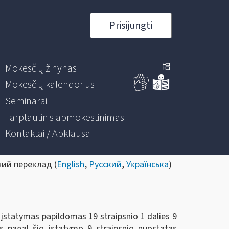
Prisijungti
Mokesčių žinynas
Mokesčių kalendorius
Seminarai
Tarptautinis apmokestinimas
Kontaktai / Apklausa
ний переклад (
English
,
Русский
,
Українська
)
 įstatymas papildomas 19 straipsnio 1 dalies 9
 pagal šio įstatymo 9 straipsnio nuostatas