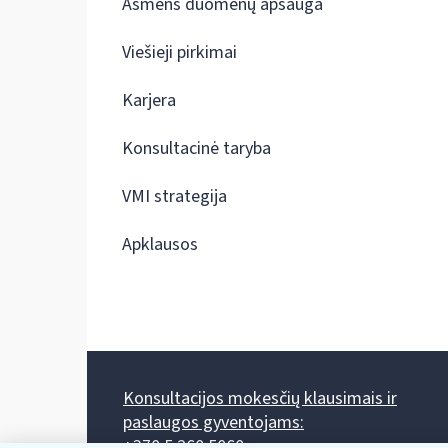
Asmens duomenų apsauga
Viešieji pirkimai
Karjera
Konsultacinė taryba
VMI strategija
Apklausos
Konsultacijos mokesčių klausimais ir
paslaugos gyventojams:
+370 5 260 5060