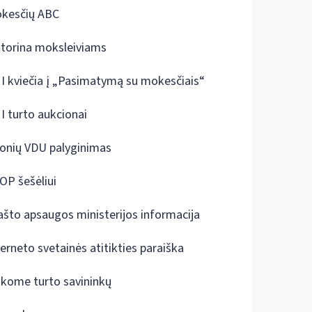
kesčių ABC
ktorina moksleiviams
I kviečia į „Pasimatymą su mokesčiais“
I turto aukcionai
onių VDU palyginimas
OP šešėliui
ašto apsaugos ministerijos informacija
terneto svetainės atitikties paraiška
škome turto savininkų