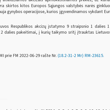
 yra skirtos kitos Europos Sąjungos valstybės narės ginklu
auja gynybos operacijose, kurios įgyvendinamos vykdant Eu
Lietuvos Respublikos akcizų įstatymo 9 straipsnio 1 dalies 
 2 dalies pakeitimai, į kurių taikymo sritį įtrauktas Lietu
MI prie FM
2022-06-29 rašte Nr.
(18.2-31-2 Mr) RM-23615
.