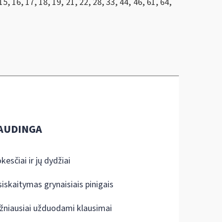
, 16, 17, 18, 19, 21, 22, 28, 33, 44, 46, 61, 64,
AUDINGA
kesčiai ir jų dydžiai
siskaitymas grynaisiais pinigais
žniausiai užduodami klausimai