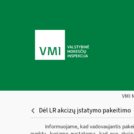
VMI 
Dėl LR akcizų įstatymo pakeitimo
Informuojame, kad vadovaujantis pake
punktu, kuriame nustatoma, kad nuo akcizų