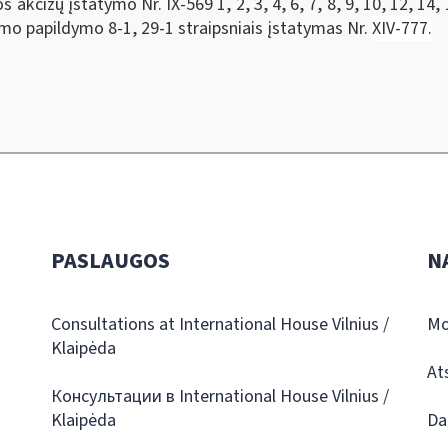
kcizų įstatymo Nr. IX-569 1, 2, 3, 4, 6, 7, 8, 9, 10, 12, 14, 15
tymo papildymo 8-1, 29-1 straipsniais įstatymas Nr.
XIV-777.
PASLAUGOS
N
Consultations at International House Vilnius /
Mo
Klaipėda
At
Консультации в International House Vilnius /
Klaipėda
Da