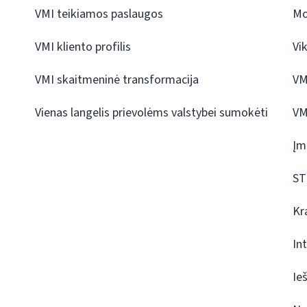
VMI teikiamos paslaugos
Mo
VMI kliento profilis
Vi
VMI skaitmeninė transformacija
VM
Vienas langelis prievolėms valstybei sumokėti
VM
Įm
ST
Kr
In
Ie