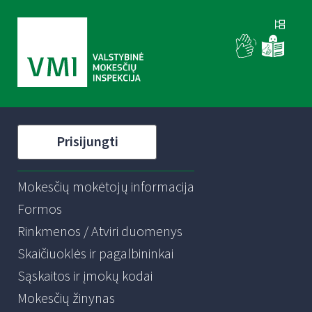
Prisijungti
Mokesčių mokėtojų informacija
Formos
Rinkmenos / Atviri duomenys
Skaičiuoklės ir pagalbininkai
Sąskaitos ir įmokų kodai
Mokesčių žinynas