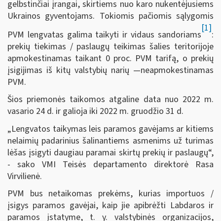
gelbstinčiai įrangai, skirtiems nuo karo nukentėjusiems
Ukrainos gyventojams. Tokiomis pačiomis sąlygomis
[1]
PVM lengvatas galima taikyti ir vidaus sandoriams
:
prekių tiekimas / paslaugų teikimas šalies teritorijoje
apmokestinamas taikant 0 proc. PVM tarifą, o prekių
įsigijimas iš kitų valstybių narių —neapmokestinamas
PVM.
Šios priemonės taikomos atgaline data nuo 2022 m.
vasario 24 d. ir galioja iki 2022 m. gruodžio 31 d.
„Lengvatos taikymas leis paramos gavėjams ar kitiems
nelaimių padarinius šalinantiems asmenims už turimas
lėšas įsigyti daugiau paramai skirtų prekių ir paslaugų“,
- sako VMI Teisės departamento direktorė Rasa
Virvilienė.
PVM bus netaikomas prekėms, kurias importuos /
įsigys paramos gavėjai, kaip jie apibrėžti Labdaros ir
paramos įstatyme, t. y. valstybinės organizacijos,