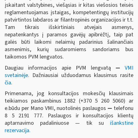
įskaitant valstybines, viešąsias ir kitas viešosios teisės
reglamentuojamas įstaigas, kompetentingų institucijų
patvirtintos labdaros ar filantropinės organizacijos ir t.t.
Tam tikrais išskirtiniais atvejais asmenys,
nepatenkantys į paramos gavėjų apibrėžtį, taip pat
galės būti laikomi nelaimių padarinius šalinančiais
asmenimis, kurių sudaromiems sandoriams bus
taikomos PVM lengvatos.
Daugiau informacijos apie PVM lengvatą
—
VMI
svetainėje
. Dažniausiai užduodamus klausimus rasite
čia
.
Primenama, jog konsultacijos mokesčių klausimais
teikiamos paskambinus 1882 (+370 5 260 5060) ar
e.būdu per Mano VMI, nuotolinės paslaugos
—
telefonu
8 5 2191 777. Paslaugos ir konsultacijos klientų
aptarnavimo padaliniuose — tik su
išankstine
rezervacija.