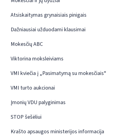
Mokesčiai ir jų dydžiai
Atsiskaitymas grynaisiais pinigais
Dažniausiai užduodami klausimai
Mokesčių ABC
Viktorina moksleiviams
VMI kviečia į „Pasimatymą su mokesčiais“
VMI turto aukcionai
Įmonių VDU palyginimas
STOP šešėliui
Krašto apsaugos ministerijos informacija