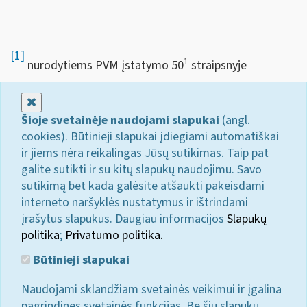
[1]
1
nurodytiems PVM įstatymo 50
straipsnyje
Uždaryti
Šioje svetainėje naudojami slapukai
(angl.
cookies). Būtinieji slapukai įdiegiami automatiškai
ir jiems nėra reikalingas Jūsų sutikimas. Taip pat
galite sutikti ir su kitų slapukų naudojimu. Savo
sutikimą bet kada galėsite atšaukti pakeisdami
interneto naršyklės nustatymus ir ištrindami
įrašytus slapukus. Daugiau informacijos
Slapukų
politika
;
Privatumo politika.
Būtinieji slapukai
Naudojami sklandžiam svetainės veikimui ir įgalina
pagrindines svetainės funkcijas. Be šių slapukų