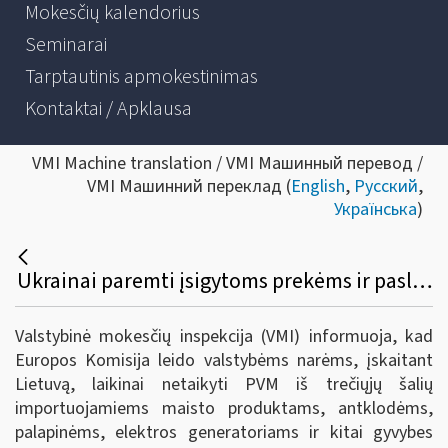
Mokesčių kalendorius
Seminarai
Tarptautinis apmokestinimas
Kontaktai / Apklausa
VMI Machine translation / VMI Машинный перевод /
VMI Машинний переклад (
English
,
Русский
,
Українська
)
Ukrainai paremti įsigytoms prekėms ir paslaugoms — PVM lengvata
Valstybinė mokesčių inspekcija (VMI) informuoja, kad
Europos Komisija leido valstybėms narėms, įskaitant
Lietuvą, laikinai netaikyti PVM iš trečiųjų šalių
importuojamiems maisto produktams, antklodėms,
palapinėms, elektros generatoriams ir kitai gyvybes