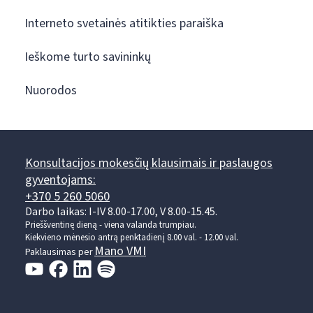
Interneto svetainės atitikties paraiška
Ieškome turto savininkų
Nuorodos
Konsultacijos mokesčių klausimais ir paslaugos
gyventojams:
+370 5 260 5060
Darbo laikas: I-IV 8.00-17.00, V 8.00-15.45.
Prieššventinę dieną - viena valanda trumpiau.
Kiekvieno mėnesio antrą penktadienį 8.00 val. - 12.00 val.
Mano VMI
Paklausimas per