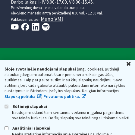
Darbo laikas: I-IV 8.00-17.00, V 8.00-15.45.
Prieššventinę dieną - viena valanda trumpiau.
Kiekvieno mėnesio antrą penktadienį 8.00 val. - 12.00 val.
Mano VMI
Paklausimas per
Valstybinė mokesčių inspekcija prie Lietuvos
U
Respublikos finansų ministerijos
Šioje svetainėje naudojami slapukai
(angl. cookies). Būtinieji
slapukai įdiegiami automatiškai ir jiems nėra reikalingas Jūsų
Biudžetinė įstaiga. Juridinio asmens kodas — 188659752,
sutikimas. Taip pat galite sutikti ir su kitų slapukų naudojimu. Savo
adresas: Vasario 16-osios g. 14, 01107 Vilnius, Lietuva, el.paštas:
sutikimą bet kada galėsite atšaukti pakeisdami interneto naršyklės
vmi@vmi.lt
, E. pristatymo dėžutės adresas 188659752
nustatymus ir ištrindami įrašytus slapukus. Daugiau informacijos
Duomenys apie Valstybinę mokesčių inspekciją prie Lietuvos
Slapukų politika
;
Privatumo politika.
Respublikos finansų ministerijos kaupiami ir saugomi Juridinių
asmenų registre
Būtinieji slapukai
Naudojami sklandžiam svetainės veikimui ir įgalina pagrindines
svetainės funkcijas. Be šių slapukų svetainė negali tinkamai veikti.
Analitiniai slapukai
Renka statistinę informaciją apie svetainės naudojimą ir