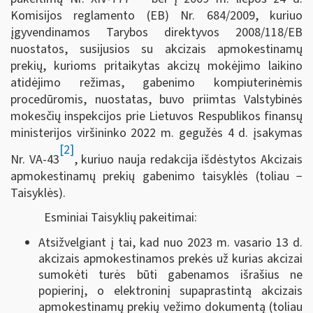
Komisijos reglamento (EB) Nr. 684/2009, kuriuo
įgyvendinamos Tarybos direktyvos 2008/118/EB
nuostatos, susijusios su akcizais apmokestinamų
prekių, kurioms pritaikytas akcizų mokėjimo laikino
atidėjimo režimas, gabenimo kompiuterinėmis
procedūromis, nuostatas, buvo priimtas Valstybinės
mokesčių inspekcijos prie Lietuvos Respublikos finansų
ministerijos viršininko 2022 m. gegužės 4 d. įsakymas
[2]
Nr. VA-43
, kuriuo nauja redakcija išdėstytos Akcizais
apmokestinamų prekių gabenimo taisyklės (toliau −
Taisyklės).
Esminiai Taisyklių pakeitimai:
Atsižvelgiant į tai, kad nuo 2023 m. vasario 13 d.
akcizais apmokestinamos prekės už kurias akcizai
sumokėti turės būti gabenamos išrašius ne
popierinį, o elektroninį supaprastintą akcizais
apmokestinamų prekių vežimo dokumentą (toliau