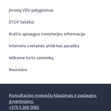
Įmonių VDU palyginimas
STOP šešėliui
Krašto apsaugos ministerijos informacija
Interneto svetainės atitikties paraiška
Ieškome turto savininkų
Nuorodos
Konsultacijos mokesčių klausimais ir paslaugos
gyventojams:
+370 5 260 5060