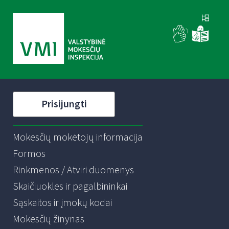
Prisijungti
Mokesčių mokėtojų informacija
Formos
Rinkmenos / Atviri duomenys
Skaičiuoklės ir pagalbininkai
Sąskaitos ir įmokų kodai
Mokesčių žinynas