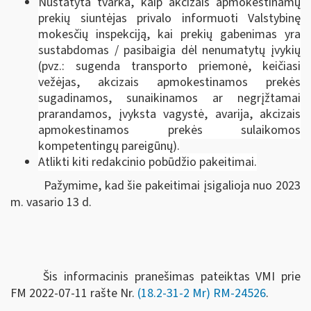
Nustatyta tvarka, kaip akcizais apmokestinamų
prekių siuntėjas privalo informuoti Valstybinę
mokesčių inspekciją, kai prekių gabenimas yra
sustabdomas / pasibaigia dėl nenumatytų įvykių
(pvz.: sugenda transporto priemonė, keičiasi
vežėjas, akcizais apmokestinamos prekės
sugadinamos, sunaikinamos ar negrįžtamai
prarandamos, įvyksta vagystė, avarija, akcizais
apmokestinamos prekės sulaikomos
kompetentingų pareigūnų).
Atlikti kiti redakcinio pobūdžio pakeitimai.
Pažymime, kad šie pakeitimai įsigalioja nuo 2023
m. vasario 13 d.
Šis informacinis pranešimas pateiktas VMI prie
FM
2022-07-11 rašte Nr.
(18.2-31-2 Mr) RM-24526
.