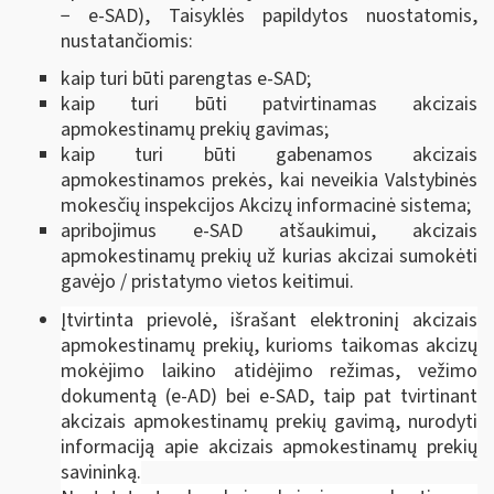
− e-SAD), Taisyklės papildytos nuostatomis,
nustatančiomis:
kaip turi būti parengtas e-SAD;
kaip turi būti patvirtinamas akcizais
apmokestinamų prekių gavimas;
kaip turi būti gabenamos akcizais
apmokestinamos prekės, kai neveikia Valstybinės
mokesčių inspekcijos Akcizų informacinė sistema;
apribojimus e-SAD atšaukimui, akcizais
apmokestinamų prekių už kurias akcizai sumokėti
gavėjo / pristatymo vietos keitimui.
Įtvirtinta prievolė, išrašant elektroninį akcizais
apmokestinamų prekių, kurioms taikomas akcizų
mokėjimo laikino atidėjimo režimas, vežimo
dokumentą (e-AD) bei e-SAD, taip pat tvirtinant
akcizais apmokestinamų prekių gavimą, nurodyti
informaciją apie akcizais apmokestinamų prekių
savininką.