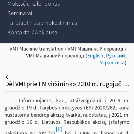
Mokesčių kalendorius
Seminarai
Tarptautinis apmokestinimas
Kontaktai / Apklausa
VMI Machine translation / VMI Машинный перевод /
VMI Машинний переклад (
English
,
Русский
,
Українська
)
Dėl VMI prie FM viršininko 2010 m. rugpjūčio 2 d. įsakymo Nr. VA-88 pakeitimo
Informuojame, kad, atsižvelgdami į 2019 m.
gruodžio 19 d. Tarybos direktyvos (ES) 2020/262, kuria
nustatoma bendroji akcizų tvarka, nuostatas, į 2021 m.
gruodžio 16 d. Lietuvos Respublikos akcizų įstatymo
[1]
pakeitimą Nr. XIV-777
bei į 2009 m. liepos 24 d.