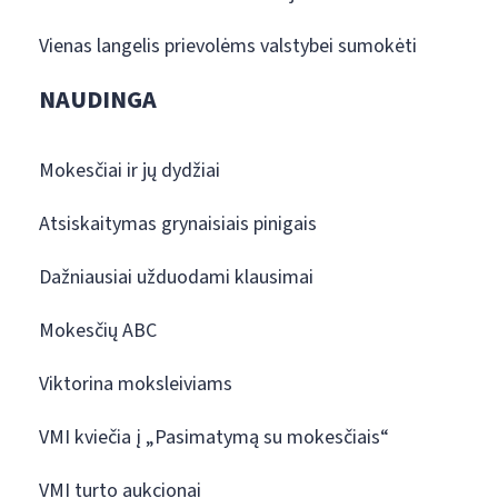
Vienas langelis prievolėms valstybei sumokėti
NAUDINGA
Mokesčiai ir jų dydžiai
Atsiskaitymas grynaisiais pinigais
Dažniausiai užduodami klausimai
Mokesčių ABC
Viktorina moksleiviams
VMI kviečia į „Pasimatymą su mokesčiais“
VMI turto aukcionai