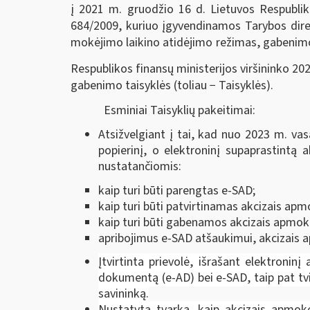
į 2021 m. gruodžio 16 d. Lietuvos Respublik
684/2009, kuriuo įgyvendinamos Tarybos dire
mokėjimo laikino atidėjimo režimas, gabenimo
Respublikos finansų ministerijos viršininko 20
gabenimo taisyklės (toliau − Taisyklės).
Esminiai Taisyklių pakeitimai:
Atsižvelgiant į tai, kad nuo 2023 m. va
popierinį, o elektroninį supaprastintą
nustatančiomis:
kaip turi būti parengtas e-SAD;
kaip turi būti patvirtinamas akcizais ap
kaip turi būti gabenamos akcizais apmok
apribojimus e-SAD atšaukimui, akcizais a
Įtvirtinta prievolė, išrašant elektron
dokumentą (e-AD) bei e-SAD, taip pat tv
savininką.
Nustatyta tvarka, kaip akcizais apmoke