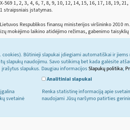
69 1, 2, 3, 4, 6, 7, 8, 9, 10, 12, 14, 15, 16, 17, 18, 19, 21, 2
1 straipsniais įstatymas.
Lietuvos Respublikos finansų ministerijos viršininko 2010 m.
ų mokėjimo laikino atidėjimo režimas, gabenimo taisyklių 
. cookies). Būtinieji slapukai įdiegiami automatiškai ir jiems
u kitų slapukų naudojimu. Savo sutikimą bet kada galėsite atš
i įrašytus slapukus. Daugiau informacijos
Slapukų politika
;
Pr
Analitiniai slapukai
įgalina
Renka statistinę informaciją apie svetai
ukų svetainė
naudojami Jūsų naršymo patirties gerini