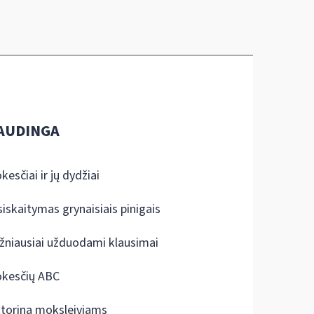
AUDINGA
kesčiai ir jų dydžiai
siskaitymas grynaisiais pinigais
žniausiai užduodami klausimai
kesčių ABC
ktorina moksleiviams