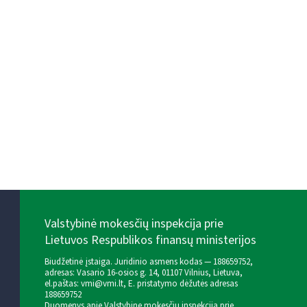
Valstybinė mokesčių inspekcija prie
Lietuvos Respublikos finansų ministerijos
Biudžetinė įstaiga. Juridinio asmens kodas — 188659752,
adresas: Vasario 16-osios g. 14, 01107 Vilnius, Lietuva,
el.paštas:
vmi@vmi.lt
, E. pristatymo dėžutės adresas
188659752
Duomenys apie Valstybinę mokesčių inspekciją prie