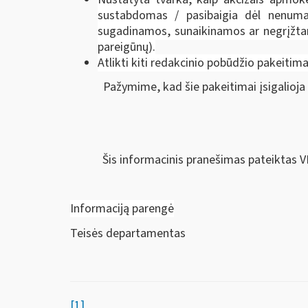
sustabdomas / pasibaigia dėl nenumat
sugadinamos, sunaikinamos ar negrįžta
pareigūnų).
Atlikti kiti redakcinio pobūdžio pakeitima
Pažymime, kad šie pakeitimai įsigalioja
Šis informacinis pranešimas pateiktas V
Informaciją parengė
Teisės departamentas
[1]