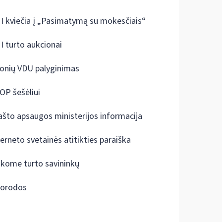
I kviečia į „Pasimatymą su mokesčiais“
I turto aukcionai
onių VDU palyginimas
OP šešėliui
ašto apsaugos ministerijos informacija
terneto svetainės atitikties paraiška
škome turto savininkų
orodos