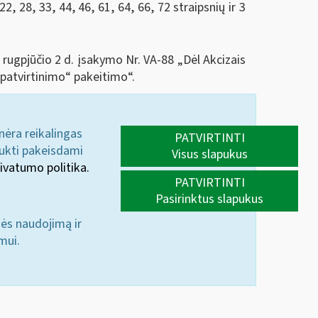
2, 28, 33, 44, 46, 61, 64, 66, 72 straipsnių ir 3
 rugpjūčio 2 d. įsakymo Nr. VA-88 „Dėl Akcizais
patvirtinimo“ pakeitimo“.
 nėra reikalingas
PATVIRTINTI
aukti pakeisdami
Visus slapukus
ivatumo politika.
PATVIRTINTI
Pasirinktus slapukus
nės naudojimą ir
mui.