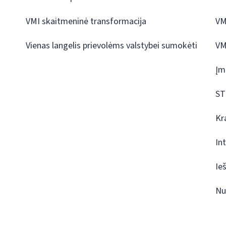
VMI skaitmeninė transformacija
VM
Vienas langelis prievolėms valstybei sumokėti
VM
Įm
ST
Kr
In
Ie
Nu