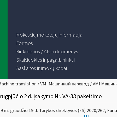
Mokesčių mokėtojų informacija
Formos
Rinkmenos / Atviri duomenys
Skaičiuoklės ir pagalbininkai
Sąskaitos ir įmokų kodai
Machine translation / VMI Машинный перевод / VMI Машин
 rugpjūčio 2 d. įsakymo Nr. VA-88 pakeitimo
9 m. gruodžio 19 d. Tarybos direktyvos (ES) 2020/262, kuria
[1]