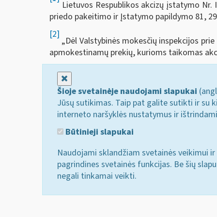
Lietuvos Respublikos akcizų įstatymo Nr. IX-5
priedo pakeitimo ir Įstatymo papildymo 81, 29
[2]
„Dėl Valstybinės mokesčių inspekcijos prie 
apmokestinamų prekių, kurioms taikomas akciz
Uždaryti
Šioje svetainėje naudojami slapukai
(angl
Jūsų sutikimas. Taip pat galite sutikti ir s
interneto naršyklės nustatymus ir ištrindam
Būtinieji slapukai
Naudojami sklandžiam svetainės veikimui ir 
pagrindines svetainės funkcijas. Be šių slap
negali tinkamai veikti.