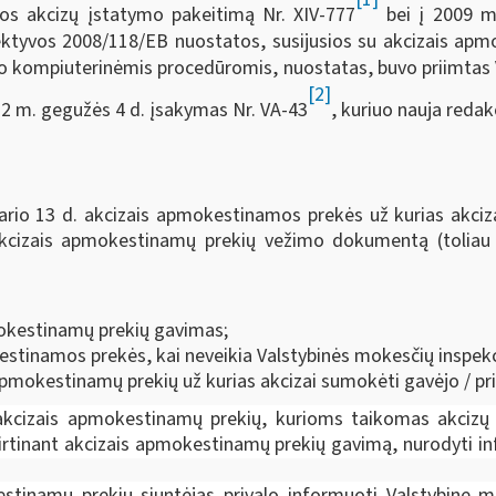
os akcizų įstatymo pakeitimą Nr. XIV-777
bei į 2009 m.
ktyvos 2008/118/EB nuostatos, susijusios su akcizais apmo
 kompiuterinėmis procedūromis, nuostatas, buvo priimtas V
[2]
22 m. gegužės 4 d. įsakymas Nr. VA-43
, kuriuo nauja reda
sario 13 d. akcizais apmokestinamos prekės už kurias akci
 akcizais apmokestinamų prekių vežimo dokumentą (toliau
mokestinamų prekių gavimas;
estinamos prekės, kai neveikia Valstybinės mokesčių inspekc
pmokestinamų prekių už kurias akcizai sumokėti gavėjo / pr
inį akcizais apmokestinamų prekių, kurioms taikomas akciz
irtinant akcizais apmokestinamų prekių gavimą, nurodyti i
stinamų prekių siuntėjas privalo informuoti Valstybinę m