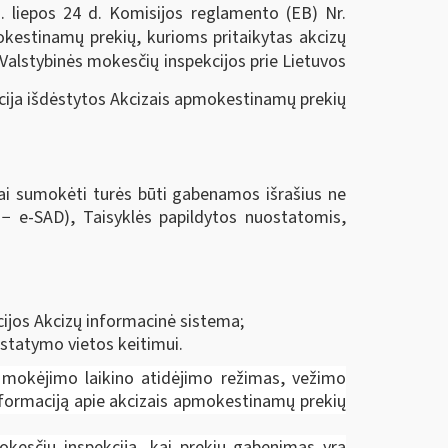
 liepos 24 d. Komisijos reglamento (EB) Nr.
kestinamų prekių, kurioms pritaikytas akcizų
alstybinės mokesčių inspekcijos prie Lietuvos
kcija išdėstytos Akcizais apmokestinamų prekių
zai sumokėti turės būti gabenamos išrašius ne
 − e-SAD), Taisyklės papildytos nuostatomis,
ijos Akcizų informacinė sistema;
istatymo vietos keitimui.
ų mokėjimo laikino atidėjimo režimas, vežimo
nformaciją apie akcizais apmokestinamų prekių
okesčių inspekciją, kai prekių gabenimas yra