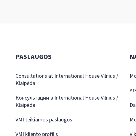
PASLAUGOS
N
Consultations at International House Vilnius /
Mo
Klaipėda
At
Консультации в International House Vilnius /
Klaipėda
Da
VMI teikiamos paslaugos
Mo
VMI kliento profilis
Vi