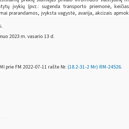
ytų įvykių (pvz.: sugenda transporto priemonė, keičia
mai prarandamos, įvyksta vagystė, avarija, akcizais apm
i.
 nuo 2023 m. vasario 13 d.
MI prie FM
2022-07-11 rašte Nr.
(18.2-31-2 Mr) RM-24526
.