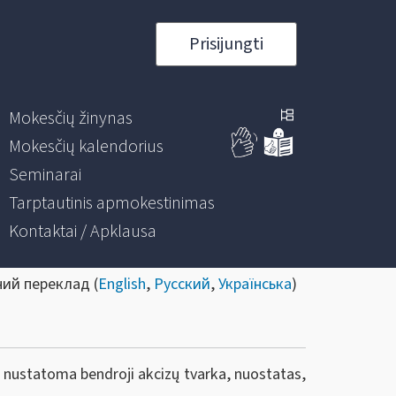
Prisijungti
Mokesčių žinynas
Mokesčių kalendorius
Seminarai
Tarptautinis apmokestinimas
Kontaktai / Apklausa
ний переклад (
English
,
Русский
,
Українська
)
 nustatoma bendroji akcizų tvarka, nuostatas,