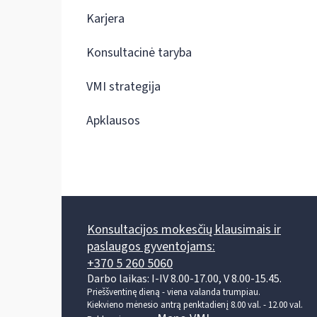
Karjera
Konsultacinė taryba
VMI strategija
Apklausos
Konsultacijos mokesčių klausimais ir
paslaugos gyventojams:
+370 5 260 5060
Darbo laikas: I-IV 8.00-17.00, V 8.00-15.45.
Prieššventinę dieną - viena valanda trumpiau.
Kiekvieno mėnesio antrą penktadienį 8.00 val. - 12.00 val.