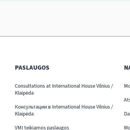
PASLAUGOS
N
Consultations at International House Vilnius /
Mo
Klaipėda
At
Консультации в International House Vilnius /
Klaipėda
Da
VMI teikiamos paslaugos
Mo