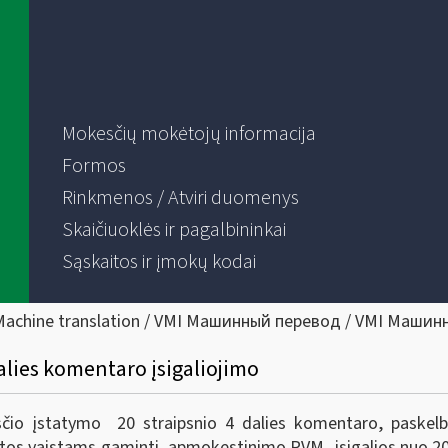
Mokesčių mokėtojų informacija
Formos
Rinkmenos / Atviri duomenys
Skaičiuoklės ir pagalbininkai
Sąskaitos ir įmokų kodai
Machine translation / VMI Машинный перевод / VMI Машин
alies komentaro įsigaliojimo
io įstatymo 20 straipsnio 4 dalies komentaro, paskelbt
rtos vaistams gaminti, apmokestinimo PVM, įsigalios nuo 20