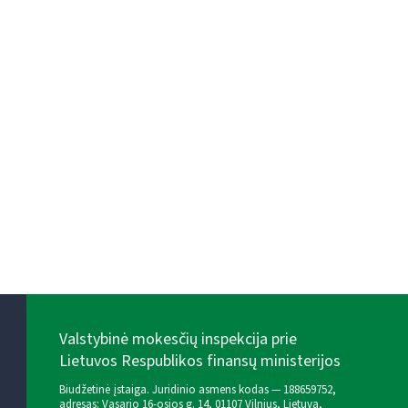
Valstybinė mokesčių inspekcija prie
Lietuvos Respublikos finansų ministerijos
Biudžetinė įstaiga. Juridinio asmens kodas — 188659752,
adresas: Vasario 16-osios g. 14, 01107 Vilnius, Lietuva,