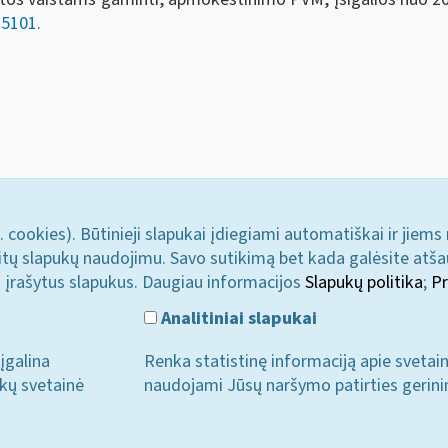
25101.
. cookies). Būtinieji slapukai įdiegiami automatiškai ir jiems
u kitų slapukų naudojimu. Savo sutikimą bet kada galėsite atš
i įrašytus slapukus. Daugiau informacijos
Slapukų politika
;
Pr
Analitiniai slapukai
įgalina
Renka statistinę informaciją apie svetai
ukų svetainė
naudojami Jūsų naršymo patirties gerini