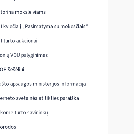
ktorina moksleiviams
I kviečia į „Pasimatymą su mokesčiais“
I turto aukcionai
onių VDU palyginimas
OP šešėliui
ašto apsaugos ministerijos informacija
terneto svetainės atitikties paraiška
škome turto savininkų
orodos