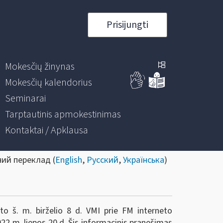
Prisijungti
Mokesčių žinynas
Mokesčių kalendorius
Seminarai
Tarptautinis apmokestinimas
Kontaktai / Apklausa
ний переклад (
English
,
Русский
,
Українська
)
o š. m. birželio 8 d. VMI prie FM interneto
22 m. liepos 20 d. Šis informacinis pranešimas