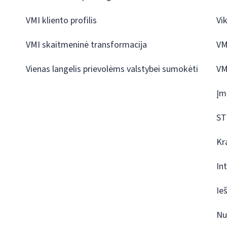
VMI kliento profilis
Vi
VMI skaitmeninė transformacija
VM
Vienas langelis prievolėms valstybei sumokėti
VM
Įm
ST
Kr
In
Ie
Nu