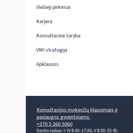
Viešieji pirkimai
Karjera
Konsultacinė taryba
VMI strategija
Apklausos
Konsultacijos mokesčių klausimais ir
paslaugos gyventojams:
+370 5 260 5060
Darbo laikas: I-IV 8.00-17.00, V 8.00-15.45.