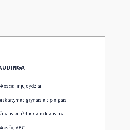
AUDINGA
kesčiai ir jų dydžiai
siskaitymas grynaisiais pinigais
žniausiai užduodami klausimai
kesčių ABC