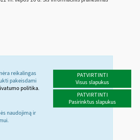
 nėra reikalingas
PATVIRTINTI
aukti pakeisdami
Visus slapukus
ivatumo politika.
PATVIRTINTI
Pasirinktus slapukus
nės naudojimą ir
mui.