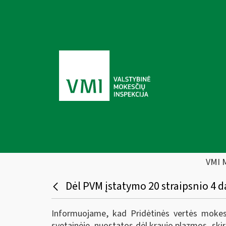
VMI 
Dėl PVM įstatymo 20 straipsnio 4 d
Informuojame, kad Pridėtinės vertės mokesč
svetainėje, nuostatos dėl kraujo plazmos, ski