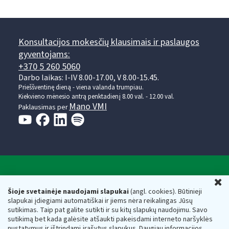
Konsultacijos mokesčių klausimais ir paslaugos
gyventojams:
+370 5 260 5060
Darbo laikas: I-IV 8.00-17.00, V 8.00-15.45.
Prieššventinę dieną - viena valanda trumpiau.
Kiekvieno mėnesio antrą penktadienį 8.00 val. - 12.00 val.
Mano VMI
Paklausimas per
Valstybinė mokesčių inspekcija prie Lietuvos
U
Respublikos finansų ministerijos
Šioje svetainėje naudojami slapukai
(angl. cookies). Būtinieji
slapukai įdiegiami automatiškai ir jiems nėra reikalingas Jūsų
Biudžetinė įstaiga. Juridinio asmens kodas — 188659752,
sutikimas. Taip pat galite sutikti ir su kitų slapukų naudojimu. Savo
adresas: Vasario 16-osios g. 14, 01107 Vilnius, Lietuva, el.paštas:
sutikimą bet kada galėsite atšaukti pakeisdami interneto naršyklės
vmi@vmi.lt
, E. pristatymo dėžutės adresas 188659752
nustatymus ir ištrindami įrašytus slapukus. Daugiau informacijos