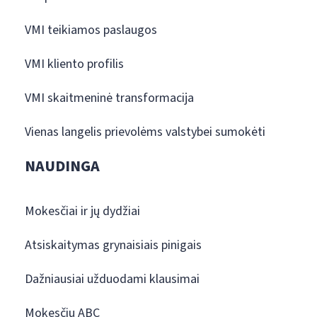
VMI teikiamos paslaugos
VMI kliento profilis
VMI skaitmeninė transformacija
Vienas langelis prievolėms valstybei sumokėti
NAUDINGA
Mokesčiai ir jų dydžiai
Atsiskaitymas grynaisiais pinigais
Dažniausiai užduodami klausimai
Mokesčių ABC