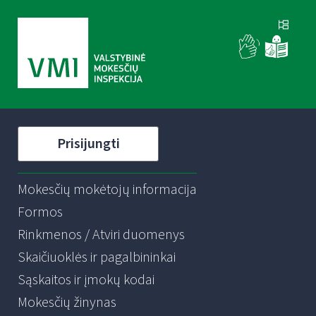
Prisijungti
Mokesčių mokėtojų informacija
Formos
Rinkmenos / Atviri duomenys
Skaičiuoklės ir pagalbininkai
Sąskaitos ir įmokų kodai
Mokesčių žinynas