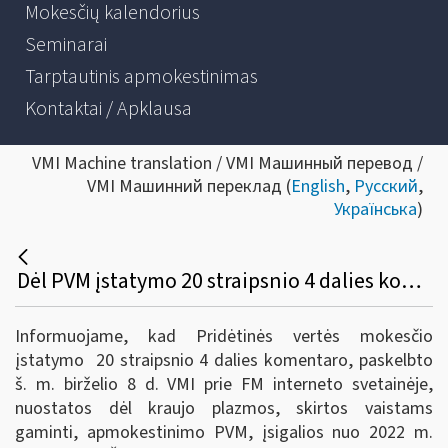
Mokesčių kalendorius
Seminarai
Tarptautinis apmokestinimas
Kontaktai / Apklausa
VMI Machine translation / VMI Машинный перевод /
VMI Машинний переклад (
English
,
Русский
,
Українська
)
Dėl PVM įstatymo 20 straipsnio 4 dalies komentaro įsigaliojimo
Informuojame, kad Pridėtinės vertės mokesčio
įstatymo 20 straipsnio 4 dalies komentaro, paskelbto
š. m. birželio 8 d. VMI prie FM interneto svetainėje,
nuostatos dėl kraujo plazmos, skirtos vaistams
gaminti, apmokestinimo PVM, įsigalios nuo 2022 m.