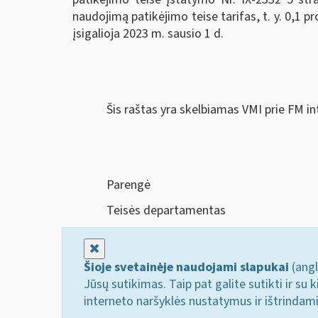
naudojimą patikėjimo teise tarifas, t. y. 0,1 
įsigalioja 2023 m. sausio 1 d.
Šis raštas yra skelbiamas VMI prie FM i
Parengė
Teisės departamentas
Uždaryti
Šioje svetainėje naudojami slapukai
(angl
Jūsų sutikimas. Taip pat galite sutikti ir s
interneto naršyklės nustatymus ir ištrindam