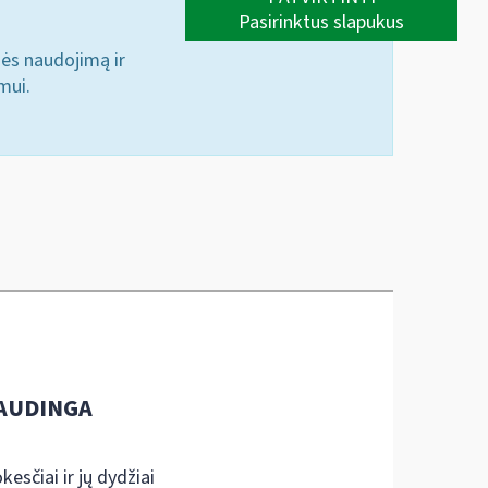
Pasirinktus slapukus
nės naudojimą ir
mui.
AUDINGA
kesčiai ir jų dydžiai