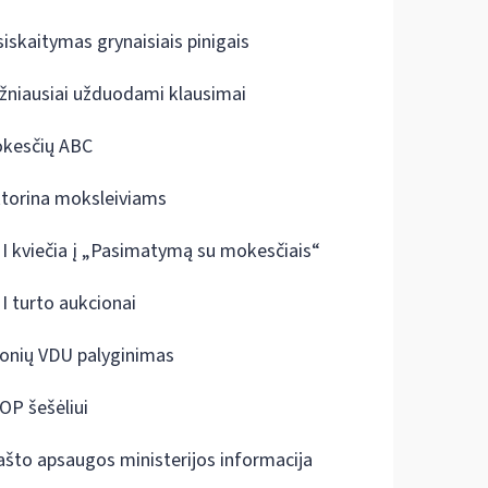
siskaitymas grynaisiais pinigais
žniausiai užduodami klausimai
kesčių ABC
ktorina moksleiviams
I kviečia į „Pasimatymą su mokesčiais“
I turto aukcionai
onių VDU palyginimas
OP šešėliui
ašto apsaugos ministerijos informacija