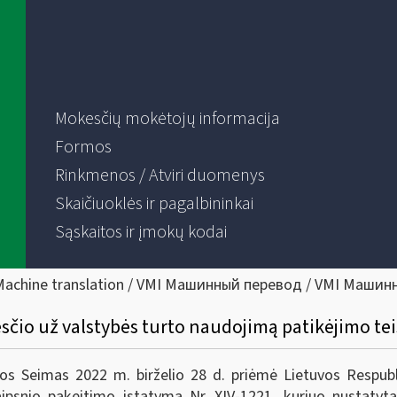
Mokesčių mokėtojų informacija
Formos
Rinkmenos / Atviri duomenys
Skaičiuoklės ir pagalbininkai
Sąskaitos ir įmokų kodai
Machine translation / VMI Машинный перевод / VMI Машин
čio už valstybės turto naudojimą patikėjimo te
os Seimas 2022 m. birželio 28 d. priėmė Lietuvos Respub
aipsnio pakeitimo įstatymą Nr. XIV-1221, kuriuo nustatyt