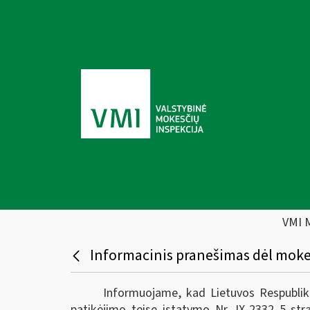
VMI 
Informacinis pranešimas dėl mokes
Informuojame, kad Lietuvos Respublik
patikėjimo teise įstatymo Nr. IX-2332 5 str