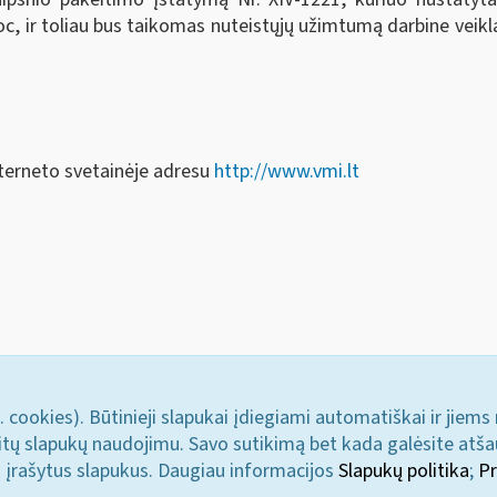
proc, ir toliau bus taikomas nuteistųjų užimtumą darbine veik
nterneto svetainėje adresu
http://www.vmi.lt
. cookies). Būtinieji slapukai įdiegiami automatiškai ir jiems
u kitų slapukų naudojimu. Savo sutikimą bet kada galėsite atš
i įrašytus slapukus. Daugiau informacijos
Slapukų politika
;
Pr