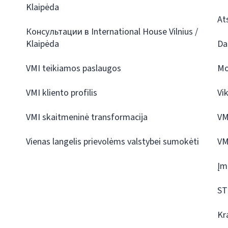
Klaipėda
At
Консультации в International House Vilnius /
Klaipėda
Da
VMI teikiamos paslaugos
Mo
VMI kliento profilis
Vi
VMI skaitmeninė transformacija
VM
Vienas langelis prievolėms valstybei sumokėti
VM
Įm
ST
Kr