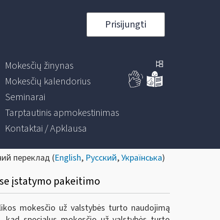
Prisijungti
Mokesčių žinynas
Mokesčių kalendorius
Seminarai
Tarptautinis apmokestinimas
Kontaktai / Apklausa
ний переклад (
English
,
Русский
,
Українська
)
ise įstatymo pakeitimo
likos mokesčio už valstybės turto naudojimą
a, kad specialus mokesčio už valstybės turto