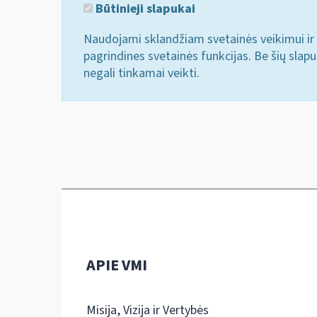
Būtinieji slapukai
Naudojami sklandžiam svetainės veikimui ir 
pagrindines svetainės funkcijas. Be šių slap
negali tinkamai veikti.
APIE VMI
Misija, Vizija ir Vertybės