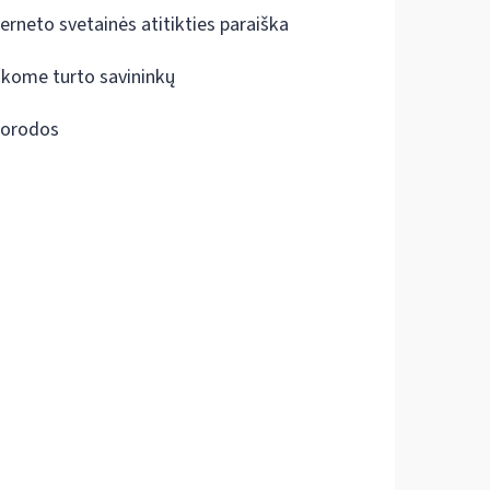
terneto svetainės atitikties paraiška
škome turto savininkų
orodos