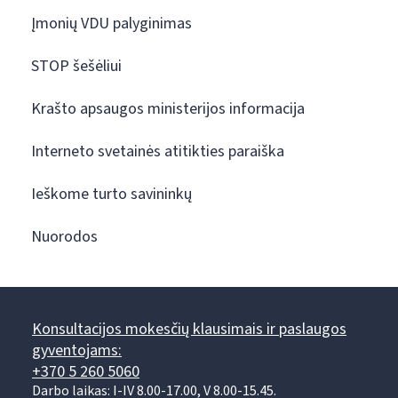
Įmonių VDU palyginimas
STOP šešėliui
Krašto apsaugos ministerijos informacija
Interneto svetainės atitikties paraiška
Ieškome turto savininkų
Nuorodos
Konsultacijos mokesčių klausimais ir paslaugos
gyventojams:
+370 5 260 5060
Darbo laikas: I-IV 8.00-17.00, V 8.00-15.45.