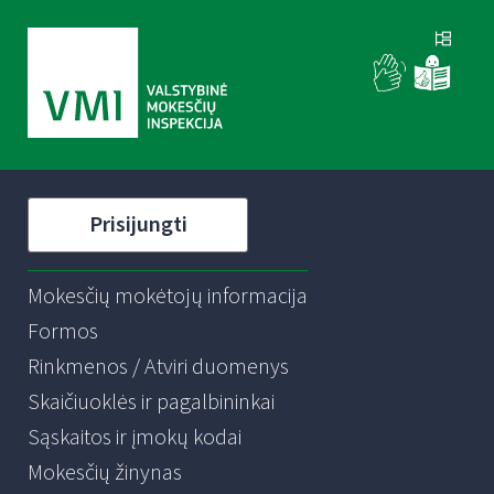
Prisijungti
Mokesčių mokėtojų informacija
Formos
Rinkmenos / Atviri duomenys
Skaičiuoklės ir pagalbininkai
Sąskaitos ir įmokų kodai
Mokesčių žinynas