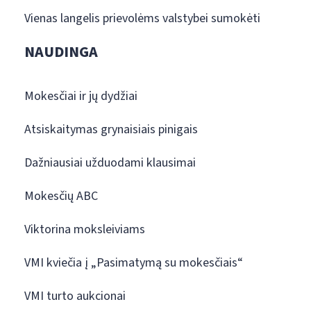
Vienas langelis prievolėms valstybei sumokėti
NAUDINGA
Mokesčiai ir jų dydžiai
Atsiskaitymas grynaisiais pinigais
Dažniausiai užduodami klausimai
Mokesčių ABC
Viktorina moksleiviams
VMI kviečia į „Pasimatymą su mokesčiais“
VMI turto aukcionai