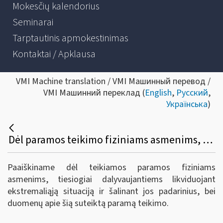
Mokesčių kalendorius
Seminarai
Tarptautinis apmokestinimas
Kontaktai / Apklausa
VMI Machine translation / VMI Машинный перевод /
VMI Машинний переклад (
English
,
Русский
,
Українська
)
Dėl paramos teikimo fiziniams asmenims, dalyvaujantiems likviduojant ekstremaliąją situaciją ir šalinant jos padarinius
Paaiškiname dėl teikiamos paramos fiziniams
asmenims, tiesiogiai dalyvaujantiems likviduojant
ekstremaliąją situaciją ir šalinant jos padarinius, bei
duomenų apie šią suteiktą paramą teikimo.