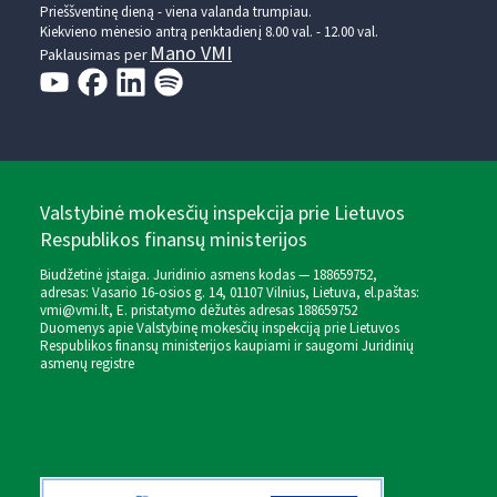
Prieššventinę dieną - viena valanda trumpiau.
Kiekvieno mėnesio antrą penktadienį 8.00 val. - 12.00 val.
Mano VMI
Paklausimas per
Valstybinė mokesčių inspekcija prie Lietuvos
Respublikos finansų ministerijos
Biudžetinė įstaiga. Juridinio asmens kodas — 188659752,
adresas: Vasario 16-osios g. 14, 01107 Vilnius, Lietuva, el.paštas:
vmi@vmi.lt
, E. pristatymo dėžutės adresas 188659752
Duomenys apie Valstybinę mokesčių inspekciją prie Lietuvos
Respublikos finansų ministerijos kaupiami ir saugomi Juridinių
asmenų registre