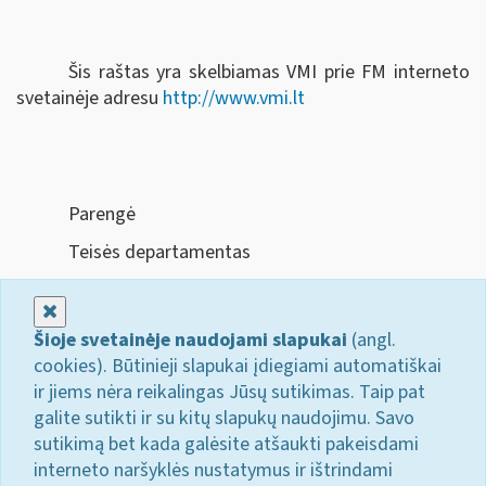
Šis raštas yra skelbiamas VMI prie FM interneto
svetainėje adresu
http://www.vmi.lt
Parengė
Teisės departamentas
Uždaryti
Šioje svetainėje naudojami slapukai
(angl.
cookies). Būtinieji slapukai įdiegiami automatiškai
ir jiems nėra reikalingas Jūsų sutikimas. Taip pat
galite sutikti ir su kitų slapukų naudojimu. Savo
sutikimą bet kada galėsite atšaukti pakeisdami
interneto naršyklės nustatymus ir ištrindami