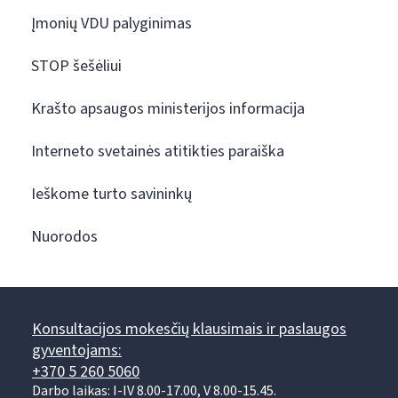
Įmonių VDU palyginimas
STOP šešėliui
Krašto apsaugos ministerijos informacija
Interneto svetainės atitikties paraiška
Ieškome turto savininkų
Nuorodos
Konsultacijos mokesčių klausimais ir paslaugos
gyventojams:
+370 5 260 5060
Darbo laikas: I-IV 8.00-17.00, V 8.00-15.45.