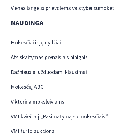
Vienas langelis prievolėms valstybei sumokėti
NAUDINGA
Mokesčiai ir jų dydžiai
Atsiskaitymas grynaisiais pinigais
Dažniausiai užduodami klausimai
Mokesčių ABC
Viktorina moksleiviams
VMI kviečia į „Pasimatymą su mokesčiais“
VMI turto aukcionai