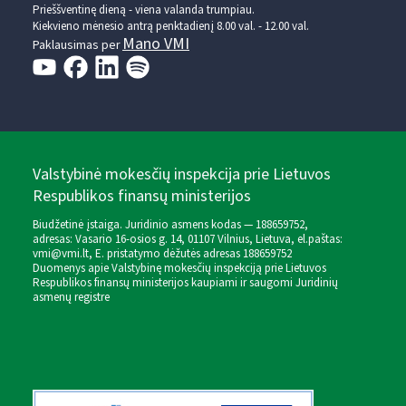
Prieššventinę dieną - viena valanda trumpiau.
Kiekvieno mėnesio antrą penktadienį 8.00 val. - 12.00 val.
Mano VMI
Paklausimas per
Valstybinė mokesčių inspekcija prie Lietuvos
Respublikos finansų ministerijos
Biudžetinė įstaiga. Juridinio asmens kodas — 188659752,
adresas: Vasario 16-osios g. 14, 01107 Vilnius, Lietuva, el.paštas:
vmi@vmi.lt
, E. pristatymo dėžutės adresas 188659752
Duomenys apie Valstybinę mokesčių inspekciją prie Lietuvos
Respublikos finansų ministerijos kaupiami ir saugomi Juridinių
asmenų registre