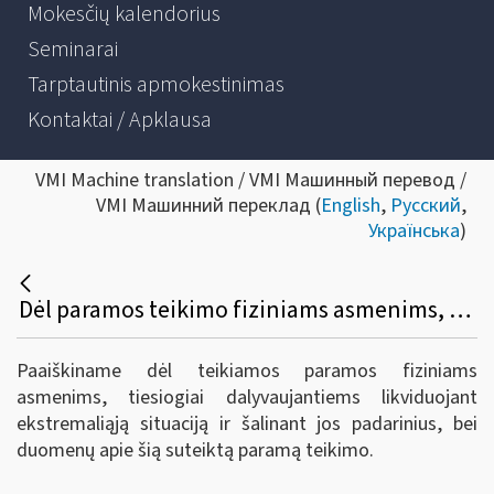
Mokesčių kalendorius
Seminarai
Tarptautinis apmokestinimas
Kontaktai / Apklausa
VMI Machine translation / VMI Машинный перевод /
VMI Машинний переклад (
English
,
Русский
,
Українська
)
Dėl paramos teikimo fiziniams asmenims, dalyvaujantiems likviduojant ekstremaliąją situaciją ir šalinant jos padarinius
Paaiškiname dėl teikiamos paramos fiziniams
asmenims, tiesiogiai dalyvaujantiems likviduojant
ekstremaliąją situaciją ir šalinant jos padarinius, bei
duomenų apie šią suteiktą paramą teikimo.