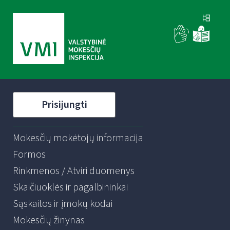
Prisijungti
Mokesčių mokėtojų informacija
Formos
Rinkmenos / Atviri duomenys
Skaičiuoklės ir pagalbininkai
Sąskaitos ir įmokų kodai
Mokesčių žinynas