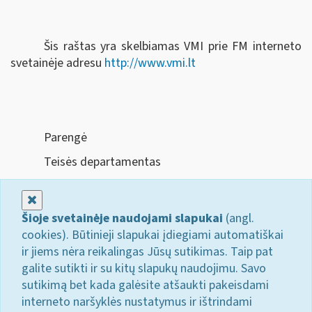
Šis raštas yra skelbiamas VMI prie FM interneto
svetainėje adresu
http://www.vmi.lt
Parengė
Teisės departamentas
Uždaryti
Šioje svetainėje naudojami slapukai
(angl.
cookies). Būtinieji slapukai įdiegiami automatiškai
ir jiems nėra reikalingas Jūsų sutikimas. Taip pat
galite sutikti ir su kitų slapukų naudojimu. Savo
sutikimą bet kada galėsite atšaukti pakeisdami
interneto naršyklės nustatymus ir ištrindami