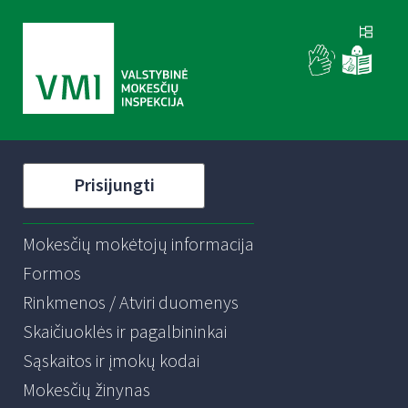
Prisijungti
Mokesčių mokėtojų informacija
Formos
Rinkmenos / Atviri duomenys
Skaičiuoklės ir pagalbininkai
Sąskaitos ir įmokų kodai
Mokesčių žinynas