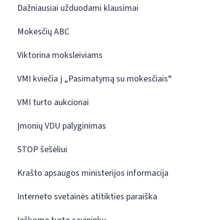
Dažniausiai užduodami klausimai
Mokesčių ABC
Viktorina moksleiviams
VMI kviečia į „Pasimatymą su mokesčiais“
VMI turto aukcionai
Įmonių VDU palyginimas
STOP šešėliui
Krašto apsaugos ministerijos informacija
Interneto svetainės atitikties paraiška