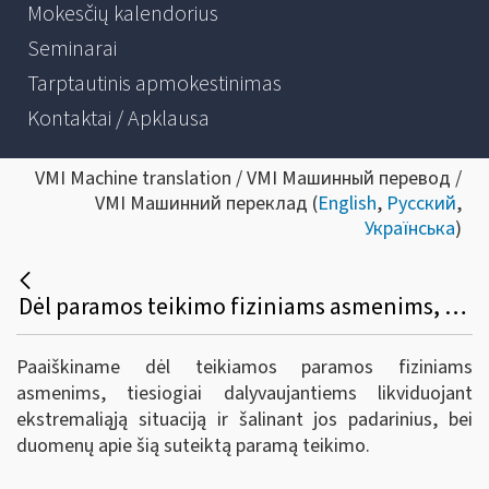
Mokesčių kalendorius
Seminarai
Tarptautinis apmokestinimas
Kontaktai / Apklausa
VMI Machine translation / VMI Машинный перевод /
VMI Машинний переклад (
English
,
Русский
,
Українська
)
Dėl paramos teikimo fiziniams asmenims, dalyvaujantiems likviduojant ekstremaliąją situaciją ir šalinant jos padarinius
Paaiškiname dėl teikiamos paramos fiziniams
asmenims, tiesiogiai dalyvaujantiems likviduojant
ekstremaliąją situaciją ir šalinant jos padarinius, bei
duomenų apie šią suteiktą paramą teikimo.