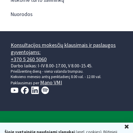
Ieškome turto savininkų
Nuorodos
Konsultacijos mokesčių klausimais ir paslaugos
gyventojams:
+370 5 260 5060
Darbo laikas: I-IV 8.00-17.00, V 8.00-15.45.
Prieššventinę dieną - viena valanda trumpiau.
Kiekvieno mėnesio antrą penktadienį 8.00 val. - 12.00 val.
Mano VMI
Paklausimas per
Valstybinė mokesčių inspekcija prie Lietuvos
U
Respublikos finansų ministerijos
Šioje svetainėje naudojami slapukai
(angl. cookies). Būtinieji