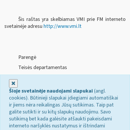
Šis raštas yra skelbiamas VMI prie FM interneto
svetainėje adresu
http://www.vmi.lt
Parengė
Teisės departamentas
Uždaryti
Šioje svetainėje naudojami slapukai
(angl.
cookies). Būtinieji slapukai įdiegiami automatiškai
ir jiems nėra reikalingas Jūsų sutikimas. Taip pat
galite sutikti ir su kitų slapukų naudojimu. Savo
sutikimą bet kada galėsite atšaukti pakeisdami
interneto naršyklės nustatymus ir ištrindami