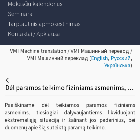
Mokesčių kalendorius
Seminarai
Tarptautinis apmokestinimas
Kontaktai / Apklausa
VMI Machine translation / VMI Машинный перевод /
VMI Машинний переклад (
English
,
Русский
,
Українська
)
Dėl paramos teikimo fiziniams asmenims, dalyvaujantiems likviduojant ekstremaliąją situaciją ir šalinant jos padarinius
Paaiškiname dėl teikiamos paramos fiziniams
asmenims, tiesiogiai dalyvaujantiems likviduojant
ekstremaliąją situaciją ir šalinant jos padarinius, bei
duomenų apie šią suteiktą paramą teikimo.