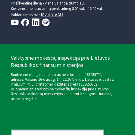
Prieššventinę dieną - viena valanda trumpiau.
Kiekvieno mėnesio antrą penktadienį 8.00 val. - 12.00 val.
Mano VMI
Paklausimas per
Valstybinė mokesčių inspekcija prie Lietuvos
Respublikos finansų ministerijos
Biudžetinė įstaiga. Juridinio asmens kodas — 188659752,
adresas: Vasario 16-osios g. 14, 01107 Vilnius, Lietuva, el.paštas:
vmi@vmi.lt
, E. pristatymo dėžutės adresas 188659752
Duomenys apie Valstybinę mokesčių inspekciją prie Lietuvos
Respublikos finansų ministerijos kaupiami ir saugomi Juridinių
asmenų registre