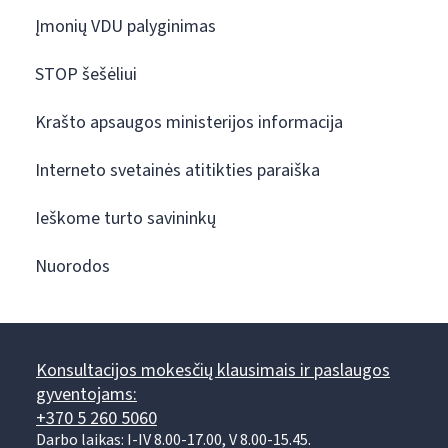
Įmonių VDU palyginimas
STOP šešėliui
Krašto apsaugos ministerijos informacija
Interneto svetainės atitikties paraiška
Ieškome turto savininkų
Nuorodos
Konsultacijos mokesčių klausimais ir paslaugos
gyventojams:
+370 5 260 5060
Darbo laikas: I-IV 8.00-17.00, V 8.00-15.45.