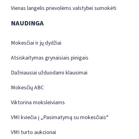
Vienas langelis prievolėms valstybei sumokėti
NAUDINGA
Mokesčiai ir jų dydžiai
Atsiskaitymas grynaisiais pinigais
Dažniausiai užduodami klausimai
Mokesčių ABC
Viktorina moksleiviams
VMI kviečia į „Pasimatymą su mokesčiais“
VMI turto aukcionai