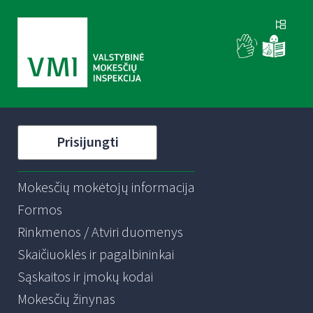
Prisijungti
Mokesčių mokėtojų informacija
Formos
Rinkmenos / Atviri duomenys
Skaičiuoklės ir pagalbininkai
Sąskaitos ir įmokų kodai
Mokesčių žinynas