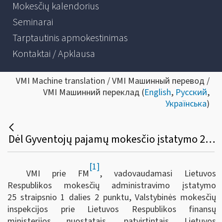
Mokesčių kalendorius
Seminarai
Tarptautinis apmokestinimas
Kontaktai / Apklausa
VMI Machine translation / VMI Машинный перевод /
VMI Машинний переклад (
English
,
Русский
,
Українська
)
Dėl Gyventojų pajamų mokesčio įstatymo 20 straipsnio 1, 2, 3, 5, 6, 8, 9, 10 dalių komentaro naujos redakcijos
[1]
VMI prie FM
, vadovaudamasi Lietuvos
Respublikos mokesčių administravimo įstatymo
25 straipsnio 1 dalies 2 punktu, Valstybinės mokesčių
inspekcijos prie Lietuvos Respublikos finansų
ministerijos nuostatais, patvirtintais Lietuvos