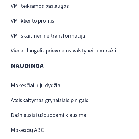
VMI teikiamos paslaugos
VMI kliento profilis
VMI skaitmeninė transformacija
Vienas langelis prievolėms valstybei sumokėti
NAUDINGA
Mokesčiai ir jų dydžiai
Atsiskaitymas grynaisiais pinigais
Dažniausiai užduodami klausimai
Mokesčių ABC