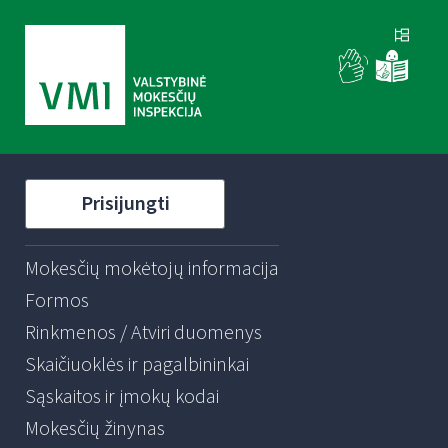
Prisijungti
Mokesčių mokėtojų informacija
Formos
Rinkmenos / Atviri duomenys
Skaičiuoklės ir pagalbininkai
Sąskaitos ir įmokų kodai
Mokesčių žinynas