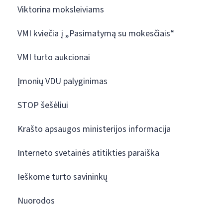
Viktorina moksleiviams
VMI kviečia į „Pasimatymą su mokesčiais“
VMI turto aukcionai
Įmonių VDU palyginimas
STOP šešėliui
Krašto apsaugos ministerijos informacija
Interneto svetainės atitikties paraiška
Ieškome turto savininkų
Nuorodos