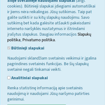
Šioje svetainėje naudojami slapukai
(angl.
cookies). Būtinieji slapukai įdiegiami automatiškai
ir jiems nėra reikalingas Jūsų sutikimas. Taip pat
galite sutikti ir su kitų slapukų naudojimu. Savo
sutikimą bet kada galėsite atšaukti pakeisdami
interneto naršyklės nustatymus ir ištrindami
įrašytus slapukus. Daugiau informacijos
Slapukų
politika
;
Privatumo politika.
Būtinieji slapukai
Naudojami sklandžiam svetainės veikimui ir įgalina
pagrindines svetainės funkcijas. Be šių slapukų
svetainė negali tinkamai veikti.
Analitiniai slapukai
Renka statistinę informaciją apie svetainės
naudojimą ir naudojami Jūsų naršymo patirties
gerinimui.