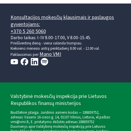
Konsultacijos mokesčių klausimais ir paslaugos
gyventojams:
+370 5 260 5060
Darbo laikas: I-IV 8.00-17.00, V 8.00-15.45.
Prieššventinę dieną - viena valanda trumpiau.
Kiekvieno mėnesio antrą penktadienį 8.00 val. - 12.00 val.
Mano VMI
Paklausimas per
Valstybinė mokesčių inspekcija prie Lietuvos
Respublikos finansų ministerijos
Biudžetinė įstaiga. Juridinio asmens kodas — 188659752,
adresas: Vasario 16-osios g. 14, 01107 Vilnius, Lietuva, el.paštas:
vmi@vmi.lt
, E. pristatymo dėžutės adresas 188659752
Duomenys apie Valstybinę mokesčių inspekciją prie Lietuvos