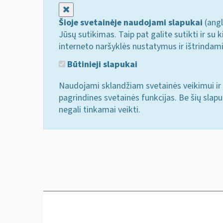
Uždaryti
Šioje svetainėje naudojami slapukai
(angl
Jūsų sutikimas. Taip pat galite sutikti ir s
interneto naršyklės nustatymus ir ištrindam
Būtinieji slapukai
Naudojami sklandžiam svetainės veikimui ir 
pagrindines svetainės funkcijas. Be šių slap
negali tinkamai veikti.