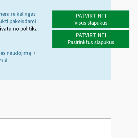
 nėra reikalingas
PATVIRTINTI
aukti pakeisdami
Visus slapukus
ivatumo politika.
PATVIRTINTI
Pasirinktus slapukus
nės naudojimą ir
mui.