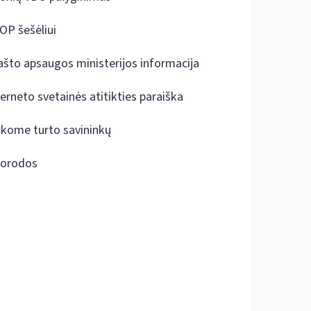
OP šešėliui
ašto apsaugos ministerijos informacija
terneto svetainės atitikties paraiška
škome turto savininkų
orodos