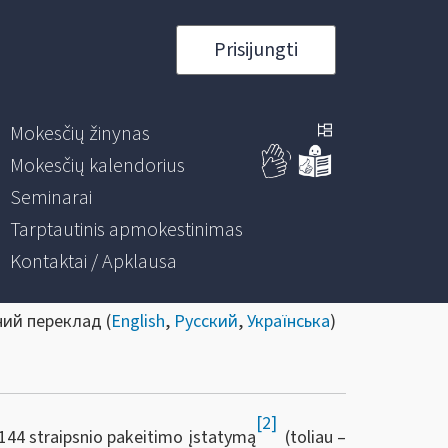
Prisijungti
Mokesčių žinynas
Mokesčių kalendorius
Seminarai
Tarptautinis apmokestinimas
Kontaktai / Apklausa
ний переклад (
English
,
Русский
,
Українська
)
[2]
144 straipsnio pakeitimo įstatymą
(toliau –