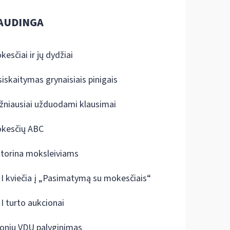
AUDINGA
kesčiai ir jų dydžiai
siskaitymas grynaisiais pinigais
žniausiai užduodami klausimai
kesčių ABC
ktorina moksleiviams
I kviečia į „Pasimatymą su mokesčiais“
I turto aukcionai
onių VDU palyginimas