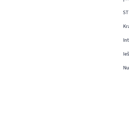
ST
Kr
In
Ie
Nu