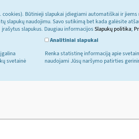
. cookies). Būtinieji slapukai įdiegiami automatiškai ir jiems
u kitų slapukų naudojimu. Savo sutikimą bet kada galėsite atš
i įrašytus slapukus. Daugiau informacijos
Slapukų politika
;
Pr
Analitiniai slapukai
įgalina
Renka statistinę informaciją apie svetai
ukų svetainė
naudojami Jūsų naršymo patirties gerini