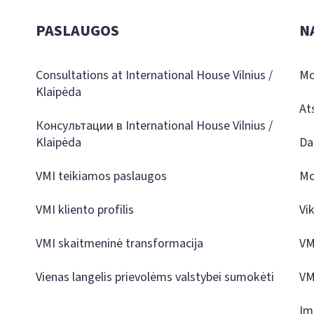
PASLAUGOS
N
Consultations at International House Vilnius /
Mo
Klaipėda
At
Консультации в International House Vilnius /
Klaipėda
Da
VMI teikiamos paslaugos
Mo
VMI kliento profilis
Vi
VMI skaitmeninė transformacija
VM
Vienas langelis prievolėms valstybei sumokėti
VM
Įm