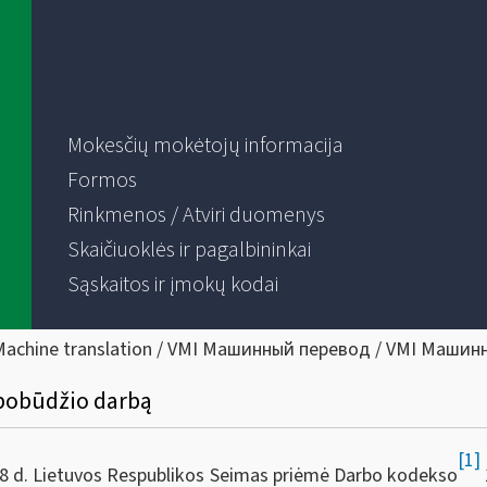
Mokesčių mokėtojų informacija
Formos
Rinkmenos / Atviri duomenys
Skaičiuoklės ir pagalbininkai
Sąskaitos ir įmokų kodai
Machine translation / VMI Машинный перевод / VMI Машин
 pobūdžio darbą
[1]
28 d. Lietuvos Respublikos Seimas priėmė Darbo kodekso