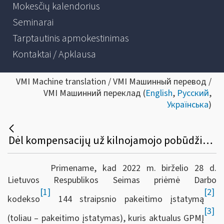
Mokesčių kalendorius
Seminarai
Tarptautinis apmokestinimas
Kontaktai / Apklausa
VMI Machine translation / VMI Машинный перевод /
VMI Машинний переклад (
English
,
Русский
,
Українська
)
Dėl kompensacijų už kilnojamojo pobūdžio darbą
Primename, kad 2022 m. birželio 28 d.
Lietuvos Respublikos Seimas priėmė Darbo
[1]
[2]
kodekso
144 straipsnio pakeitimo įstatymą
[3]
(toliau – pakeitimo įstatymas), kuris aktualus GPMĮ