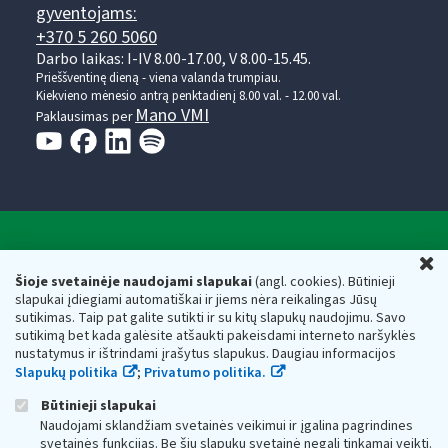
gyventojams:
+370 5 260 5060
Darbo laikas: I-IV 8.00-17.00, V 8.00-15.45.
Prieššventinę dieną - viena valanda trumpiau.
Kiekvieno mėnesio antrą penktadienį 8.00 val. - 12.00 val.
Mano VMI
Paklausimas per
Valstybinė mokesčių inspekcija prie Lietuvos
U
Respublikos finansų ministerijos
Šioje svetainėje naudojami slapukai
(angl. cookies). Būtinieji
slapukai įdiegiami automatiškai ir jiems nėra reikalingas Jūsų
Biudžetinė įstaiga. Juridinio asmens kodas — 188659752,
sutikimas. Taip pat galite sutikti ir su kitų slapukų naudojimu. Savo
adresas: Vasario 16-osios g. 14, 01107 Vilnius, Lietuva, el.paštas:
sutikimą bet kada galėsite atšaukti pakeisdami interneto naršyklės
vmi@vmi.lt
, E. pristatymo dėžutės adresas 188659752
nustatymus ir ištrindami įrašytus slapukus. Daugiau informacijos
Duomenys apie Valstybinę mokesčių inspekciją prie Lietuvos
Slapukų politika
;
Privatumo politika.
Respublikos finansų ministerijos kaupiami ir saugomi Juridinių
asmenų registre
Būtinieji slapukai
Naudojami sklandžiam svetainės veikimui ir įgalina pagrindines
svetainės funkcijas. Be šių slapukų svetainė negali tinkamai veikti.