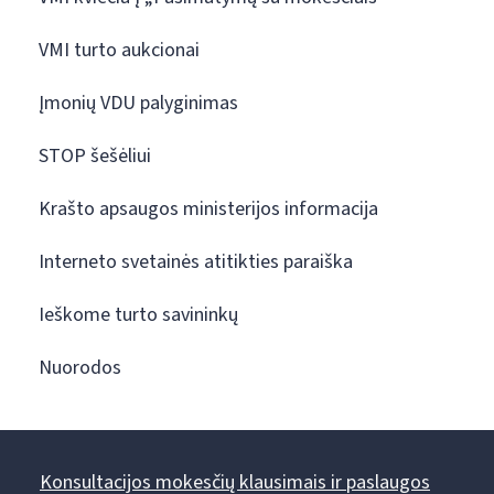
VMI turto aukcionai
Įmonių VDU palyginimas
STOP šešėliui
Krašto apsaugos ministerijos informacija
Interneto svetainės atitikties paraiška
Ieškome turto savininkų
Nuorodos
Konsultacijos mokesčių klausimais ir paslaugos