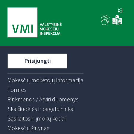
Prisijungti
Mokesčių mokėtojų informacija
Formos
Rinkmenos / Atviri duomenys
Skaičiuoklės ir pagalbininkai
Sąskaitos ir įmokų kodai
Mokesčių žinynas