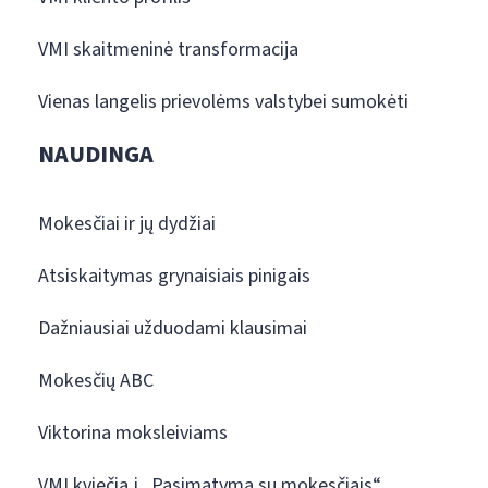
VMI skaitmeninė transformacija
Vienas langelis prievolėms valstybei sumokėti
NAUDINGA
Mokesčiai ir jų dydžiai
Atsiskaitymas grynaisiais pinigais
Dažniausiai užduodami klausimai
Mokesčių ABC
Viktorina moksleiviams
VMI kviečia į „Pasimatymą su mokesčiais“