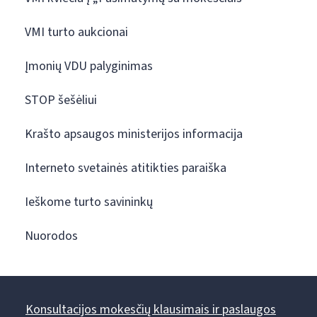
VMI turto aukcionai
Įmonių VDU palyginimas
STOP šešėliui
Krašto apsaugos ministerijos informacija
Interneto svetainės atitikties paraiška
Ieškome turto savininkų
Nuorodos
Konsultacijos mokesčių klausimais ir paslaugos