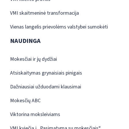
VMI skaitmeninė transformacija
Vienas langelis prievolėms valstybei sumokėti
NAUDINGA
Mokesčiai ir jų dydžiai
Atsiskaitymas grynaisiais pinigais
Dažniausiai užduodami klausimai
Mokesčių ABC
Viktorina moksleiviams
VMI kviečia į „Pasimatymą su mokesčiais“