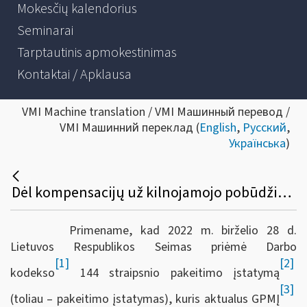
Mokesčių kalendorius
Seminarai
Tarptautinis apmokestinimas
Kontaktai / Apklausa
VMI Machine translation / VMI Машинный перевод /
VMI Машинний переклад (
English
,
Русский
,
Українська
)
Dėl kompensacijų už kilnojamojo pobūdžio darbą
Primename, kad 2022 m. birželio 28 d.
Lietuvos Respublikos Seimas priėmė Darbo
[1]
[2]
kodekso
144 straipsnio pakeitimo įstatymą
[3]
(toliau – pakeitimo įstatymas), kuris aktualus GPMĮ