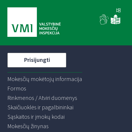
Prisijungti
Mokesčių mokėtojų informacija
Formos
Rinkmenos / Atviri duomenys
Skaičiuoklės ir pagalbininkai
Sąskaitos ir įmokų kodai
Mokesčių žinynas