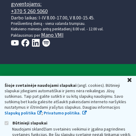
gyventojams:
+370 5 260 5060
Darbo laikas: I-IV 8.00-17.00, V 8.00-15.45.
Prieššventinę dieną - viena valanda trumpiau.
Kiekvieno mėnesio antrą penktadienį 8.00 val. - 12.00 val.
Mano VMI
Paklausimas per
Valstybinė mokesčių inspekcija prie Lietuvos
U
Respublikos finansų ministerijos
Šioje svetainėje naudojami slapukai
(angl. cookies). Būtinieji
slapukai įdiegiami automatiškai ir jiems nėra reikalingas Jūsų
Biudžetinė įstaiga. Juridinio asmens kodas — 188659752,
sutikimas. Taip pat galite sutikti ir su kitų slapukų naudojimu. Savo
adresas: Vasario 16-osios g. 14, 01107 Vilnius, Lietuva, el.paštas:
sutikimą bet kada galėsite atšaukti pakeisdami interneto naršyklės
vmi@vmi.lt
, E. pristatymo dėžutės adresas 188659752
nustatymus ir ištrindami įrašytus slapukus. Daugiau informacijos
Duomenys apie Valstybinę mokesčių inspekciją prie Lietuvos
Slapukų politika
;
Privatumo politika.
Respublikos finansų ministerijos kaupiami ir saugomi Juridinių
asmenų registre
Būtinieji slapukai
Naudojami sklandžiam svetainės veikimui ir įgalina pagrindines
svetainės funkcijas. Be šių slapukų svetainė negali tinkamai veikti.