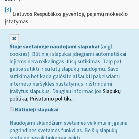
[3]
Lietuvos Respublikos gyventojų pajamų mokesčio
įstatymas.
Uždaryti
Šioje svetainėje naudojami slapukai
(angl.
cookies). Būtinieji slapukai įdiegiami automatiškai
ir jiems nėra reikalingas Jūsų sutikimas. Taip pat
galite sutikti ir su kitų slapukų naudojimu. Savo
sutikimą bet kada galėsite atšaukti pakeisdami
interneto naršyklės nustatymus ir ištrindami
įrašytus slapukus. Daugiau informacijos
Slapukų
politika
;
Privatumo politika.
Būtinieji slapukai
Naudojami sklandžiam svetainės veikimui ir įgalina
pagrindines svetainės funkcijas. Be šių slapukų
svetainė negali tinkamai veikti.