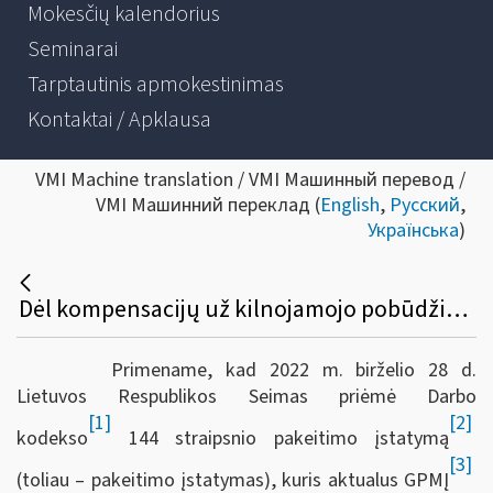
Mokesčių kalendorius
Seminarai
Tarptautinis apmokestinimas
Kontaktai / Apklausa
VMI Machine translation / VMI Машинный перевод /
VMI Машинний переклад (
English
,
Русский
,
Українська
)
Dėl kompensacijų už kilnojamojo pobūdžio darbą
Primename, kad 2022 m. birželio 28 d.
Lietuvos Respublikos Seimas priėmė Darbo
[1]
[2]
kodekso
144 straipsnio pakeitimo įstatymą
[3]
(toliau – pakeitimo įstatymas), kuris aktualus GPMĮ