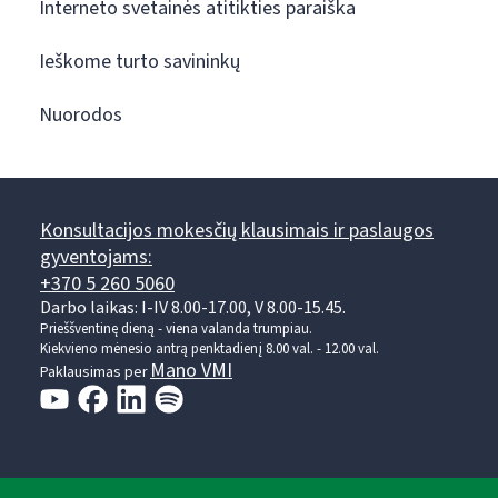
Interneto svetainės atitikties paraiška
Ieškome turto savininkų
Nuorodos
Konsultacijos mokesčių klausimais ir paslaugos
gyventojams:
+370 5 260 5060
Darbo laikas: I-IV 8.00-17.00, V 8.00-15.45.
Prieššventinę dieną - viena valanda trumpiau.
Kiekvieno mėnesio antrą penktadienį 8.00 val. - 12.00 val.
Mano VMI
Paklausimas per