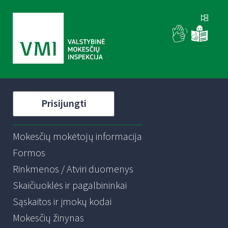
Prisijungti
Mokesčių mokėtojų informacija
Formos
Rinkmenos / Atviri duomenys
Skaičiuoklės ir pagalbininkai
Sąskaitos ir įmokų kodai
Mokesčių žinynas