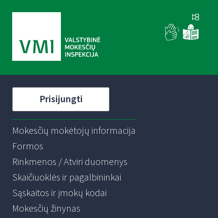
Prisijungti
Mokesčių mokėtojų informacija
Formos
Rinkmenos / Atviri duomenys
Skaičiuoklės ir pagalbininkai
Sąskaitos ir įmokų kodai
Mokesčių žinynas