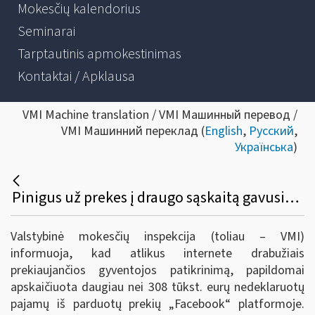
Mokesčių kalendorius
Seminarai
Tarptautinis apmokestinimas
Kontaktai / Apklausa
VMI Machine translation / VMI Машинный перевод /
VMI Машинний переклад (
English
,
Русский
,
Українська
)
Pinigus už prekes į draugo sąskaitą gavusiai verslininkei - 96 tūkst. eurų papildomų mokesčių
Valstybinė mokesčių inspekcija (toliau – VMI)
informuoja, kad atlikus internete drabužiais
prekiaujančios gyventojos patikrinimą, papildomai
apskaičiuota daugiau nei 308 tūkst. eurų nedeklaruotų
pajamų iš parduotų prekių „Facebook“ platformoje.