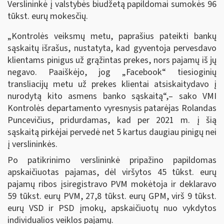
Verslininkė į valstybės biudžetą papildomai sumokės 96
tūkst. eurų mokesčių.
„Kontrolės veiksmų metu, paprašius pateikti bankų
sąskaitų išrašus, nustatyta, kad gyventoja pervesdavo
klientams pinigus už grąžintas prekes, nors pajamų iš jų
negavo. Paaiškėjo, jog „Facebook“ tiesioginių
transliacijų metu už prekes klientai atsiskaitydavo į
nurodytą kito asmens banko sąskaitą“,– sako VMI
Kontrolės departamento vyresnysis patarėjas Rolandas
Puncevičius, pridurdamas, kad per 2021 m. į šią
sąskaitą pirkėjai pervedė net 5 kartus daugiau pinigų nei
į verslininkės.
Po patikrinimo verslininkė pripažino papildomas
apskaičiuotas pajamas, dėl viršytos 45 tūkst. eurų
pajamų ribos įsiregistravo PVM mokėtoja ir deklaravo
59 tūkst. eurų PVM, 27,8 tūkst. eurų GPM, virš 9 tūkst.
eurų VSD ir PSD įmokų, apskaičiuotų nuo vykdytos
individualios veiklos pajamų.