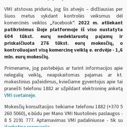
VMI atstovas priduria, jog šis atvejis – didžiausias per
šiuos metus vykdant kontrolės veiksmus dėl
komercinės veiklos „Facebook“.
2022 m. atliekant
patikrinimus šioje platformoje iš viso nustatyta
604 tūkst. eurų nedeklaruotų pajamų ir
priskaičiuota 276 tūkst. eurų mokesčių, o
kontroliuojant visą komercinę veiklą e. erdvėje - 1,6
mln. eurų mokesčių.
Primename, jog pastebėjus ar turint informacijos apie
nelegalią veiklą, neapskaitomas pajamas ar kt.
mokestinius pažeidimus, kviečiame gyventojus apie tai
pranešti telefonu 1882 ar užpildant elektroninę anketą
VMI svetainėje
.
Mokesčių konsultacijos teikiame telefonu 1882 (+370 5
260 5060), e.būdu per Mano VMI Nuotolinės paslaugos -
8 5 2191 777. Aptarnavimas VMI padaliniuose - tik su