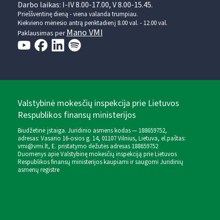
Darbo laikas: I-IV 8.00-17.00, V 8.00-15.45.
Prieššventinę dieną - viena valanda trumpiau.
Kiekvieno mėnesio antrą penktadienį 8.00 val. - 12.00 val.
Mano VMI
Paklausimas per
Valstybinė mokesčių inspekcija prie Lietuvos
Respublikos finansų ministerijos
Biudžetinė įstaiga. Juridinio asmens kodas — 188659752,
adresas: Vasario 16-osios g. 14, 01107 Vilnius, Lietuva, el.paštas:
vmi@vmi.lt
, E. pristatymo dėžutės adresas 188659752
Duomenys apie Valstybinę mokesčių inspekciją prie Lietuvos
Respublikos finansų ministerijos kaupiami ir saugomi Juridinių
asmenų registre