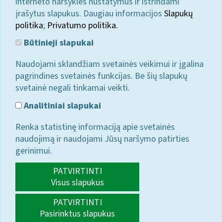
interneto naršyklės nustatymus ir ištrindami
įrašytus slapukus. Daugiau informacijos
Slapukų
politika
;
Privatumo politika.
Būtinieji slapukai
Naudojami sklandžiam svetainės veikimui ir įgalina
pagrindines svetainės funkcijas. Be šių slapukų
svetainė negali tinkamai veikti.
Analitiniai slapukai
Renka statistinę informaciją apie svetainės
naudojimą ir naudojami Jūsų naršymo patirties
gerinimui.
PATVIRTINTI
Visus slapukus
PATVIRTINTI
Pasirinktus slapukus