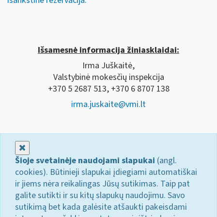
išankstine rezervacija.
Išsamesnė informacija žiniasklaidai:
Irma Juškaitė,
Valstybinė mokesčių inspekcija
+370 5 2687 513, +370 6 8707 138
irma.juskaite@vmi.lt
Uždaryti
Šioje svetainėje naudojami slapukai
(angl.
cookies). Būtinieji slapukai įdiegiami automatiškai
ir jiems nėra reikalingas Jūsų sutikimas. Taip pat
galite sutikti ir su kitų slapukų naudojimu. Savo
sutikimą bet kada galėsite atšaukti pakeisdami