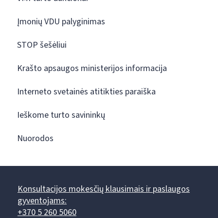
Įmonių VDU palyginimas
STOP šešėliui
Krašto apsaugos ministerijos informacija
Interneto svetainės atitikties paraiška
Ieškome turto savininkų
Nuorodos
Konsultacijos mokesčių klausimais ir paslaugos
gyventojams:
+370 5 260 5060