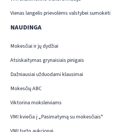
Vienas langelis prievolėms valstybei sumokėti
NAUDINGA
Mokesčiai ir jų dydžiai
Atsiskaitymas grynaisiais pinigais
Dažniausiai užduodami klausimai
Mokesčių ABC
Viktorina moksleiviams
VMI kviečia į „Pasimatymą su mokesčiais“
VMI turto aukcionai