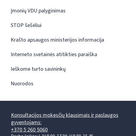
Įmonių VDU palyginimas
STOP šešėliui
Krašto apsaugos ministerijos informacija
Interneto svetainės atitikties paraiška
Ieškome turto savininkų
Nuorodos
Konsultacijos mokesčių klausimais ir paslaugos
gyventojams:
+370 5 260 5060