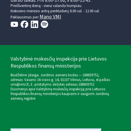
Darbo laikas: I-IV 8.00-17.00, V 8.00-15.45.
Prieššventinę dieną - viena valanda trumpiau.
Kiekvieno mėnesio antrą penktadienį 8.00 val. - 12.00 val.
Mano VMI
Paklausimas per
Valstybinė mokesčių inspekcija prie Lietuvos
Respublikos finansų ministerijos
Biudžetinė įstaiga. Juridinio asmens kodas — 188659752,
adresas: Vasario 16-osios g. 14, 01107 Vilnius, Lietuva, el.paštas:
vmi@vmi.lt
, E. pristatymo dėžutės adresas 188659752
Duomenys apie Valstybinę mokesčių inspekciją prie Lietuvos
Respublikos finansų ministerijos kaupiami ir saugomi Juridinių
asmenų registre