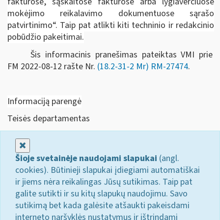
faktūrose, sąskaitose faktūrose arba lygiaverčiuose
mokėjimo reikalavimo dokumentuose sąrašo
patvirtinimo“. Taip pat atlikti kiti techninio ir redakcinio
pobūdžio pakeitimai.
Šis informacinis pranešimas pateiktas VMI prie
FM
2022-08-12 rašte Nr.
(18.2-31-2 Mr) RM-27474
.
Informaciją parengė
Teisės departamentas
Uždaryti
Šioje svetainėje naudojami slapukai
(angl.
cookies). Būtinieji slapukai įdiegiami automatiškai
ir jiems nėra reikalingas Jūsų sutikimas. Taip pat
galite sutikti ir su kitų slapukų naudojimu. Savo
sutikimą bet kada galėsite atšaukti pakeisdami
interneto naršyklės nustatymus ir ištrindami