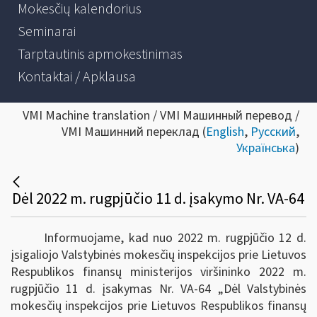
Mokesčių kalendorius
Seminarai
Tarptautinis apmokestinimas
Kontaktai / Apklausa
VMI Machine translation / VMI Машинный перевод /
VMI Машинний переклад (
English
,
Русский
,
Українська
)
Dėl 2022 m. rugpjūčio 11 d. įsakymo Nr. VA-64
Informuojame, kad nuo 2022 m. rugpjūčio 12 d.
įsigaliojo Valstybinės mokesčių inspekcijos prie Lietuvos
Respublikos finansų ministerijos viršininko 2022 m.
rugpjūčio 11 d. įsakymas Nr. VA-64 „Dėl Valstybinės
mokesčių inspekcijos prie Lietuvos Respublikos finansų