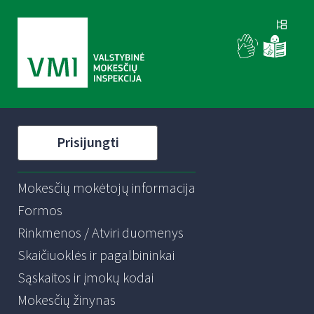
Prisijungti
Mokesčių mokėtojų informacija
Formos
Rinkmenos / Atviri duomenys
Skaičiuoklės ir pagalbininkai
Sąskaitos ir įmokų kodai
Mokesčių žinynas