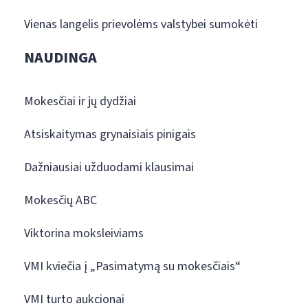
Vienas langelis prievolėms valstybei sumokėti
NAUDINGA
Mokesčiai ir jų dydžiai
Atsiskaitymas grynaisiais pinigais
Dažniausiai užduodami klausimai
Mokesčių ABC
Viktorina moksleiviams
VMI kviečia į „Pasimatymą su mokesčiais“
VMI turto aukcionai