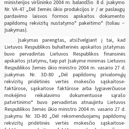
ministerijos viršininko 2004 m. balandžio 8 d. įsakymo
Nr. VA-47 „Dėl
žemės ūkio produkcijos ir / ar paslaugų
pardavimo laisvos formos apskaitos dokumento
papildomų rekvizitų nustatymo“
pakeitimo“ (toliau −
Įsakymas).
Įsakymas parengtas, atsižvelgiant į tai, kad
Lietuvos Respublikos buhalterinės apskaitos įstatymas
buvo pervadintas Lietuvos Respublikos finansinės
apskaitos įstatymu, taip pat Įsakyme minimas Lietuvos
Respublikos žemės ūkio ministro 2004 m. vasario 27 d.
įsakymas Nr. 3D-80 „Dėl papildomų privalomųjų
rekvizitų pridėtinės vertės mokesčio sąskaitose-
faktūrose, sąskaitose faktūrose arba lygiaverčiuose
mokėjimo reikalavimo dokumentuose sąrašo
patvirtinimo“ buvo pervadintas atnaujintu Lietuvos
Respublikos žemės ūkio ministro 2004 m. vasario 27 d.
įsakymu Nr. 3D-80 „Dėl rekomenduojamų papildomų
rekvizitų pridėtinės vertės mokesčio sąskaitose-